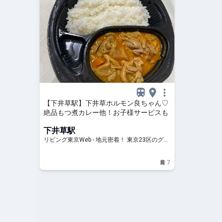
【下井草駅】下井草ホルモン良ちゃん♡
絶品もつ煮カレー他！お子様サービスも
下井草駅
リビング東京Web - 地元密着！ 東京23区のグル
メ、イベント、お出かけ、習い事情報
7