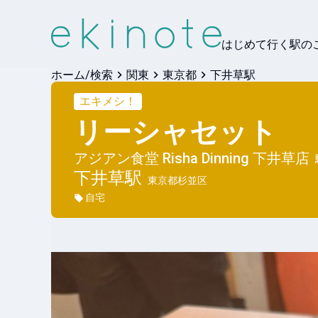
はじめて行く駅の
ホーム/検索
関東
東京都
下井草駅
エキメシ！
リーシャセット
アジアン食堂 Risha Dinning 下井草店
下井草
駅
東京都杉並区
自宅