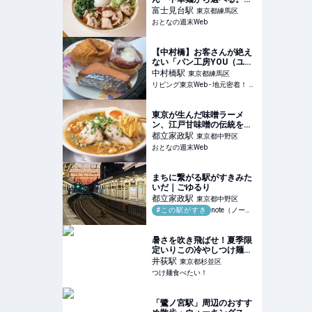
士見台の立ち食い蕎麦『麺
富士見台
駅
東京都練馬区
処 盛盛』で選ぶべきは…
おとなの週末Web
【中村橋】お客さんが絶え
ない「パン工房YOU（ユ
ー）」で見つけた食べ応え
中村橋
駅
東京都練馬区
ある絶対パン、洋菓子の
リビング東京Web - 地元密着！ 東京23区のグルメ、イベント、お出かけ、習い事情報
数々
東京が生んだ味噌ラーメ
ン、江戸甘味噌の伝統を発
信 まろやかな甘みが織り
都立家政
駅
東京都中野区
なす至福の一杯
おとなの週末Web
まちに繋がる駅がすきみた
いだ｜ごゆるり
都立家政
駅
東京都中野区
#この駅がすき
note（ノート）
暑さを吹き飛ばせ！夏季限
定いりこの冷やしつけ麺
【中華そば 麺壁九年/井
井荻
駅
東京都杉並区
荻】|つけ麺食べたい！
つけ麺食べたい！
「鷺ノ宮駅」周辺のおすす