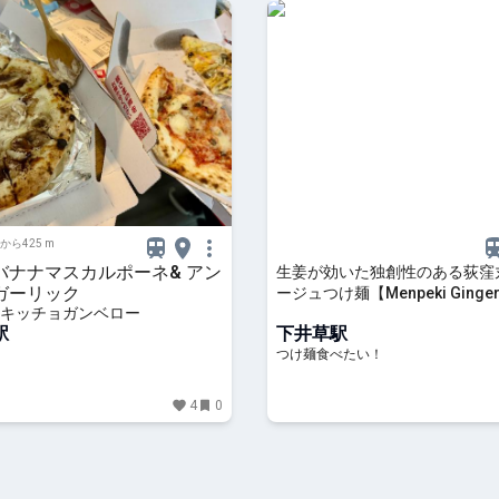
から425 m
バナナマスカルポーネ& アン
生姜が効いた独創性のある荻窪
ガーリック
ージュつけ麺【Menpeki Ginge
キッチョガンベロー
Noodles/下井草】|つけ麺食
駅
下井草駅
つけ麺食べたい！
4
0