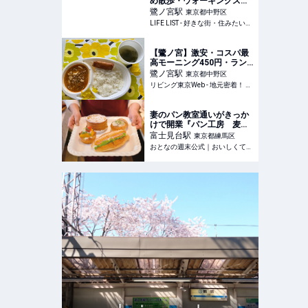
め散歩・ウォーキングスポ
ット７選。ノスタルジック
鷺ノ宮
駅
東京都中野区
な川沿いの団地を歩く -
LIFE LIST - 好きな街・住みたい街・私の街
LIFE LIST - 好きな街・住み
たい街・私の街
【鷺ノ宮】激安・コスパ最
高モーニング450円・ラン
チ700円＠喫茶コトブキ
鷺ノ宮
駅
東京都中野区
リビング東京Web - 地元密着！ 東京23区のグルメ、イベント、お出かけ、習い事情報
妻のパン教室通いがきっか
けで開業『パン工房 麦ふ
うせん』 「エビカツコッ
富士見台
駅
東京都練馬区
ペ」が“おと週”おスス
おとなの週末公式｜おいしくて、ためになる食のニュースサイト
メ！ - おとなの週末公式
｜おいしくて、ためになる
食のニュースサイト