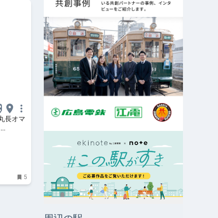
丸長オマ
r
べたい！
5