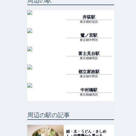
周辺の駅
井荻
駅
東京都杉並区
鷺ノ宮
駅
東京都中野区
富士見台
駅
東京都練馬区
都立家政
駅
東京都中野区
中村橋
駅
東京都練馬区
周辺の駅の記事
細・太・うどん・きしめ
ん・中華麺から選べる。富