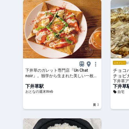
駅
エキメシ！
チョコ
下井草のガレット専門店『Un Chat
チョビ
noir』。独学から生まれた美しい一枚と
下井草ア
フレンチブルドッグ店長のゆるっとした
下井草駅
下井草
空間
おとなの週末Web
自宅
3