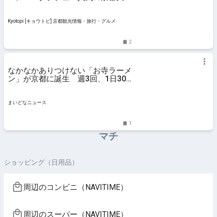
スグの洋食店「一」
Kyotopi [キョウトピ] 京都観光情報・旅行・グルメ
2
なかなかありつけない「お寺ラーメ
ン」が京都に誕生 週3回、1日30
食 その一杯が深かった｜まいどな
ニ
まいどなニュース
1
マチ
ショッピング（日用品）
周辺のコンビニ（NAVITIME）
周辺のスーパー（NAVITIME）