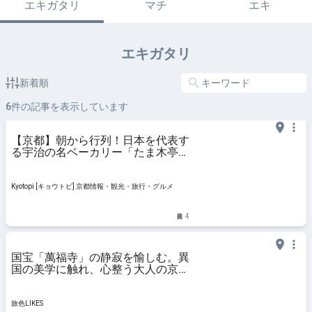
エキガタリ
マチ
エキ
エキガタリ
新着順
6
件の記事を表示しています
【京都】朝から行列！日本を代表す
る宇治の名ベーカリー「たま木亭」
情熱大陸で特集へ
Kyotopi [キョウトピ] 京都情報・観光・旅行・グルメ
4
国宝「萬福寺」の静寂を愉しむ。異
国の美学に触れ、心整う大人の京都
さんぽ｜旅色LIKES
旅色LIKES