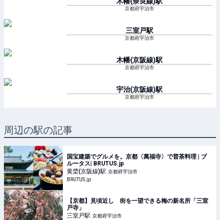
木幡(奈良線)
駅
京都府宇治市
三室戸
駅
京都府宇治市
木幡(京阪線)
駅
京都府宇治市
宇治(京阪線)
駅
京都府宇治市
周辺の駅の記事
国宝建築でグルメを。京都〈萬福寺〉で普茶料理 | ブ
ルータス| BRUTUS.jp
黄檗(京阪線)
駅
京都府宇治市
BRUTUS.jp
【京都】見頃近し 街を一望できる梅の新名所「三室
戸寺」
三室戸
駅
京都府宇治市