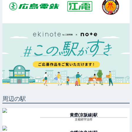
周辺の駅
黄檗(京阪線)
駅
京都府宇治市