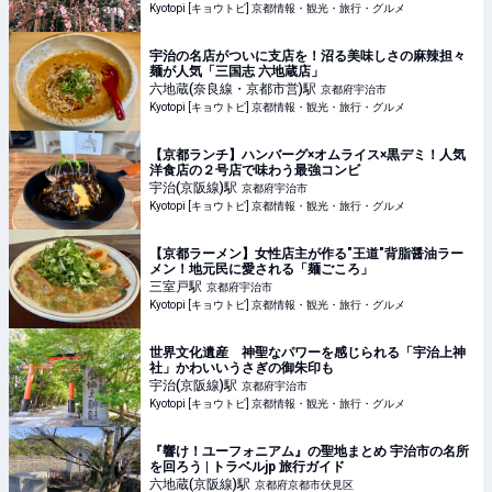
Kyotopi [キョウトピ] 京都情報・観光・旅行・グルメ
宇治の名店がついに支店を！沼る美味しさの麻辣担々
麺が人気「三国志 六地蔵店」
六地蔵(奈良線・京都市営)
駅
京都府宇治市
Kyotopi [キョウトピ] 京都情報・観光・旅行・グルメ
【京都ランチ】ハンバーグ×オムライス×黒デミ！人気
洋食店の２号店で味わう最強コンビ
宇治(京阪線)
駅
京都府宇治市
Kyotopi [キョウトピ] 京都情報・観光・旅行・グルメ
【京都ラーメン】女性店主が作る"王道"背脂醤油ラー
メン！地元民に愛される「麺ごころ」
三室戸
駅
京都府宇治市
Kyotopi [キョウトピ] 京都情報・観光・旅行・グルメ
世界文化遺産 神聖なパワーを感じられる「宇治上神
社」かわいいうさぎの御朱印も
宇治(京阪線)
駅
京都府宇治市
Kyotopi [キョウトピ] 京都情報・観光・旅行・グルメ
『響け！ユーフォニアム』の聖地まとめ 宇治市の名所
を回ろう | トラベルjp 旅行ガイド
六地蔵(京阪線)
駅
京都府京都市伏見区