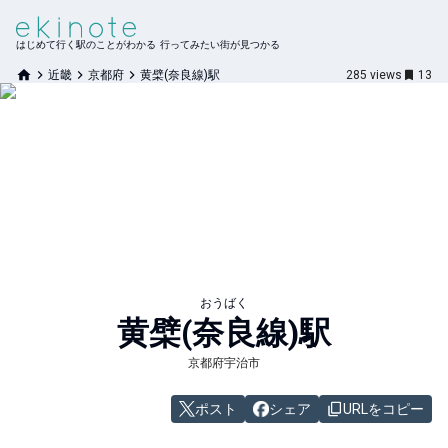
はじめて行く駅のことがわかる 行ってみたい街が見つかる
近畿
京都府
黄檗(奈良線)駅
285
views
13
おうばく
黄檗(奈良線)
駅
京都府宇治市
ポスト
シェア
URLをコピー