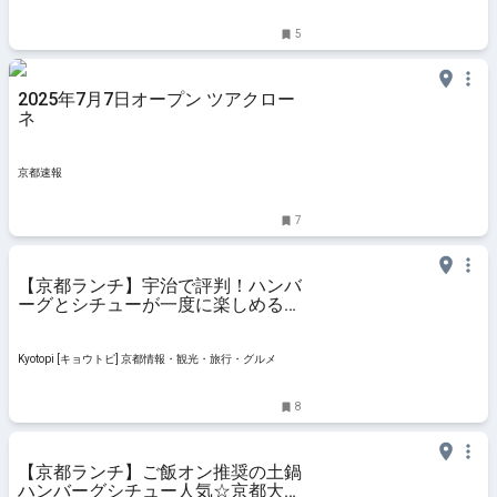
5
2025年7月7日オープン ツアクロー
ネ
京都速報
7
【京都ランチ】宇治で評判！ハンバ
ーグとシチューが一度に楽しめる
「一（かず）」
Kyotopi [キョウトピ] 京都情報・観光・旅行・グルメ
8
【京都ランチ】ご飯オン推奨の土鍋
ハンバーグシチュー人気☆京都大学