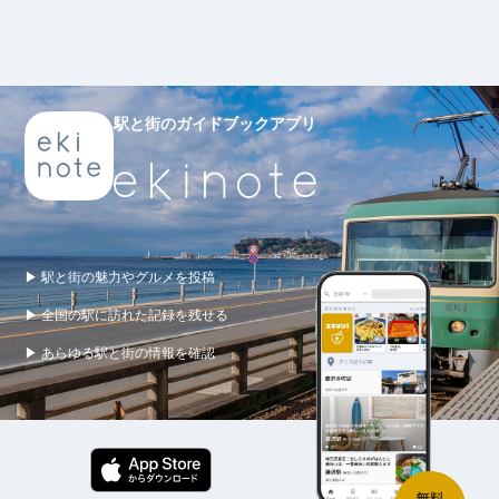
駅と街のガイドブックアプリ
▶ 駅と街の魅力やグルメを投稿
▶ 全国の駅に訪れた記録を残せる
▶ あらゆる駅と街の情報を確認