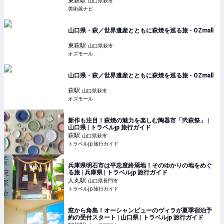
東萩
駅
山口県萩市
美術展ナビ
山口県・萩／世界遺産とともに萩焼を巡る旅 - OZmall
東萩
駅
山口県萩市
オズモール
山口県・萩／世界遺産とともに萩焼を巡る旅 - OZmall
萩
駅
山口県萩市
オズモール
新作も注目！萩焼の魅力を楽しむ陶器市「弐萩祭」 |
山口県 | トラベルjp 旅行ガイド
萩
駅
山口県萩市
トラベルjp 旅行ガイド
兵庫県明石市は平忠度終焉地！そのゆかりの地をめぐ
る旅 | 兵庫県 | トラベルjp 旅行ガイド
人丸
駅
山口県長門市
トラベルjp 旅行ガイド
窓から角島！オーシャンビューのヴィラが夏季宿泊予
約の受付スタート | 山口県 | トラベルjp 旅行ガイド