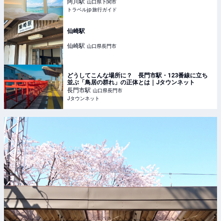
阿川
駅
山口県下関市
トラベルjp 旅行ガイド
仙崎駅
仙崎
駅
山口県長門市
どうしてこんな場所に？ 長門市駅・123番線に立ち
並ぶ「鳥居の群れ」の正体とは｜Jタウンネット
長門市
駅
山口県長門市
Jタウンネット