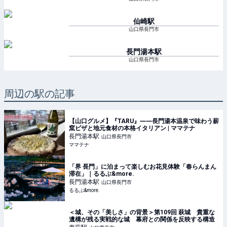
仙崎
駅
山口県長門市
長門湯本
駅
山口県長門市
周辺の駅の記事
【山口グルメ】『TARU』――長門湯本温泉で味わう薪
窯ピザと地元食材の本格イタリアン | ママテナ
長門湯本
駅
山口県長門市
ママテナ
「界 長門」に泊まって楽しむお花見体験「春らんまん
滞在」｜るるぶ&more.
長門湯本
駅
山口県長門市
るるぶ&more.
＜城、その「美しさ」の背景＞第109回 萩城 貴重な
遺構が残る実戦的な城 幕府との関係を反映する構造