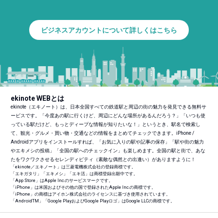
ビジネスアカウントについて詳しくはこちら
ekinote WEBとは
ekinote（エキノート）は、日本全国すべての鉄道駅と周辺の街の魅力を発見できる無料サ
ービスです。「今度あの駅に行くけど、周辺にどんな場所があるんだろう？」「いつも使
っている駅だけど、もっとディープな情報が知りたいな！」というとき、駅名で検索し
て、観光・グルメ・買い物・交通などの情報をまとめてチェックできます。iPhone /
Androidアプリをインストールすれば、「お気に入りの駅や記事の保存」「駅や街の魅力
やエキメシの投稿」「全国の駅へのチェックイン」も楽しめます。全国の駅と街で、あな
たをワクワクさせるセレンディピティ（素敵な偶然との出逢い）がありますように！
「ekinote／エキノート」は三菱電機株式会社の登録商標です。
「エキガタリ」「エキメシ」「エキ活」は商標登録出願中です。
「App Store」はApple Inc.のサービスマークです。
「iPhone」は米国およびその他の国で登録されたApple Inc.の商標です。
「iPhone」の商標はアイホン株式会社のライセンスに基づき使用されています。
「Android
TM
」「Google PlayおよびGoogle Playロゴ」はGoogle LLCの商標です。