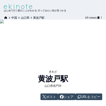
はじめて行く駅のことがわかる 行ってみたい街が見つかる
中国
山口県
黄波戸駅
69
views
1
きわど
黄波戸
駅
山口県長門市
ポスト
シェア
URLをコピー