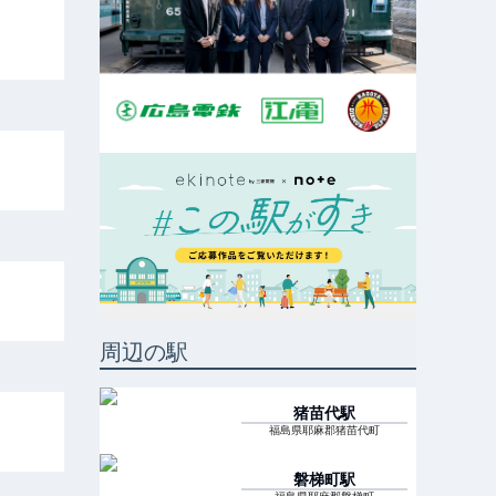
周辺の駅
猪苗代
駅
福島県耶麻郡猪苗代町
磐梯町
駅