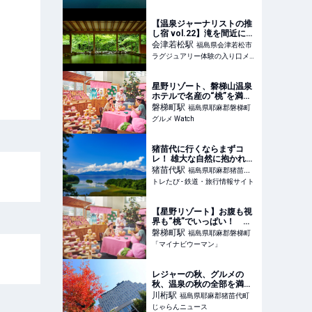
【温泉ジャーナリストの推
し宿 vol.22】滝を間近に望
む絶景露天風呂と川床料理
会津若松
駅
福島県会津若松市
で初夏の風情を満喫する
ラグジュアリー体験の入り口メディア
「原瀧」
星野リゾート、磐梯山温泉
ホテルで名産の“桃”を満喫
できる「はらくっち桃フェ
磐梯町
駅
福島県耶麻郡磐梯町
ス2026」を今年も実施
グルメ Watch
猪苗代に行くならまずコ
レ！ 雄大な自然に抱かれ
て、アクティビティに挑戦
猪苗代
駅
福島県耶麻郡猪苗代
して、冒険気分＆リフレッ
トレたび - 鉄道・旅行情報サイト
町
シュを！ | トレたび - 鉄
道・旅行情報サイト
【星野リゾート】お腹も視
界も“桃”でいっぱい！ 磐
梯山温泉ホテル「はらくっ
磐梯町
駅
福島県耶麻郡磐梯町
ち桃フェス2026」今年も開
「マイナビウーマン」
催
レジャーの秋、グルメの
秋、温泉の秋の全部を満喫♪
ホテルリステル猪苗代への
川桁
駅
福島県耶麻郡猪苗代町
欲張り旅 ｜じゃらんニュー
じゃらんニュース