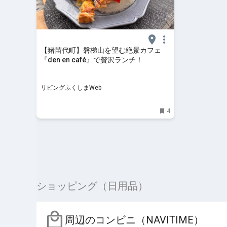
【猪苗代町】磐梯山を望む絶景カフェ
『den en café』で贅沢ランチ！
リビングふくしまWeb
4
ショッピング（日用品）
周辺のコンビニ（NAVITIME）