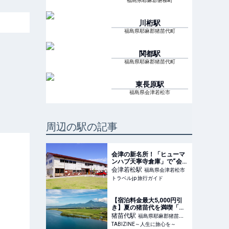
福島県耶麻郡磐梯町
川桁
駅
福島県耶麻郡猪苗代町
関都
駅
福島県耶麻郡猪苗代町
東長原
駅
福島県会津若松市
周辺の駅の記事
会津の新名所！「ヒューマ
ンハブ天寧寺倉庫」で“会津
ごころ”に出会う旅 | 福島県
会津若松
駅
福島県会津若松市
| トラベルjp 旅行ガイド
トラベルjp 旅行ガイド
【宿泊料金最大5,000円引
き】夏の猪苗代を満喫「い
なわしろ宿泊割！」キャン
猪苗代
駅
福島県耶麻郡猪苗代
ペーン開催中｜福島県
TABIZINE～人生に旅心を～
町