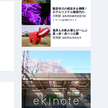
ス
観音寺川の桜並木を満喫！
ホテルリステル猪苗代のお
花見プラン | 福島県 | トラベ
川桁
駅
福島県耶麻郡猪苗代町
ルjp 旅行ガイド
トラベルjp 旅行ガイド
遊具も水飲み場もぜーんぶ
真っ赤！赤ベコ公園
堂島
駅
福島県会津若松市