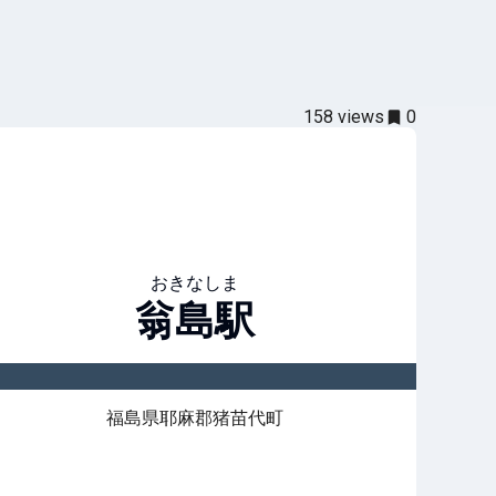
158
views
0
おきなしま
翁島
駅
福島県耶麻郡猪苗代町