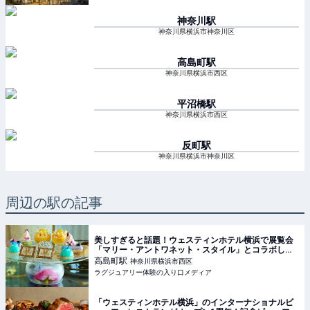
神奈川
駅
神奈川県横浜市神奈川区
高島町
駅
神奈川県横浜市西区
平沼橋
駅
神奈川県横浜市西区
反町
駅
神奈川県横浜市神奈川区
周辺の駅の記事
美しすぎると話題！ウェスティンホテル横浜で展覧会
「マリー・アントワネット・スタイル」とコラボした
アフタヌーンティーが開催中【実食レポート】
高島町
駅
神奈川県横浜市西区
ラグジュアリー体験の入り口メディア
「ウェスティンホテル横浜」のインターナショナルビ