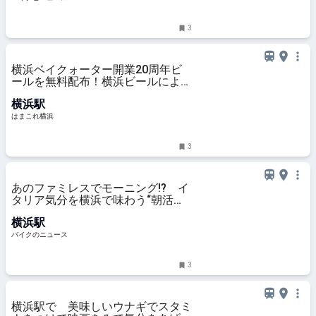
3
横浜ベイクォーター開業20周年ビ
ールを無料配布！横浜ビールによる
限定醸造、館内一部店舗で樽生も |
横浜駅
はまこれ横浜
はまこれ横浜
3
あのファミレスでモーニング!? イ
タリア気分を横浜で味わう“朝活ラ
イド” デイドリップ通信Vol.56
横浜駅
バイクのニュース
3
横浜駅で 美味しいウナギでスタミ