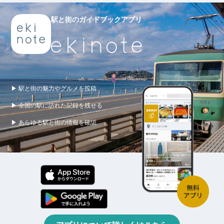
駅と街のガイドブックアプリ
▶ 駅と街の魅力やグルメを投稿
▶ 全国の駅に訪れた記録を残せる
▶ あらゆる駅と街の情報を確認