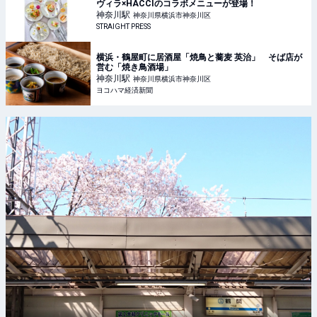
ヴィラ×HACCIのコラボメニューが登場！
神奈川
駅
神奈川県横浜市神奈川区
STRAIGHT PRESS
横浜・鶴屋町に居酒屋「焼鳥と蕎麦 英治」 そば店が
営む「焼き鳥酒場」
神奈川
駅
神奈川県横浜市神奈川区
ヨコハマ経済新聞