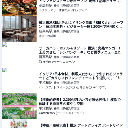
ュッフェレストランがオープン1周年！記念ビュッフェ
を堪能
高島町
駅
神奈川県横浜市西区
ラグジュアリー体験の入り口メディア
横浜東急REIホテルにドリンク自由「REI Café」オープ
ン！宿泊者無料・ビジターも一律1,200円で利用OK |
はまこれ横浜
新高島
駅
神奈川県横浜市西区
はまこれ横浜
ザ・カハラ・ホテル＆リゾート 横浜：完熟マンゴー1
玉分のせた「シンパンケーキ」など夏季メニュー全2
種、6月1日より4ヵ月展開
新高島
駅
神奈川県横浜市西区
CakeNews-ケーキニュース-
イタリア×日本食材。料理人だからこそ生まれるジェラ
ートと“カリじゅわフレンチトースト”に恋して。「è
più（エピュウ）」（横浜） - ufu. [ウフ。]
平沼橋
駅
神奈川県横浜市西区
ufu. [ウフ。] - スイーツがないと始まらないufu.ウフ。
【圧倒的絶景】2,200品種のバラが咲き誇る！ 横浜で
体験する非日常の癒やし空間
平沼橋
駅
神奈川県横浜市西区
GardenStory (ガーデンストーリー)
【神奈川県横浜市】横浜 アートグレイス ポートサイド