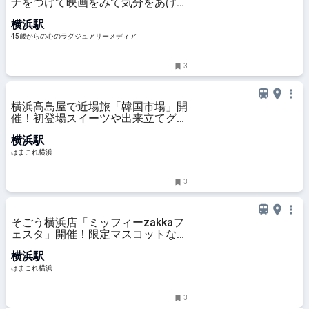
ナをつけて映画をみて気分をあげ
て！暑気払いな一日
横浜駅
45歳からの心のラグジュアリーメディア
3
横浜高島屋で近場旅「韓国市場」開
催！初登場スイーツや出来立てグル
メ、コスメまで約30ブランド集結 |
横浜駅
はまこれ横浜
はまこれ横浜
3
そごう横浜店「ミッフィーzakkaフ
ェスタ」開催！限定マスコットなど
約1000点のグッズやフォトスポッ
横浜駅
トも | はまこれ横浜
はまこれ横浜
3