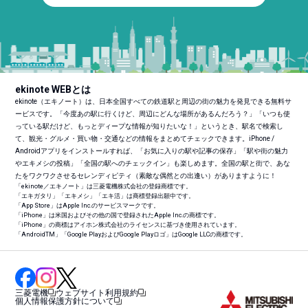
ekinote WEBとは
ekinote（エキノート）は、日本全国すべての鉄道駅と周辺の街の魅力を発見できる無料サ
ービスです。「今度あの駅に行くけど、周辺にどんな場所があるんだろう？」「いつも使
っている駅だけど、もっとディープな情報が知りたいな！」というとき、駅名で検索し
て、観光・グルメ・買い物・交通などの情報をまとめてチェックできます。iPhone /
Androidアプリをインストールすれば、「お気に入りの駅や記事の保存」「駅や街の魅力
やエキメシの投稿」「全国の駅へのチェックイン」も楽しめます。全国の駅と街で、あな
たをワクワクさせるセレンディピティ（素敵な偶然との出逢い）がありますように！
「ekinote／エキノート」は三菱電機株式会社の登録商標です。
「エキガタリ」「エキメシ」「エキ活」は商標登録出願中です。
「App Store」はApple Inc.のサービスマークです。
「iPhone」は米国およびその他の国で登録されたApple Inc.の商標です。
「iPhone」の商標はアイホン株式会社のライセンスに基づき使用されています。
「Android
TM
」「Google PlayおよびGoogle Playロゴ」はGoogle LLCの商標です。
三菱電機
ウェブサイト利用規約
個人情報保護方針について