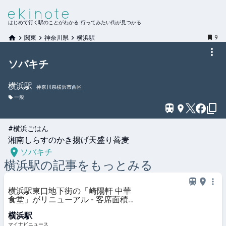
はじめて行く駅のことがわかる 行ってみたい街が見つかる
9
関東
神奈川県
横浜駅
ソバキチ
横浜
駅
神奈川県横浜市西区
一般
#横浜ごはん
湘南しらすのかき揚げ天盛り蕎麦
ソバキチ
横浜
駅の記事をもっとみる
横浜駅東口地下街の「崎陽軒 中華
食堂」がリニューアル - 客席面積を
拡張、新メニュー「シウマイ大満足
横浜駅
定食」も
マイナビニュース