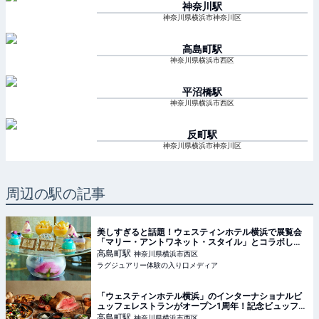
神奈川
駅
神奈川県横浜市神奈川区
高島町
駅
神奈川県横浜市西区
平沼橋
駅
神奈川県横浜市西区
反町
駅
神奈川県横浜市神奈川区
周辺の駅の記事
美しすぎると話題！ウェスティンホテル横浜で展覧会
「マリー・アントワネット・スタイル」とコラボした
アフタヌーンティーが開催中【実食レポート】
高島町
駅
神奈川県横浜市西区
ラグジュアリー体験の入り口メディア
「ウェスティンホテル横浜」のインターナショナルビ
ュッフェレストランがオープン1周年！記念ビュッフェ
を堪能
高島町
駅
神奈川県横浜市西区