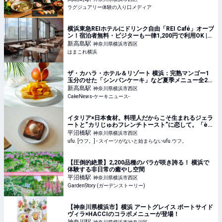
ラグジュアリー体験の入り口メディア
横浜東急REIホテルにドリンク自由「REI Café」オープ
ン！宿泊者無料・ビジターも一律1,200円で利用OK |
はまこれ横浜
新高島
駅
神奈川県横浜市西区
はまこれ横浜
ザ・カハラ・ホテル＆リゾート 横浜：完熟マンゴー1
玉分のせた「シンパンケーキ」など夏季メニュー全2
種、6月1日より4ヵ月展開
新高島
駅
神奈川県横浜市西区
CakeNews-ケーキニュース-
イタリア×日本食材。料理人だからこそ生まれるジェラ
ートと“カリじゅわフレンチトースト”に恋して。「è
più（エピュウ）」（横浜） - ufu. [ウフ。]
平沼橋
駅
神奈川県横浜市西区
ufu. [ウフ。] - スイーツがないと始まらないufu.ウフ。
【圧倒的絶景】2,200品種のバラが咲き誇る！ 横浜で
体験する非日常の癒やし空間
平沼橋
駅
神奈川県横浜市西区
GardenStory (ガーデンストーリー)
【神奈川県横浜市】横浜 アートグレイス ポートサイド
ヴィラ×HACCIのコラボメニューが登場！