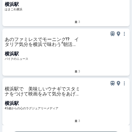
横浜駅
はまこれ横浜
はまこれ横浜
3
あのファミレスでモーニング!? イ
タリア気分を横浜で味わう“朝活ラ
イド” デイドリップ通信Vol.56
横浜駅
バイクのニュース
3
横浜駅で 美味しいウナギでスタミ
ナをつけて映画をみて気分をあげ
て！暑気払いな一日
横浜駅
45歳からの心のラグジュアリーメディア
3