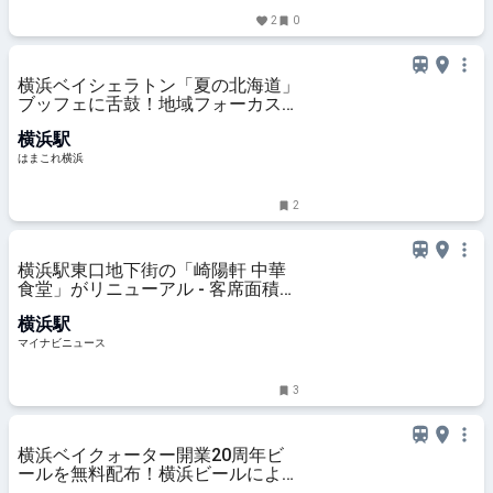
2
0
横浜ベイシェラトン「夏の北海道」
ブッフェに舌鼓！地域フォーカスで
食を深掘り・名物多く興奮の無限ル
横浜駅
ープ | はまこれ横浜
はまこれ横浜
2
横浜駅東口地下街の「崎陽軒 中華
食堂」がリニューアル - 客席面積を
拡張、新メニュー「シウマイ大満足
横浜駅
定食」も
マイナビニュース
3
横浜ベイクォーター開業20周年ビ
ールを無料配布！横浜ビールによる
限定醸造、館内一部店舗で樽生も |