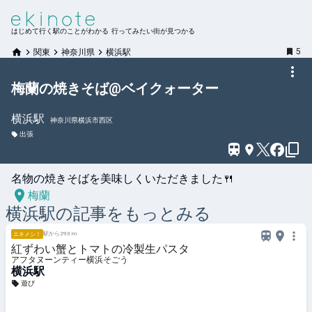
はじめて行く駅のことがわかる 行ってみたい街が見つかる
5
関東
神奈川県
横浜駅
梅蘭の焼きそば@ベイクォーター
横浜
駅
神奈川県横浜市西区
出張
名物の焼きそばを美味しくいただきました🍴
梅蘭
横浜
駅の記事をもっとみる
駅から293 m
エキメシ！
紅ずわい蟹とトマトの冷製生パスタ
アフタヌーンティー横浜そごう
横浜駅
遊び