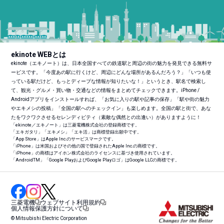
ekinote WEBとは
ekinote（エキノート）は、日本全国すべての鉄道駅と周辺の街の魅力を発見できる無料サ
ービスです。「今度あの駅に行くけど、周辺にどんな場所があるんだろう？」「いつも使
っている駅だけど、もっとディープな情報が知りたいな！」というとき、駅名で検索し
て、観光・グルメ・買い物・交通などの情報をまとめてチェックできます。iPhone /
Androidアプリをインストールすれば、「お気に入りの駅や記事の保存」「駅や街の魅力
やエキメシの投稿」「全国の駅へのチェックイン」も楽しめます。全国の駅と街で、あな
たをワクワクさせるセレンディピティ（素敵な偶然との出逢い）がありますように！
「ekinote／エキノート」は三菱電機株式会社の登録商標です。
「エキガタリ」「エキメシ」「エキ活」は商標登録出願中です。
「App Store」はApple Inc.のサービスマークです。
「iPhone」は米国およびその他の国で登録されたApple Inc.の商標です。
「iPhone」の商標はアイホン株式会社のライセンスに基づき使用されています。
「Android
TM
」「Google PlayおよびGoogle Playロゴ」はGoogle LLCの商標です。
三菱電機
ウェブサイト利用規約
個人情報保護方針について
© Mitsubishi Electric Corporation