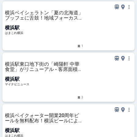
横浜ベイシェラトン「夏の北海道」
ブッフェに舌鼓！地域フォーカスで
食を深掘り・名物多く興奮の無限ル
横浜駅
ープ | はまこれ横浜
はまこれ横浜
1
横浜駅東口地下街の「崎陽軒 中華
食堂」がリニューアル - 客席面積を
拡張、新メニュー「シウマイ大満足
横浜駅
定食」も
マイナビニュース
3
横浜ベイクォーター開業20周年ビ
ールを無料配布！横浜ビールによる
限定醸造、館内一部店舗で樽生も |
横浜駅
はまこれ横浜
はまこれ横浜