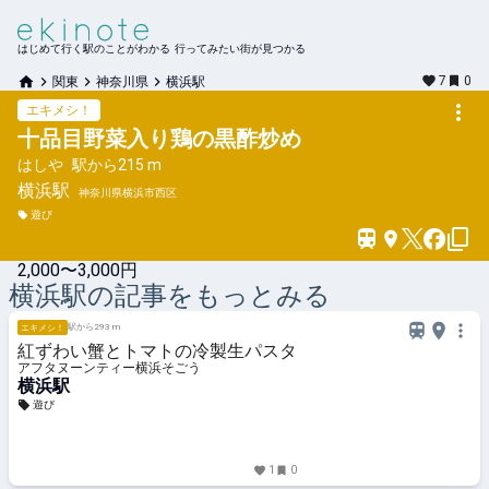
はじめて行く駅のことがわかる 行ってみたい街が見つかる
7
0
関東
神奈川県
横浜駅
エキメシ！
十品目野菜入り鶏の黒酢炒め
はしや
駅から
215 m
横浜
駅
神奈川県横浜市西区
遊び
2,000〜3,000円
横浜
駅の記事をもっとみる
駅から293 m
エキメシ！
紅ずわい蟹とトマトの冷製生パスタ
アフタヌーンティー横浜そごう
横浜駅
遊び
1
0