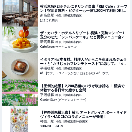
横浜東急REIホテルにドリンク自由「REI Café」オープ
ン！宿泊者無料・ビジターも一律1,200円で利用OK |
はまこれ横浜
新高島
駅
神奈川県横浜市西区
はまこれ横浜
ザ・カハラ・ホテル＆リゾート 横浜：完熟マンゴー1
玉分のせた「シンパンケーキ」など夏季メニュー全2
種、6月1日より4ヵ月展開
新高島
駅
神奈川県横浜市西区
CakeNews-ケーキニュース-
イタリア×日本食材。料理人だからこそ生まれるジェラ
ートと“カリじゅわフレンチトースト”に恋して。「è
più（エピュウ）」（横浜） - ufu. [ウフ。]
平沼橋
駅
神奈川県横浜市西区
ufu. [ウフ。] - スイーツがないと始まらないufu.ウフ。
【圧倒的絶景】2,200品種のバラが咲き誇る！ 横浜で
体験する非日常の癒やし空間
平沼橋
駅
神奈川県横浜市西区
GardenStory (ガーデンストーリー)
【神奈川県横浜市】横浜 アートグレイス ポートサイド
ヴィラ×HACCIのコラボメニューが登場！
神奈川
駅
神奈川県横浜市神奈川区
STRAIGHT PRESS