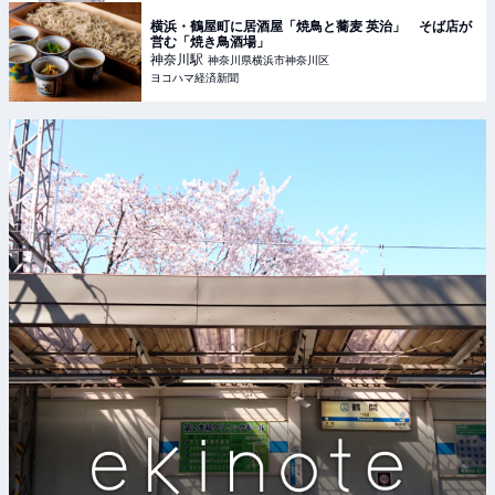
横浜・鶴屋町に居酒屋「焼鳥と蕎麦 英治」 そば店が
営む「焼き鳥酒場」
神奈川
駅
神奈川県横浜市神奈川区
ヨコハマ経済新聞