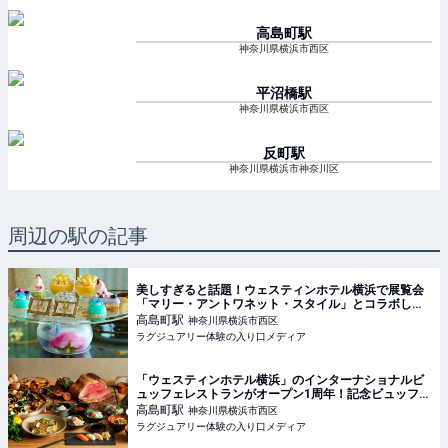
高島町
駅
神奈川県横浜市西区
平沼橋
駅
神奈川県横浜市西区
反町
駅
神奈川県横浜市神奈川区
周辺の駅の記事
美しすぎると話題！ウェスティンホテル横浜で展覧会
「マリー・アントワネット・スタイル」とコラボした
アフタヌーンティーが開催中【実食レポート】
高島町
駅
神奈川県横浜市西区
ラグジュアリー体験の入り口メディア
「ウェスティンホテル横浜」のインターナショナルビ
ュッフェレストランがオープン1周年！記念ビュッフェ
を堪能
高島町
駅
神奈川県横浜市西区
ラグジュアリー体験の入り口メディア