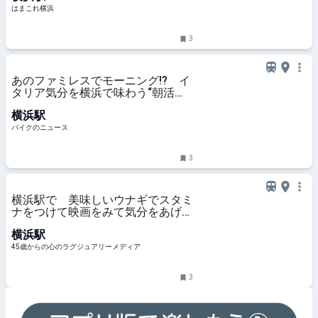
はまこれ横浜
3
あのファミレスでモーニング!? イ
タリア気分を横浜で味わう“朝活ラ
イド” デイドリップ通信Vol.56
横浜駅
バイクのニュース
3
横浜駅で 美味しいウナギでスタミ
ナをつけて映画をみて気分をあげ
て！暑気払いな一日
横浜駅
45歳からの心のラグジュアリーメディア
3