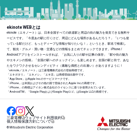
ekinote WEBとは
ekinote（エキノート）は、日本全国すべての鉄道駅と周辺の街の魅力を発見できる無料サ
ービスです。「今度あの駅に行くけど、周辺にどんな場所があるんだろう？」「いつも使
っている駅だけど、もっとディープな情報が知りたいな！」というとき、駅名で検索し
て、観光・グルメ・買い物・交通などの情報をまとめてチェックできます。iPhone /
Androidアプリをインストールすれば、「お気に入りの駅や記事の保存」「駅や街の魅力
やエキメシの投稿」「全国の駅へのチェックイン」も楽しめます。全国の駅と街で、あな
たをワクワクさせるセレンディピティ（素敵な偶然との出逢い）がありますように！
「ekinote／エキノート」は三菱電機株式会社の登録商標です。
「エキガタリ」「エキメシ」「エキ活」は商標登録出願中です。
「App Store」はApple Inc.のサービスマークです。
「iPhone」は米国およびその他の国で登録されたApple Inc.の商標です。
「iPhone」の商標はアイホン株式会社のライセンスに基づき使用されています。
「Android
TM
」「Google PlayおよびGoogle Playロゴ」はGoogle LLCの商標です。
三菱電機
ウェブサイト利用規約
個人情報保護方針について
© Mitsubishi Electric Corporation