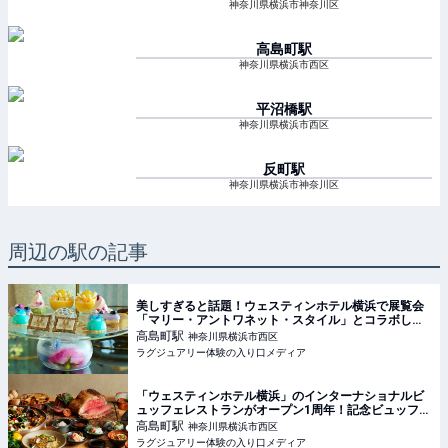
神奈川県横浜市神奈川区
高島町
駅
神奈川県横浜市西区
平沼橋
駅
神奈川県横浜市西区
反町
駅
神奈川県横浜市神奈川区
周辺の駅の記事
美しすぎると話題！ウェスティンホテル横浜で展覧会
「マリー・アントワネット・スタイル」とコラボした
アフタヌーンティーが開催中【実食レポート】
高島町
駅
神奈川県横浜市西区
ラグジュアリー体験の入り口メディア
「ウェスティンホテル横浜」のインターナショナルビ
ュッフェレストランがオープン1周年！記念ビュッフェ
を堪能
高島町
駅
神奈川県横浜市西区
ラグジュアリー体験の入り口メディア