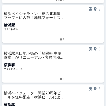
横浜ベイシェラトン「夏の北海道」
ブッフェに舌鼓！地域フォーカスで
食を深掘り・名物多く興奮の無限ル
横浜駅
ープ | はまこれ横浜
はまこれ横浜
2
横浜駅東口地下街の「崎陽軒 中華
食堂」がリニューアル - 客席面積を
拡張、新メニュー「シウマイ大満足
横浜駅
定食」も
マイナビニュース
3
横浜ベイクォーター開業20周年ビ
ールを無料配布！横浜ビールによる
限定醸造、館内一部店舗で樽生も |
横浜駅
はまこれ横浜