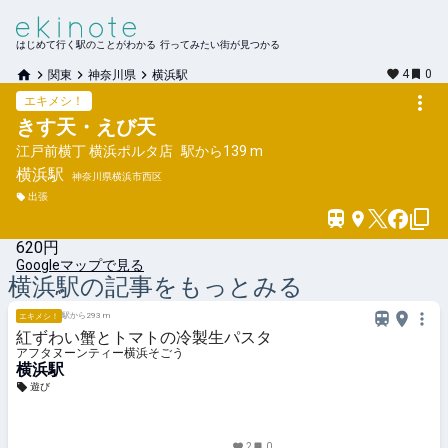
はじめて行く駅のことがわかる 行ってみたい街が見つかる
4
0
関東
神奈川県
横浜駅
エキメシ！
きす天・えび天
江戸前横丁 横浜ポルタ店
駅から
139 m
横浜
駅
神奈川県横浜市西区
出張
620円
Googleマップで見る
横浜
駅の記事をもっとみる
駅から293 m
エキメシ！
紅ずわい蟹とトマトの冷製生パスタ
アフタヌーンティー横浜そごう
横浜駅
遊び
2
0