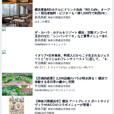
横浜東急REIホテルにドリンク自由「REI Café」オープ
ン！宿泊者無料・ビジターも一律1,200円で利用OK |
はまこれ横浜
新高島
駅
神奈川県横浜市西区
はまこれ横浜
ザ・カハラ・ホテル＆リゾート 横浜：完熟マンゴー1
玉分のせた「シンパンケーキ」など夏季メニュー全2
種、6月1日より4ヵ月展開
新高島
駅
神奈川県横浜市西区
CakeNews-ケーキニュース-
イタリア×日本食材。料理人だからこそ生まれるジェラ
ートと“カリじゅわフレンチトースト”に恋して。「è
più（エピュウ）」（横浜） - ufu. [ウフ。]
平沼橋
駅
神奈川県横浜市西区
ufu. [ウフ。] - スイーツがないと始まらないufu.ウフ。
【圧倒的絶景】2,200品種のバラが咲き誇る！ 横浜で
体験する非日常の癒やし空間
平沼橋
駅
神奈川県横浜市西区
GardenStory (ガーデンストーリー)
【神奈川県横浜市】横浜 アートグレイス ポートサイド
ヴィラ×HACCIのコラボメニューが登場！
神奈川
駅
神奈川県横浜市神奈川区
STRAIGHT PRESS