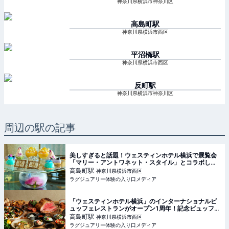
神奈川県横浜市神奈川区
高島町
駅
神奈川県横浜市西区
平沼橋
駅
神奈川県横浜市西区
反町
駅
神奈川県横浜市神奈川区
周辺の駅の記事
美しすぎると話題！ウェスティンホテル横浜で展覧会
「マリー・アントワネット・スタイル」とコラボした
アフタヌーンティーが開催中【実食レポート】
高島町
駅
神奈川県横浜市西区
ラグジュアリー体験の入り口メディア
「ウェスティンホテル横浜」のインターナショナルビ
ュッフェレストランがオープン1周年！記念ビュッフェ
を堪能
高島町
駅
神奈川県横浜市西区
ラグジュアリー体験の入り口メディア