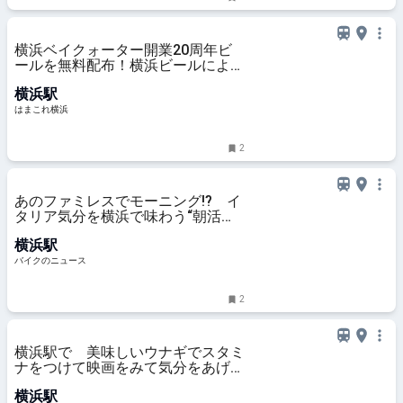
横浜ベイクォーター開業20周年ビ
ールを無料配布！横浜ビールによる
限定醸造、館内一部店舗で樽生も |
横浜駅
はまこれ横浜
はまこれ横浜
2
あのファミレスでモーニング!? イ
タリア気分を横浜で味わう“朝活ラ
イド” デイドリップ通信Vol.56
横浜駅
バイクのニュース
2
横浜駅で 美味しいウナギでスタミ
ナをつけて映画をみて気分をあげ
て！暑気払いな一日
横浜駅