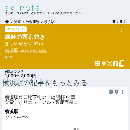
はじめて行く駅のことがわかる 行ってみたい街が見つかる
7
0
関東
神奈川県
横浜駅
エキメシ！
銀鮭の西京焼き
はしや
駅から
202 m
横浜
駅
神奈川県横浜市西区
遊び
#横浜ランチ
1,000〜2,000円
横浜
駅の記事をもっとみる
横浜駅東口地下街の「崎陽軒 中華
食堂」がリニューアル - 客席面積を
拡張、新メニュー「シウマイ大満足
横浜駅
定食」も
マイナビニュース
2