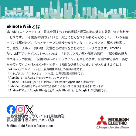
ekinote WEBとは
ekinote（エキノート）は、日本全国すべての鉄道駅と周辺の街の魅力を発見できる無料サ
ービスです。「今度あの駅に行くけど、周辺にどんな場所があるんだろう？」「いつも使
っている駅だけど、もっとディープな情報が知りたいな！」というとき、駅名で検索し
て、観光・グルメ・買い物・交通などの情報をまとめてチェックできます。iPhone /
Androidアプリをインストールすれば、「お気に入りの駅や記事の保存」「駅や街の魅力
やエキメシの投稿」「全国の駅へのチェックイン」も楽しめます。全国の駅と街で、あな
たをワクワクさせるセレンディピティ（素敵な偶然との出逢い）がありますように！
「ekinote／エキノート」は三菱電機株式会社の登録商標です。
「エキガタリ」「エキメシ」「エキ活」は商標登録出願中です。
「App Store」はApple Inc.のサービスマークです。
「iPhone」は米国およびその他の国で登録されたApple Inc.の商標です。
「iPhone」の商標はアイホン株式会社のライセンスに基づき使用されています。
「Android
TM
」「Google PlayおよびGoogle Playロゴ」はGoogle LLCの商標です。
三菱電機
ウェブサイト利用規約
個人情報保護方針について
© Mitsubishi Electric Corporation