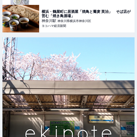
横浜・鶴屋町に居酒屋「焼鳥と蕎麦 英治」 そば店が
営む「焼き鳥酒場」
神奈川
駅
神奈川県横浜市神奈川区
ヨコハマ経済新聞