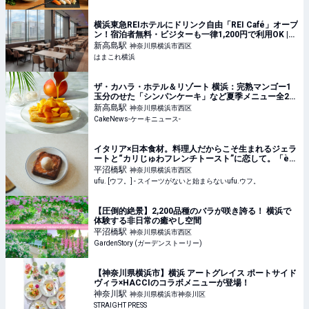
横浜東急REIホテルにドリンク自由「REI Café」オープ
ン！宿泊者無料・ビジターも一律1,200円で利用OK |
はまこれ横浜
新高島
駅
神奈川県横浜市西区
はまこれ横浜
ザ・カハラ・ホテル＆リゾート 横浜：完熟マンゴー1
玉分のせた「シンパンケーキ」など夏季メニュー全2
種、6月1日より4ヵ月展開
新高島
駅
神奈川県横浜市西区
CakeNews-ケーキニュース-
イタリア×日本食材。料理人だからこそ生まれるジェラ
ートと“カリじゅわフレンチトースト”に恋して。「è
più（エピュウ）」（横浜） - ufu. [ウフ。]
平沼橋
駅
神奈川県横浜市西区
ufu. [ウフ。] - スイーツがないと始まらないufu.ウフ。
【圧倒的絶景】2,200品種のバラが咲き誇る！ 横浜で
体験する非日常の癒やし空間
平沼橋
駅
神奈川県横浜市西区
GardenStory (ガーデンストーリー)
【神奈川県横浜市】横浜 アートグレイス ポートサイド
ヴィラ×HACCIのコラボメニューが登場！
神奈川
駅
神奈川県横浜市神奈川区
STRAIGHT PRESS