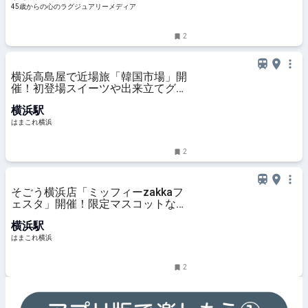
45歳からの心のラグジュアリーメディア
2
横浜高島屋で近場旅「韓国市場」開
催！初登場スイーツや出来立てグル
メ、コスメまで約30ブランド集結 |
横浜駅
はまこれ横浜
はまこれ横浜
2
そごう横浜店「ミッフィーzakkaフ
ェスタ」開催！限定マスコットなど
約1000点のグッズやフォトスポッ
横浜駅
トも | はまこれ横浜
はまこれ横浜
2