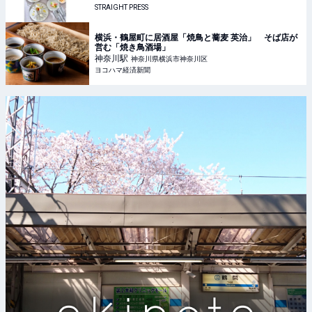
STRAIGHT PRESS
横浜・鶴屋町に居酒屋「焼鳥と蕎麦 英治」 そば店が
営む「焼き鳥酒場」
神奈川
駅
神奈川県横浜市神奈川区
ヨコハマ経済新聞