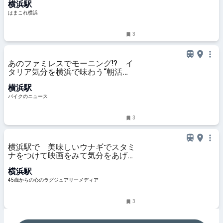
横浜駅
はまこれ横浜
はまこれ横浜
3
あのファミレスでモーニング!? イ
タリア気分を横浜で味わう“朝活ラ
イド” デイドリップ通信Vol.56
横浜駅
バイクのニュース
3
横浜駅で 美味しいウナギでスタミ
ナをつけて映画をみて気分をあげ
て！暑気払いな一日
横浜駅
45歳からの心のラグジュアリーメディア
3