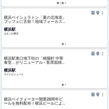
2
0
横浜ベイシェラトン「夏の北海道」
ブッフェに舌鼓！地域フォーカスで
食を深掘り・名物多く興奮の無限ル
横浜駅
ープ | はまこれ横浜
はまこれ横浜
2
横浜駅東口地下街の「崎陽軒 中華
食堂」がリニューアル - 客席面積を
拡張、新メニュー「シウマイ大満足
横浜駅
定食」も
マイナビニュース
3
横浜ベイクォーター開業20周年ビ
ールを無料配布！横浜ビールによる
限定醸造、館内一部店舗で樽生も |