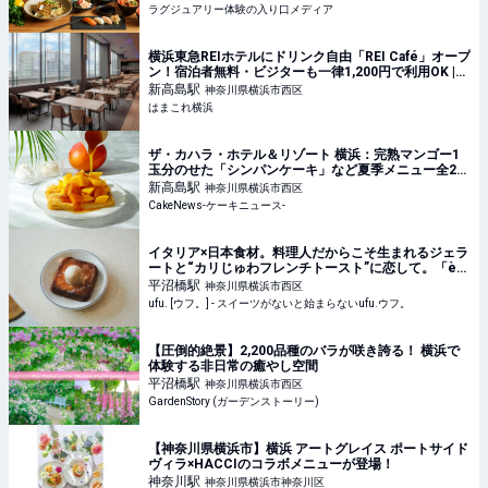
ラグジュアリー体験の入り口メディア
横浜東急REIホテルにドリンク自由「REI Café」オープ
ン！宿泊者無料・ビジターも一律1,200円で利用OK |
はまこれ横浜
新高島
駅
神奈川県横浜市西区
はまこれ横浜
ザ・カハラ・ホテル＆リゾート 横浜：完熟マンゴー1
玉分のせた「シンパンケーキ」など夏季メニュー全2
種、6月1日より4ヵ月展開
新高島
駅
神奈川県横浜市西区
CakeNews-ケーキニュース-
イタリア×日本食材。料理人だからこそ生まれるジェラ
ートと“カリじゅわフレンチトースト”に恋して。「è
più（エピュウ）」（横浜） - ufu. [ウフ。]
平沼橋
駅
神奈川県横浜市西区
ufu. [ウフ。] - スイーツがないと始まらないufu.ウフ。
【圧倒的絶景】2,200品種のバラが咲き誇る！ 横浜で
体験する非日常の癒やし空間
平沼橋
駅
神奈川県横浜市西区
GardenStory (ガーデンストーリー)
【神奈川県横浜市】横浜 アートグレイス ポートサイド
ヴィラ×HACCIのコラボメニューが登場！
神奈川
駅
神奈川県横浜市神奈川区