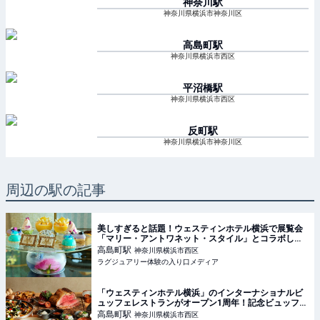
神奈川
駅
神奈川県横浜市神奈川区
高島町
駅
神奈川県横浜市西区
平沼橋
駅
神奈川県横浜市西区
反町
駅
神奈川県横浜市神奈川区
周辺の駅の記事
美しすぎると話題！ウェスティンホテル横浜で展覧会
「マリー・アントワネット・スタイル」とコラボした
アフタヌーンティーが開催中【実食レポート】
高島町
駅
神奈川県横浜市西区
ラグジュアリー体験の入り口メディア
「ウェスティンホテル横浜」のインターナショナルビ
ュッフェレストランがオープン1周年！記念ビュッフェ
を堪能
高島町
駅
神奈川県横浜市西区