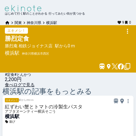
はじめて行く駅のことがわかる 行ってみたい街が見つかる
9
0
関東
神奈川県
横浜駅
エキメシ！
勝烈定食
勝烈庵 相鉄ジョイナス店
駅から
0 m
横浜
駅
神奈川県横浜市西区
#定食
#とんかつ
2,200円
食べログで見る
横浜
駅の記事をもっとみる
駅から293 m
エキメシ！
紅ずわい蟹とトマトの冷製生パスタ
アフタヌーンティー横浜そごう
横浜駅
遊び