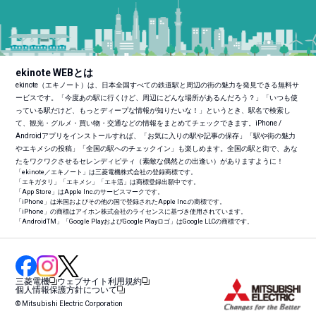
ekinote WEBとは
ekinote（エキノート）は、日本全国すべての鉄道駅と周辺の街の魅力を発見できる無料サ
ービスです。「今度あの駅に行くけど、周辺にどんな場所があるんだろう？」「いつも使
っている駅だけど、もっとディープな情報が知りたいな！」というとき、駅名で検索し
て、観光・グルメ・買い物・交通などの情報をまとめてチェックできます。iPhone /
Androidアプリをインストールすれば、「お気に入りの駅や記事の保存」「駅や街の魅力
やエキメシの投稿」「全国の駅へのチェックイン」も楽しめます。全国の駅と街で、あな
たをワクワクさせるセレンディピティ（素敵な偶然との出逢い）がありますように！
「ekinote／エキノート」は三菱電機株式会社の登録商標です。
「エキガタリ」「エキメシ」「エキ活」は商標登録出願中です。
「App Store」はApple Inc.のサービスマークです。
「iPhone」は米国およびその他の国で登録されたApple Inc.の商標です。
「iPhone」の商標はアイホン株式会社のライセンスに基づき使用されています。
「Android
TM
」「Google PlayおよびGoogle Playロゴ」はGoogle LLCの商標です。
三菱電機
ウェブサイト利用規約
個人情報保護方針について
© Mitsubishi Electric Corporation