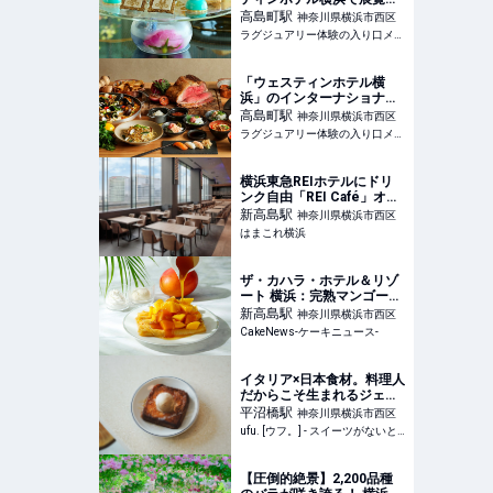
「マリー・アントワネッ
高島町
駅
神奈川県横浜市西区
ト・スタイル」とコラボし
ラグジュアリー体験の入り口メディア
たアフタヌーンティーが開
催中【実食レポート】
「ウェスティンホテル横
浜」のインターナショナル
ビュッフェレストランがオ
高島町
駅
神奈川県横浜市西区
ープン1周年！記念ビュッ
ラグジュアリー体験の入り口メディア
フェを堪能
横浜東急REIホテルにドリ
ンク自由「REI Café」オー
プン！宿泊者無料・ビジタ
新高島
駅
神奈川県横浜市西区
ーも一律1,200円で利用OK |
はまこれ横浜
はまこれ横浜
ザ・カハラ・ホテル＆リゾ
ート 横浜：完熟マンゴー1
玉分のせた「シンパンケー
新高島
駅
神奈川県横浜市西区
キ」など夏季メニュー全2
CakeNews-ケーキニュース-
種、6月1日より4ヵ月展開
イタリア×日本食材。料理人
だからこそ生まれるジェラ
ートと“カリじゅわフレンチ
平沼橋
駅
神奈川県横浜市西区
トースト”に恋して。「è
ufu. [ウフ。] - スイーツがないと始まらないufu.ウフ。
più（エピュウ）」（横浜）
- ufu. [ウフ。]
【圧倒的絶景】2,200品種