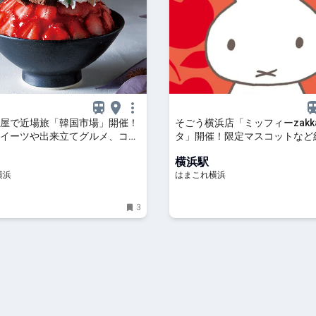
屋で近場旅「韓国市場」開催！
そごう横浜店「ミッフィーzakk
イーツや出来立てグルメ、コス
タ」開催！限定マスコットなど約
30ブランド集結 | はまこれ横浜
のグッズやフォトスポットも | 
横浜駅
横浜
横浜
はまこれ横浜
3