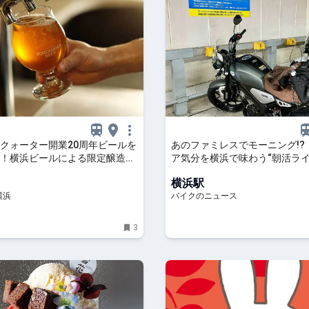
クォーター開業20周年ビールを
あのファミレスでモーニング!?
！横浜ビールによる限定醸造、
ア気分を横浜で味わう“朝活ライ
店舗で樽生も | はまこれ横浜
イドリップ通信Vol.56
横浜駅
横浜
バイクのニュース
3