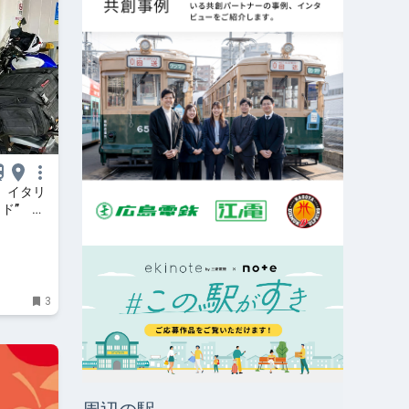
 イタリ
ド” デ
3