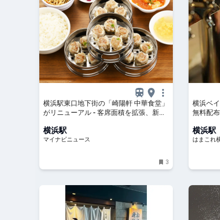
横浜駅東口地下街の「崎陽軒 中華食堂」
横浜ベイ
がリニューアル - 客席面積を拡張、新メ
無料配布
ニュー「シウマイ大満足定食」も
館内一部
横浜駅
横浜駅
マイナビニュース
はまこれ
3