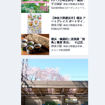
のバラが咲き誇る！ 横浜で
体験する非日常の癒やし空
平沼橋
駅
神奈川県横浜市西区
間
GardenStory (ガーデンストーリー)
【神奈川県横浜市】横浜 ア
ートグレイス ポートサイド
ヴィラ×HACCIのコラボメ
神奈川
駅
神奈川県横浜市神奈
ニューが登場！
STRAIGHT PRESS
川区
横浜・鶴屋町に居酒屋「焼
鳥と蕎麦 英治」 そば店が
営む「焼き鳥酒場」
神奈川
駅
神奈川県横浜市神奈
ヨコハマ経済新聞
川区