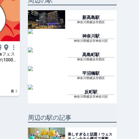
周辺の駅
新高島
駅
神奈川県横浜市西区
神奈川
駅
神奈川県横浜市神奈川区
aフェス
高島町
駅
1000点
神奈川県横浜市西区
はまこれ
平沼橋
駅
神奈川県横浜市西区
3
反町
駅
神奈川県横浜市神奈川区
周辺の駅の記事
美しすぎると話題！ウェス
ティンホテル横浜で展覧会