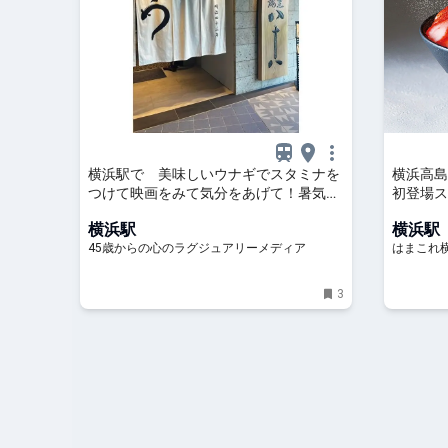
横浜駅で 美味しいウナギでスタミナを
横浜高島
つけて映画をみて気分をあげて！暑気払
初登場ス
いな一日
メまで約
横浜駅
横浜駅
45歳からの心のラグジュアリーメディア
はまこれ
3