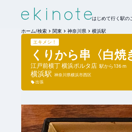
はじめて行く駅の
ホーム/検索
関東
神奈川県
横浜駅
エキメシ！
くりから串〈白焼
江戸前横丁 横浜ポルタ店
駅から
136 m
横浜
駅
神奈川県横浜市西区
出張