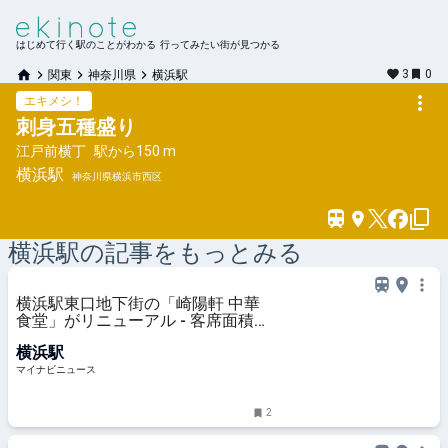
はじめて行く駅のことがわかる 行ってみたい街が見つかる
3
0
関東
神奈川県
横浜駅
エキメシ！
刺身五種盛り
江戸前横丁
駅から
150 m
横浜
駅
神奈川県横浜市西区
横浜
駅の記事をもっとみる
横浜駅東口地下街の「崎陽軒 中華
食堂」がリニューアル - 客席面積を
拡張、新メニュー「シウマイ大満足
横浜駅
定食」も
マイナビニュース
2