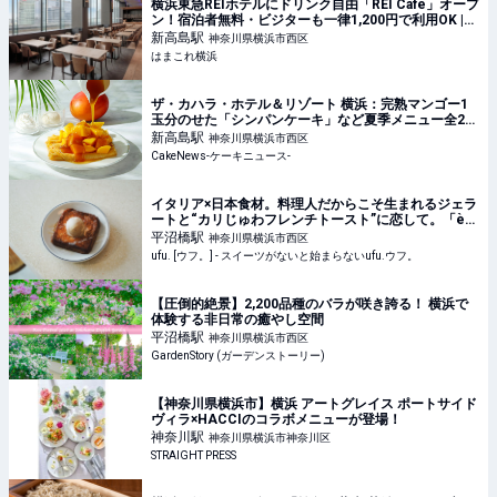
横浜東急REIホテルにドリンク自由「REI Café」オープ
ン！宿泊者無料・ビジターも一律1,200円で利用OK |
はまこれ横浜
新高島
駅
神奈川県横浜市西区
はまこれ横浜
ザ・カハラ・ホテル＆リゾート 横浜：完熟マンゴー1
玉分のせた「シンパンケーキ」など夏季メニュー全2
種、6月1日より4ヵ月展開
新高島
駅
神奈川県横浜市西区
CakeNews-ケーキニュース-
イタリア×日本食材。料理人だからこそ生まれるジェラ
ートと“カリじゅわフレンチトースト”に恋して。「è
più（エピュウ）」（横浜） - ufu. [ウフ。]
平沼橋
駅
神奈川県横浜市西区
ufu. [ウフ。] - スイーツがないと始まらないufu.ウフ。
【圧倒的絶景】2,200品種のバラが咲き誇る！ 横浜で
体験する非日常の癒やし空間
平沼橋
駅
神奈川県横浜市西区
GardenStory (ガーデンストーリー)
【神奈川県横浜市】横浜 アートグレイス ポートサイド
ヴィラ×HACCIのコラボメニューが登場！
神奈川
駅
神奈川県横浜市神奈川区
STRAIGHT PRESS