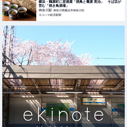
横浜・鶴屋町に居酒屋「焼鳥と蕎麦 英治」 そば店が
営む「焼き鳥酒場」
神奈川
駅
神奈川県横浜市神奈川区
ヨコハマ経済新聞