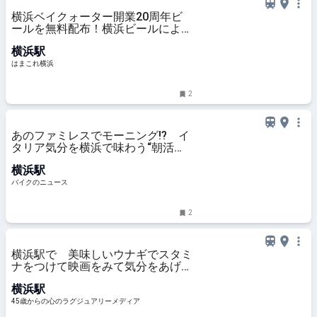
横浜ベイクォーター開業20周年ビ
ールを無料配布！横浜ビールによる
限定醸造、館内一部店舗で樽生も |
横浜駅
はまこれ横浜
はまこれ横浜
2
あのファミレスでモーニング!? イ
タリア気分を横浜で味わう“朝活ラ
イド” デイドリップ通信Vol.56
横浜駅
バイクのニュース
2
横浜駅で 美味しいウナギでスタミ
ナをつけて映画をみて気分をあげ
て！暑気払いな一日
横浜駅
45歳からの心のラグジュアリーメディア