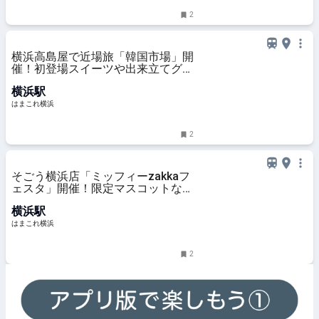
2
横浜高島屋で近場旅「韓国市場」開
催！初登場スイーツや出来立てグル
メ、コスメまで約30ブランド集結 |
横浜駅
はまこれ横浜
はまこれ横浜
2
そごう横浜店「ミッフィーzakkaフ
ェスタ」開催！限定マスコットなど
約1000点のグッズやフォトスポッ
横浜駅
トも | はまこれ横浜
はまこれ横浜
2