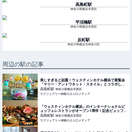
高島町
駅
神奈川県横浜市西区
平沼橋
駅
神奈川県横浜市西区
反町
駅
神奈川県横浜市神奈川区
周辺の駅の記事
美しすぎると話題！ウェスティンホテル横浜で展覧会
「マリー・アントワネット・スタイル」とコラボした
アフタヌーンティーが開催中【実食レポート】
高島町
駅
神奈川県横浜市西区
ラグジュアリー体験の入り口メディア
「ウェスティンホテル横浜」のインターナショナルビ
ュッフェレストランがオープン1周年！記念ビュッフェ
を堪能
高島町
駅
神奈川県横浜市西区
ラグジュアリー体験の入り口メディア