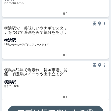
バイクのニュース
3
横浜駅で 美味しいウナギでスタミ
ナをつけて映画をみて気分をあげ
て！暑気払いな一日
横浜駅
45歳からの心のラグジュアリーメディア
3
横浜高島屋で近場旅「韓国市場」開
催！初登場スイーツや出来立てグル
メ、コスメまで約30ブランド集結 |
横浜駅
はまこれ横浜
はまこれ横浜
3