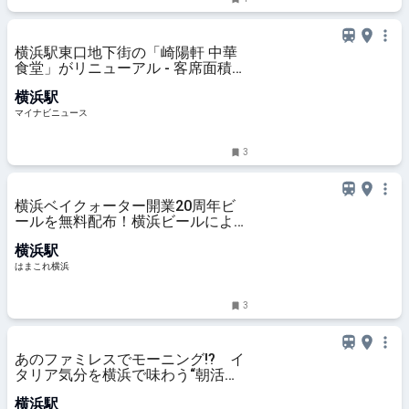
横浜駅東口地下街の「崎陽軒 中華
食堂」がリニューアル - 客席面積を
拡張、新メニュー「シウマイ大満足
横浜駅
定食」も
マイナビニュース
3
横浜ベイクォーター開業20周年ビ
ールを無料配布！横浜ビールによる
限定醸造、館内一部店舗で樽生も |
横浜駅
はまこれ横浜
はまこれ横浜
3
あのファミレスでモーニング!? イ
タリア気分を横浜で味わう“朝活ラ
イド” デイドリップ通信Vol.56
横浜駅