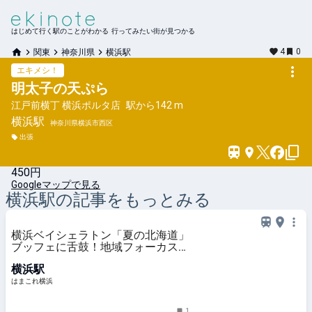
はじめて行く駅のことがわかる 行ってみたい街が見つかる
4
0
関東
神奈川県
横浜駅
エキメシ！
明太子の天ぷら
江戸前横丁 横浜ポルタ店
駅から
142 m
横浜
駅
神奈川県横浜市西区
出張
450円
Googleマップで見る
横浜
駅の記事をもっとみる
横浜ベイシェラトン「夏の北海道」
ブッフェに舌鼓！地域フォーカスで
食を深掘り・名物多く興奮の無限ル
横浜駅
ープ | はまこれ横浜
はまこれ横浜
1