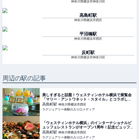
神奈川県横浜市神奈川区
高島町
駅
神奈川県横浜市西区
平沼橋
駅
神奈川県横浜市西区
反町
駅
神奈川県横浜市神奈川区
周辺の駅の記事
美しすぎると話題！ウェスティンホテル横浜で展覧会
「マリー・アントワネット・スタイル」とコラボした
アフタヌーンティーが開催中【実食レポート】
高島町
駅
神奈川県横浜市西区
ラグジュアリー体験の入り口メディア
「ウェスティンホテル横浜」のインターナショナルビ
ュッフェレストランがオープン1周年！記念ビュッフェ
を堪能
高島町
駅
神奈川県横浜市西区
ラグジュアリー体験の入り口メディア