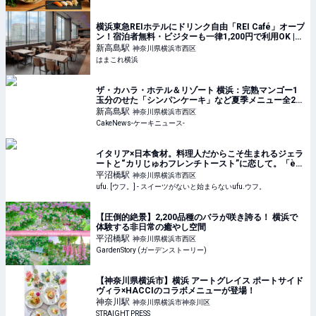
横浜東急REIホテルにドリンク自由「REI Café」オープ
ン！宿泊者無料・ビジターも一律1,200円で利用OK |
はまこれ横浜
新高島
駅
神奈川県横浜市西区
はまこれ横浜
ザ・カハラ・ホテル＆リゾート 横浜：完熟マンゴー1
玉分のせた「シンパンケーキ」など夏季メニュー全2
種、6月1日より4ヵ月展開
新高島
駅
神奈川県横浜市西区
CakeNews-ケーキニュース-
イタリア×日本食材。料理人だからこそ生まれるジェラ
ートと“カリじゅわフレンチトースト”に恋して。「è
più（エピュウ）」（横浜） - ufu. [ウフ。]
平沼橋
駅
神奈川県横浜市西区
ufu. [ウフ。] - スイーツがないと始まらないufu.ウフ。
【圧倒的絶景】2,200品種のバラが咲き誇る！ 横浜で
体験する非日常の癒やし空間
平沼橋
駅
神奈川県横浜市西区
GardenStory (ガーデンストーリー)
【神奈川県横浜市】横浜 アートグレイス ポートサイド
ヴィラ×HACCIのコラボメニューが登場！
神奈川
駅
神奈川県横浜市神奈川区
STRAIGHT PRESS