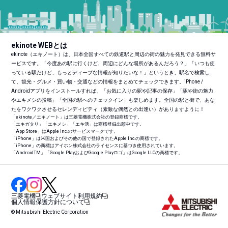
ekinote WEBとは
ekinote（エキノート）は、日本全国すべての鉄道駅と周辺の街の魅力を発見できる無料サ
ービスです。「今度あの駅に行くけど、周辺にどんな場所があるんだろう？」「いつも使
っている駅だけど、もっとディープな情報が知りたいな！」というとき、駅名で検索し
て、観光・グルメ・買い物・交通などの情報をまとめてチェックできます。iPhone /
Androidアプリをインストールすれば、「お気に入りの駅や記事の保存」「駅や街の魅力
やエキメシの投稿」「全国の駅へのチェックイン」も楽しめます。全国の駅と街で、あな
たをワクワクさせるセレンディピティ（素敵な偶然との出逢い）がありますように！
「ekinote／エキノート」は三菱電機株式会社の登録商標です。
「エキガタリ」「エキメシ」「エキ活」は商標登録出願中です。
「App Store」はApple Inc.のサービスマークです。
「iPhone」は米国およびその他の国で登録されたApple Inc.の商標です。
「iPhone」の商標はアイホン株式会社のライセンスに基づき使用されています。
「Android
TM
」「Google PlayおよびGoogle Playロゴ」はGoogle LLCの商標です。
三菱電機
ウェブサイト利用規約
個人情報保護方針について
© Mitsubishi Electric Corporation