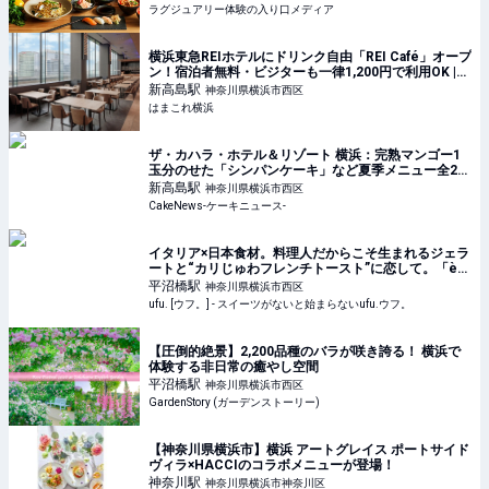
ラグジュアリー体験の入り口メディア
横浜東急REIホテルにドリンク自由「REI Café」オープ
ン！宿泊者無料・ビジターも一律1,200円で利用OK |
はまこれ横浜
新高島
駅
神奈川県横浜市西区
はまこれ横浜
ザ・カハラ・ホテル＆リゾート 横浜：完熟マンゴー1
玉分のせた「シンパンケーキ」など夏季メニュー全2
種、6月1日より4ヵ月展開
新高島
駅
神奈川県横浜市西区
CakeNews-ケーキニュース-
イタリア×日本食材。料理人だからこそ生まれるジェラ
ートと“カリじゅわフレンチトースト”に恋して。「è
più（エピュウ）」（横浜） - ufu. [ウフ。]
平沼橋
駅
神奈川県横浜市西区
ufu. [ウフ。] - スイーツがないと始まらないufu.ウフ。
【圧倒的絶景】2,200品種のバラが咲き誇る！ 横浜で
体験する非日常の癒やし空間
平沼橋
駅
神奈川県横浜市西区
GardenStory (ガーデンストーリー)
【神奈川県横浜市】横浜 アートグレイス ポートサイド
ヴィラ×HACCIのコラボメニューが登場！
神奈川
駅
神奈川県横浜市神奈川区