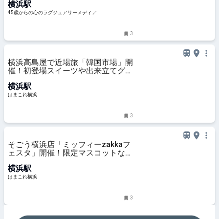
横浜駅
45歳からの心のラグジュアリーメディア
3
横浜高島屋で近場旅「韓国市場」開
催！初登場スイーツや出来立てグル
メ、コスメまで約30ブランド集結 |
横浜駅
はまこれ横浜
はまこれ横浜
3
そごう横浜店「ミッフィーzakkaフ
ェスタ」開催！限定マスコットなど
約1000点のグッズやフォトスポッ
横浜駅
トも | はまこれ横浜
はまこれ横浜
3