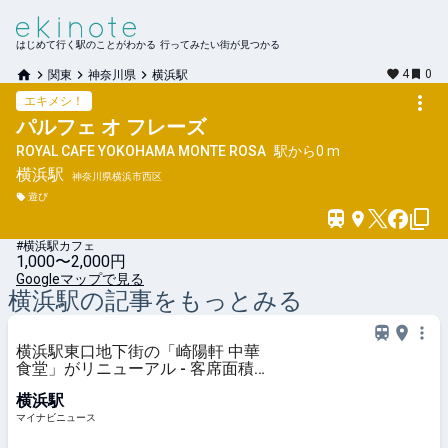
はじめて行く駅のことがわかる 行ってみたい街が見つかる
4
0
関東
神奈川県
横浜駅
エキメシ！
パルフェ オ フレーズ
ROYAL CAFE YOKOHAMA MONTE ROSA
駅から
0 m
横浜
駅
神奈川県横浜市西区
遊び
#横浜駅カフェ
1,000〜2,000円
Googleマップで見る
横浜
駅の記事をもっとみる
横浜駅東口地下街の「崎陽軒 中華
食堂」がリニューアル - 客席面積を
拡張、新メニュー「シウマイ大満足
横浜駅
定食」も
マイナビニュース