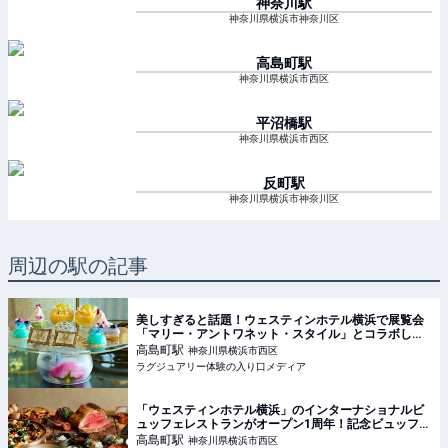
神奈川
駅
神奈川県横浜市神奈川区
高島町
駅
神奈川県横浜市西区
平沼橋
駅
神奈川県横浜市西区
反町
駅
神奈川県横浜市神奈川区
周辺の駅の記事
美しすぎると話題！ウェスティンホテル横浜で展覧会
「マリー・アントワネット・スタイル」とコラボした
アフタヌーンティーが開催中【実食レポート】
高島町
駅
神奈川県横浜市西区
ラグジュアリー体験の入り口メディア
「ウェスティンホテル横浜」のインターナショナルビ
ュッフェレストランがオープン1周年！記念ビュッフェ
を堪能
高島町
駅
神奈川県横浜市西区