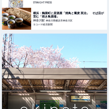
STRAIGHT PRESS
横浜・鶴屋町に居酒屋「焼鳥と蕎麦 英治」 そば店が
営む「焼き鳥酒場」
神奈川
駅
神奈川県横浜市神奈川区
ヨコハマ経済新聞