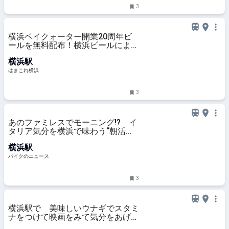
3
横浜ベイクォーター開業20周年ビ
ールを無料配布！横浜ビールによる
限定醸造、館内一部店舗で樽生も |
横浜駅
はまこれ横浜
はまこれ横浜
3
あのファミレスでモーニング!? イ
タリア気分を横浜で味わう“朝活ラ
イド” デイドリップ通信Vol.56
横浜駅
バイクのニュース
3
横浜駅で 美味しいウナギでスタミ
ナをつけて映画をみて気分をあげ
て！暑気払いな一日