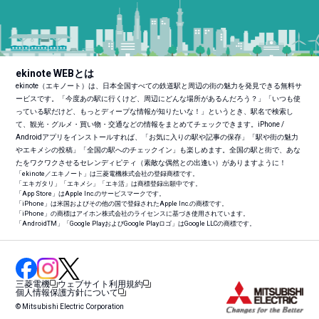
ekinote WEBとは
ekinote（エキノート）は、日本全国すべての鉄道駅と周辺の街の魅力を発見できる無料サ
ービスです。「今度あの駅に行くけど、周辺にどんな場所があるんだろう？」「いつも使
っている駅だけど、もっとディープな情報が知りたいな！」というとき、駅名で検索し
て、観光・グルメ・買い物・交通などの情報をまとめてチェックできます。iPhone /
Androidアプリをインストールすれば、「お気に入りの駅や記事の保存」「駅や街の魅力
やエキメシの投稿」「全国の駅へのチェックイン」も楽しめます。全国の駅と街で、あな
たをワクワクさせるセレンディピティ（素敵な偶然との出逢い）がありますように！
「ekinote／エキノート」は三菱電機株式会社の登録商標です。
「エキガタリ」「エキメシ」「エキ活」は商標登録出願中です。
「App Store」はApple Inc.のサービスマークです。
「iPhone」は米国およびその他の国で登録されたApple Inc.の商標です。
「iPhone」の商標はアイホン株式会社のライセンスに基づき使用されています。
「Android
TM
」「Google PlayおよびGoogle Playロゴ」はGoogle LLCの商標です。
三菱電機
ウェブサイト利用規約
個人情報保護方針について
© Mitsubishi Electric Corporation