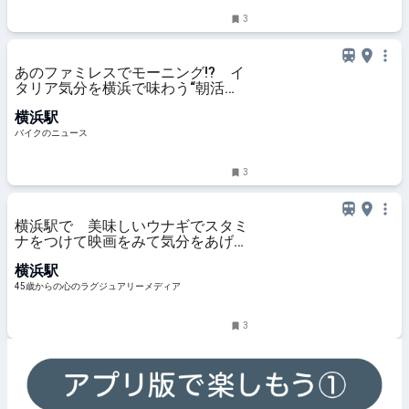
3
あのファミレスでモーニング!? イ
タリア気分を横浜で味わう“朝活ラ
イド” デイドリップ通信Vol.56
横浜駅
バイクのニュース
3
横浜駅で 美味しいウナギでスタミ
ナをつけて映画をみて気分をあげ
て！暑気払いな一日
横浜駅
45歳からの心のラグジュアリーメディア
3