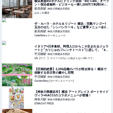
横浜東急REIホテルにドリンク自由「REI Café」オープ
ン！宿泊者無料・ビジターも一律1,200円で利用OK |
はまこれ横浜
新高島
駅
神奈川県横浜市西区
はまこれ横浜
ザ・カハラ・ホテル＆リゾート 横浜：完熟マンゴー1
玉分のせた「シンパンケーキ」など夏季メニュー全2
種、6月1日より4ヵ月展開
新高島
駅
神奈川県横浜市西区
CakeNews-ケーキニュース-
イタリア×日本食材。料理人だからこそ生まれるジェラ
ートと“カリじゅわフレンチトースト”に恋して。「è
più（エピュウ）」（横浜） - ufu. [ウフ。]
平沼橋
駅
神奈川県横浜市西区
ufu. [ウフ。] - スイーツがないと始まらないufu.ウフ。
【圧倒的絶景】2,200品種のバラが咲き誇る！ 横浜で
体験する非日常の癒やし空間
平沼橋
駅
神奈川県横浜市西区
GardenStory (ガーデンストーリー)
【神奈川県横浜市】横浜 アートグレイス ポートサイド
ヴィラ×HACCIのコラボメニューが登場！
神奈川
駅
神奈川県横浜市神奈川区
STRAIGHT PRESS