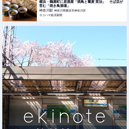
横浜・鶴屋町に居酒屋「焼鳥と蕎麦 英治」 そば店が
営む「焼き鳥酒場」
神奈川
駅
神奈川県横浜市神奈川区
ヨコハマ経済新聞