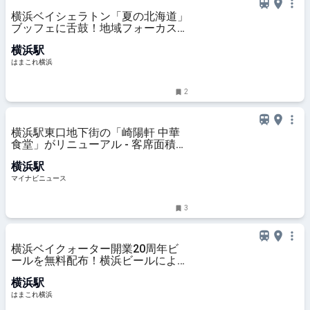
横浜ベイシェラトン「夏の北海道」
ブッフェに舌鼓！地域フォーカスで
食を深掘り・名物多く興奮の無限ル
横浜駅
ープ | はまこれ横浜
はまこれ横浜
2
横浜駅東口地下街の「崎陽軒 中華
食堂」がリニューアル - 客席面積を
拡張、新メニュー「シウマイ大満足
横浜駅
定食」も
マイナビニュース
3
横浜ベイクォーター開業20周年ビ
ールを無料配布！横浜ビールによる
限定醸造、館内一部店舗で樽生も |
横浜駅
はまこれ横浜
はまこれ横浜