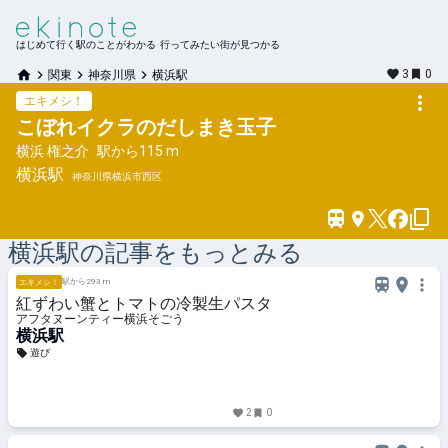
はじめて行く駅のことがわかる 行ってみたい街が見つかる
3
0
関東
神奈川県
横浜駅
エキメシ！
こぼれイクラのだしまき玉子
横浜 権之介
駅から
115 m
横浜
駅
神奈川県横浜市西区
横浜
駅の記事をもっとみる
駅から293 m
エキメシ！
紅ずわい蟹とトマトの冷製生パスタ
アフタヌーンティー横浜そごう
横浜駅
遊び
2
0