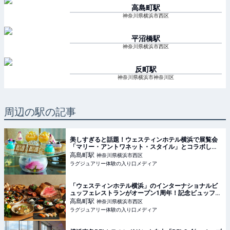
高島町
駅
神奈川県横浜市西区
平沼橋
駅
神奈川県横浜市西区
反町
駅
神奈川県横浜市神奈川区
周辺の駅の記事
美しすぎると話題！ウェスティンホテル横浜で展覧会
「マリー・アントワネット・スタイル」とコラボした
アフタヌーンティーが開催中【実食レポート】
高島町
駅
神奈川県横浜市西区
ラグジュアリー体験の入り口メディア
「ウェスティンホテル横浜」のインターナショナルビ
ュッフェレストランがオープン1周年！記念ビュッフェ
を堪能
高島町
駅
神奈川県横浜市西区
ラグジュアリー体験の入り口メディア