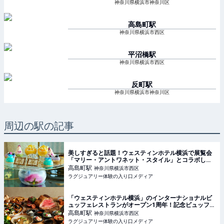
神奈川県横浜市神奈川区
高島町
駅
神奈川県横浜市西区
平沼橋
駅
神奈川県横浜市西区
反町
駅
神奈川県横浜市神奈川区
周辺の駅の記事
美しすぎると話題！ウェスティンホテル横浜で展覧会
「マリー・アントワネット・スタイル」とコラボした
アフタヌーンティーが開催中【実食レポート】
高島町
駅
神奈川県横浜市西区
ラグジュアリー体験の入り口メディア
「ウェスティンホテル横浜」のインターナショナルビ
ュッフェレストランがオープン1周年！記念ビュッフェ
を堪能
高島町
駅
神奈川県横浜市西区
ラグジュアリー体験の入り口メディア