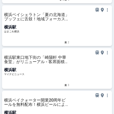
横浜ベイシェラトン「夏の北海道」
ブッフェに舌鼓！地域フォーカスで
食を深掘り・名物多く興奮の無限ル
横浜駅
ープ | はまこれ横浜
はまこれ横浜
2
横浜駅東口地下街の「崎陽軒 中華
食堂」がリニューアル - 客席面積を
拡張、新メニュー「シウマイ大満足
横浜駅
定食」も
マイナビニュース
3
横浜ベイクォーター開業20周年ビ
ールを無料配布！横浜ビールによる
限定醸造、館内一部店舗で樽生も |
横浜駅
はまこれ横浜