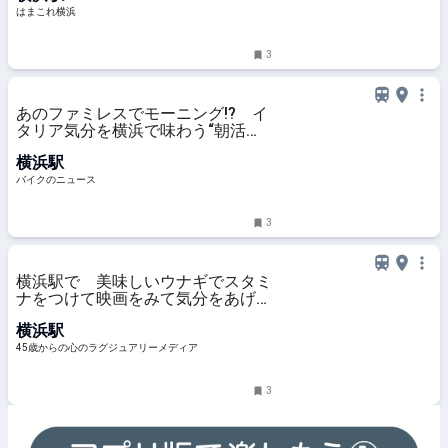
はまこれ横浜
3
あのファミレスでモーニング!? イ
タリア気分を横浜で味わう“朝活ラ
イド” デイドリップ通信Vol.56
横浜駅
バイクのニュース
3
横浜駅で 美味しいウナギでスタミ
ナをつけて映画をみて気分をあげ
て！暑気払いな一日
横浜駅
45歳からの心のラグジュアリーメディア
3