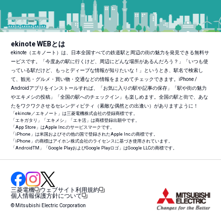
ekinote WEBとは
ekinote（エキノート）は、日本全国すべての鉄道駅と周辺の街の魅力を発見できる無料サ
ービスです。「今度あの駅に行くけど、周辺にどんな場所があるんだろう？」「いつも使
っている駅だけど、もっとディープな情報が知りたいな！」というとき、駅名で検索し
て、観光・グルメ・買い物・交通などの情報をまとめてチェックできます。iPhone /
Androidアプリをインストールすれば、「お気に入りの駅や記事の保存」「駅や街の魅力
やエキメシの投稿」「全国の駅へのチェックイン」も楽しめます。全国の駅と街で、あな
たをワクワクさせるセレンディピティ（素敵な偶然との出逢い）がありますように！
「ekinote／エキノート」は三菱電機株式会社の登録商標です。
「エキガタリ」「エキメシ」「エキ活」は商標登録出願中です。
「App Store」はApple Inc.のサービスマークです。
「iPhone」は米国およびその他の国で登録されたApple Inc.の商標です。
「iPhone」の商標はアイホン株式会社のライセンスに基づき使用されています。
「Android
TM
」「Google PlayおよびGoogle Playロゴ」はGoogle LLCの商標です。
三菱電機
ウェブサイト利用規約
個人情報保護方針について
© Mitsubishi Electric Corporation