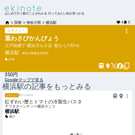
はじめて行く駅のことがわかる 行ってみたい街が見つかる
4
0
関東
神奈川県
横浜駅
エキメシ！
葉わさびかんぴょう
江戸前横丁 横浜ポルタ店
駅から
133 m
横浜
駅
神奈川県横浜市西区
出張
350円
Googleマップで見る
横浜
駅の記事をもっとみる
駅から293 m
エキメシ！
紅ずわい蟹とトマトの冷製生パスタ
アフタヌーンティー横浜そごう
横浜駅
遊び
2
0