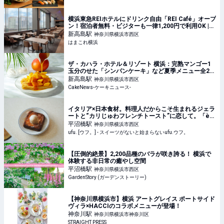
横浜東急REIホテルにドリンク自由「REI Café」オープ
ン！宿泊者無料・ビジターも一律1,200円で利用OK |
はまこれ横浜
新高島
駅
神奈川県横浜市西区
はまこれ横浜
ザ・カハラ・ホテル＆リゾート 横浜：完熟マンゴー1
玉分のせた「シンパンケーキ」など夏季メニュー全2
種、6月1日より4ヵ月展開
新高島
駅
神奈川県横浜市西区
CakeNews-ケーキニュース-
イタリア×日本食材。料理人だからこそ生まれるジェラ
ートと“カリじゅわフレンチトースト”に恋して。「è
più（エピュウ）」（横浜） - ufu. [ウフ。]
平沼橋
駅
神奈川県横浜市西区
ufu. [ウフ。] - スイーツがないと始まらないufu.ウフ。
【圧倒的絶景】2,200品種のバラが咲き誇る！ 横浜で
体験する非日常の癒やし空間
平沼橋
駅
神奈川県横浜市西区
GardenStory (ガーデンストーリー)
【神奈川県横浜市】横浜 アートグレイス ポートサイド
ヴィラ×HACCIのコラボメニューが登場！
神奈川
駅
神奈川県横浜市神奈川区
STRAIGHT PRESS