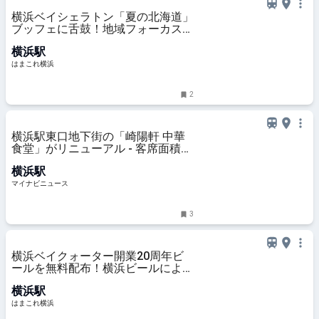
横浜ベイシェラトン「夏の北海道」
ブッフェに舌鼓！地域フォーカスで
食を深掘り・名物多く興奮の無限ル
横浜駅
ープ | はまこれ横浜
はまこれ横浜
2
横浜駅東口地下街の「崎陽軒 中華
食堂」がリニューアル - 客席面積を
拡張、新メニュー「シウマイ大満足
横浜駅
定食」も
マイナビニュース
3
横浜ベイクォーター開業20周年ビ
ールを無料配布！横浜ビールによる
限定醸造、館内一部店舗で樽生も |
横浜駅
はまこれ横浜
はまこれ横浜