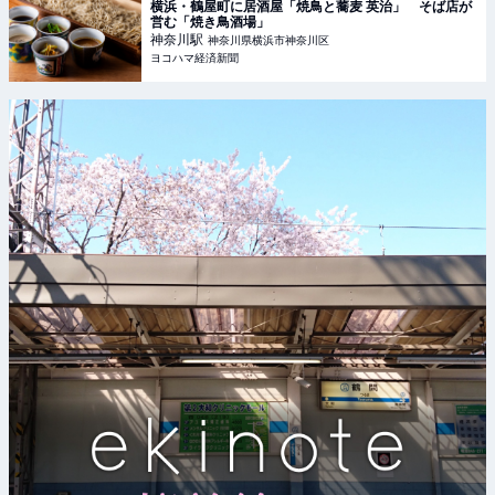
横浜・鶴屋町に居酒屋「焼鳥と蕎麦 英治」 そば店が
営む「焼き鳥酒場」
神奈川
駅
神奈川県横浜市神奈川区
ヨコハマ経済新聞