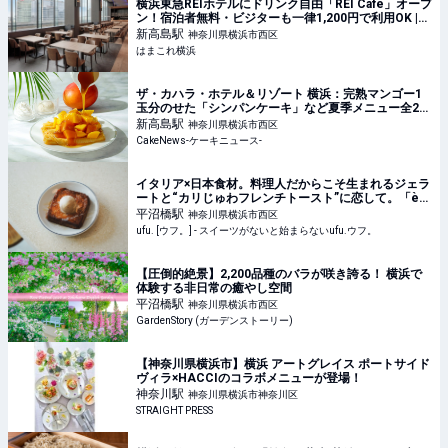
横浜東急REIホテルにドリンク自由「REI Café」オープ
ン！宿泊者無料・ビジターも一律1,200円で利用OK |
はまこれ横浜
新高島
駅
神奈川県横浜市西区
はまこれ横浜
ザ・カハラ・ホテル＆リゾート 横浜：完熟マンゴー1
玉分のせた「シンパンケーキ」など夏季メニュー全2
種、6月1日より4ヵ月展開
新高島
駅
神奈川県横浜市西区
CakeNews-ケーキニュース-
イタリア×日本食材。料理人だからこそ生まれるジェラ
ートと“カリじゅわフレンチトースト”に恋して。「è
più（エピュウ）」（横浜） - ufu. [ウフ。]
平沼橋
駅
神奈川県横浜市西区
ufu. [ウフ。] - スイーツがないと始まらないufu.ウフ。
【圧倒的絶景】2,200品種のバラが咲き誇る！ 横浜で
体験する非日常の癒やし空間
平沼橋
駅
神奈川県横浜市西区
GardenStory (ガーデンストーリー)
【神奈川県横浜市】横浜 アートグレイス ポートサイド
ヴィラ×HACCIのコラボメニューが登場！
神奈川
駅
神奈川県横浜市神奈川区
STRAIGHT PRESS