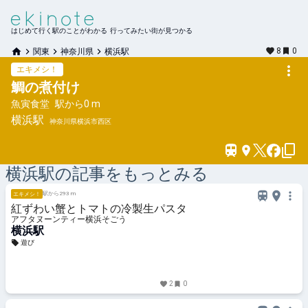
はじめて行く駅のことがわかる 行ってみたい街が見つかる
8
0
関東
神奈川県
横浜駅
エキメシ！
鯛の煮付け
魚寅食堂
駅から
0 m
横浜
駅
神奈川県横浜市西区
横浜
駅の記事をもっとみる
駅から293 m
エキメシ！
紅ずわい蟹とトマトの冷製生パスタ
アフタヌーンティー横浜そごう
横浜駅
遊び
2
0