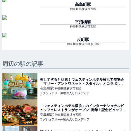
高島町
駅
神奈川県横浜市西区
平沼橋
駅
神奈川県横浜市西区
反町
駅
神奈川県横浜市神奈川区
周辺の駅の記事
美しすぎると話題！ウェスティンホテル横浜で展覧会
「マリー・アントワネット・スタイル」とコラボした
アフタヌーンティーが開催中【実食レポート】
高島町
駅
神奈川県横浜市西区
ラグジュアリー体験の入り口メディア
「ウェスティンホテル横浜」のインターナショナルビ
ュッフェレストランがオープン1周年！記念ビュッフェ
を堪能
高島町
駅
神奈川県横浜市西区
ラグジュアリー体験の入り口メディア