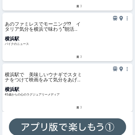
3
あのファミレスでモーニング!? イ
タリア気分を横浜で味わう“朝活ラ
イド” デイドリップ通信Vol.56
横浜駅
バイクのニュース
3
横浜駅で 美味しいウナギでスタミ
ナをつけて映画をみて気分をあげ
て！暑気払いな一日
横浜駅
45歳からの心のラグジュアリーメディア
3