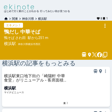
はじめて行く駅のことがわかる 行ってみたい街が見つかる
8
1
関東
神奈川県
横浜駅
エキメシ！
鴨だし 中華そば
鴨そば さわ田
駅から
251 m
横浜
駅
神奈川県横浜市西区
横浜
駅の記事をもっとみる
横浜駅東口地下街の「崎陽軒 中華
食堂」がリニューアル - 客席面積を
拡張、新メニュー「シウマイ大満足
横浜駅
定食」も
マイナビニュース
3