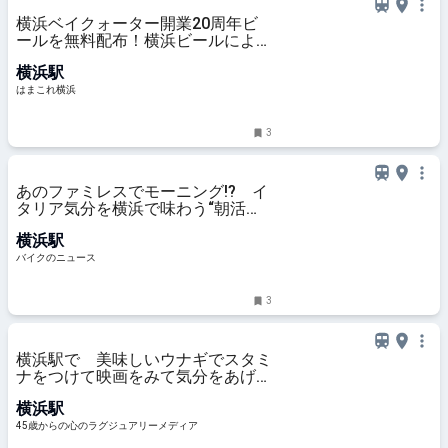
横浜ベイクォーター開業20周年ビ
ールを無料配布！横浜ビールによる
限定醸造、館内一部店舗で樽生も |
横浜駅
はまこれ横浜
はまこれ横浜
3
あのファミレスでモーニング!? イ
タリア気分を横浜で味わう“朝活ラ
イド” デイドリップ通信Vol.56
横浜駅
バイクのニュース
3
横浜駅で 美味しいウナギでスタミ
ナをつけて映画をみて気分をあげ
て！暑気払いな一日
横浜駅
45歳からの心のラグジュアリーメディア