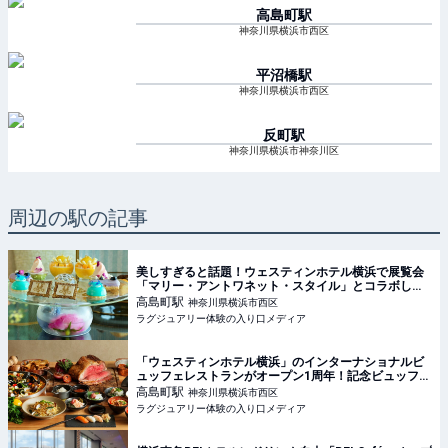
高島町
駅
神奈川県横浜市西区
平沼橋
駅
神奈川県横浜市西区
反町
駅
神奈川県横浜市神奈川区
周辺の駅の記事
美しすぎると話題！ウェスティンホテル横浜で展覧会
「マリー・アントワネット・スタイル」とコラボした
アフタヌーンティーが開催中【実食レポート】
高島町
駅
神奈川県横浜市西区
ラグジュアリー体験の入り口メディア
「ウェスティンホテル横浜」のインターナショナルビ
ュッフェレストランがオープン1周年！記念ビュッフェ
を堪能
高島町
駅
神奈川県横浜市西区
ラグジュアリー体験の入り口メディア