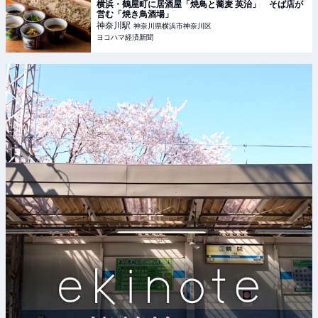
横浜・鶴屋町に居酒屋「焼鳥と蕎麦 英治」 そば店が
営む「焼き鳥酒場」
神奈川
駅
神奈川県横浜市神奈川区
ヨコハマ経済新聞