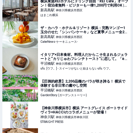
横浜東急REIホテルにドリンク自由「REI Café」オープ
ン！宿泊者無料・ビジターも一律1,200円で利用OK |
はまこれ横浜
新高島
駅
神奈川県横浜市西区
はまこれ横浜
ザ・カハラ・ホテル＆リゾート 横浜：完熟マンゴー1
玉分のせた「シンパンケーキ」など夏季メニュー全2
種、6月1日より4ヵ月展開
新高島
駅
神奈川県横浜市西区
CakeNews-ケーキニュース-
イタリア×日本食材。料理人だからこそ生まれるジェラ
ートと“カリじゅわフレンチトースト”に恋して。「è
più（エピュウ）」（横浜） - ufu. [ウフ。]
平沼橋
駅
神奈川県横浜市西区
ufu. [ウフ。] - スイーツがないと始まらないufu.ウフ。
【圧倒的絶景】2,200品種のバラが咲き誇る！ 横浜で
体験する非日常の癒やし空間
平沼橋
駅
神奈川県横浜市西区
GardenStory (ガーデンストーリー)
【神奈川県横浜市】横浜 アートグレイス ポートサイド
ヴィラ×HACCIのコラボメニューが登場！
神奈川
駅
神奈川県横浜市神奈川区
STRAIGHT PRESS