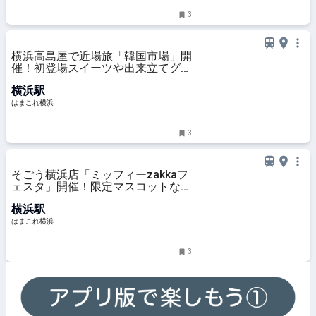
3
横浜高島屋で近場旅「韓国市場」開
催！初登場スイーツや出来立てグル
メ、コスメまで約30ブランド集結 |
横浜駅
はまこれ横浜
はまこれ横浜
3
そごう横浜店「ミッフィーzakkaフ
ェスタ」開催！限定マスコットなど
約1000点のグッズやフォトスポッ
横浜駅
トも | はまこれ横浜
はまこれ横浜
3