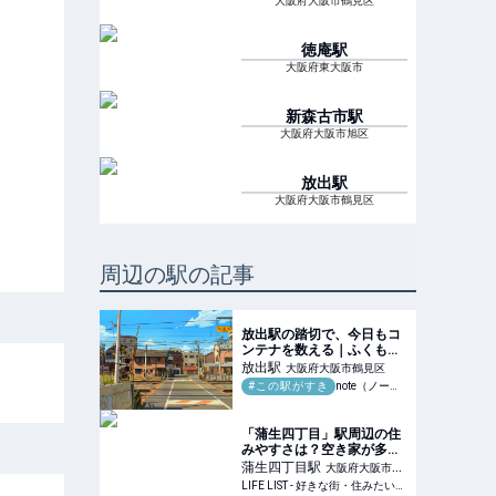
大阪府大阪市鶴見区
徳庵
駅
大阪府東大阪市
新森古市
駅
大阪府大阪市旭区
放出
駅
大阪府大阪市鶴見区
周辺の駅の記事
放出駅の踏切で、今日もコ
ンテナを数える｜ふくもと
まさはる
放出
駅
大阪府大阪市鶴見区
#この駅がすき
note（ノート）
「蒲生四丁目」駅周辺の住
みやすさは？空き家が多か
った下町に芽生える新しい
蒲生四丁目
駅
大阪府大阪市城
暮らしの形 - LIFE LIST - 好
LIFE LIST - 好きな街・住みたい街・私の街
東区