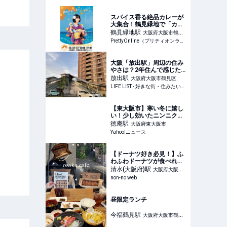
きな街・住みたい街・私の
街
スパイス香る絶品カレーが
大集合！鶴見緑地で「カレ
ー万博」開催 |
鶴見緑地
駅
大阪府大阪市鶴見
PrettyOnline
PrettyOnline（プリティオンライン）
区
大阪「放出駅」周辺の住み
やさは？2年住んで感じた
魅力を紹介 - LIFE LIST - 好
放出
駅
大阪府大阪市鶴見区
きな街・住みたい街・私の
LIFE LIST - 好きな街・住みたい街・私の街
街
【東大阪市】寒い冬に嬉し
い！少し効いたニンニクの
風味があたたかさを感じま
徳庵
駅
大阪府東大阪市
す。（岡田智則） - エキス
Yahoo!ニュース
パート - Yahoo!ニュース
【ドーナツ好き必見！】ふ
わふわドーナツが食べれる
大阪・「Bird COFFEE」紹
清水(大阪府)
駅
大阪府大阪市
介 | No.254 mio | 大学生エ
non-no web
旭区
ディターズ | non-no web
昼限定ランチ
今福鶴見
駅
大阪府大阪市鶴見
区