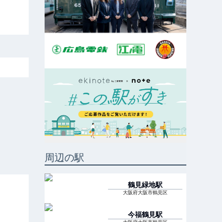
周辺の駅
鶴見緑地
駅
大阪府大阪市鶴見区
今福鶴見
駅