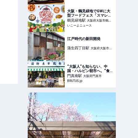
大阪・鶴見緑地でGWに大
型フードフェス「スマレジ
presents はらぺこサーカ
鶴見緑地
駅
大阪府大阪市鶴見
ス」開催
いこーよニュース
区
江戸時代の新田開発
蒲生四丁目
駅
大阪府大阪市城
東区
“大阪人”も知らない、中
国・ハルビン朝市へ。“食べ
に行ける外国”のある町：大
門真南
駅
大阪府門真市
東市 | ブルータス|
BRUTUS.jp
BRUTUS.jp