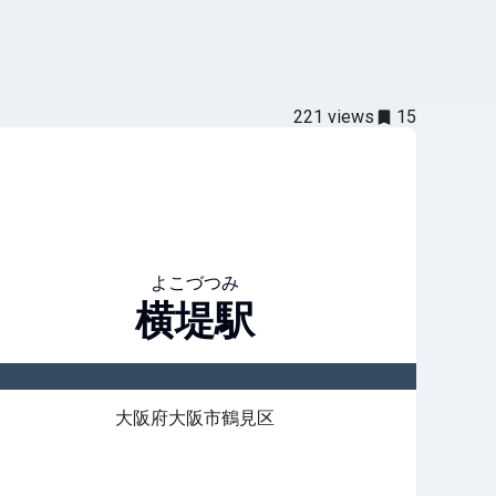
221
views
15
よこづつみ
横堤
駅
大阪府大阪市鶴見区