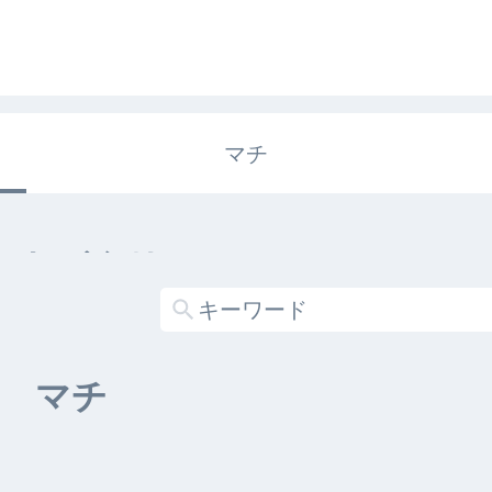
マチ
エキガタリ
する記事がありません
マチ