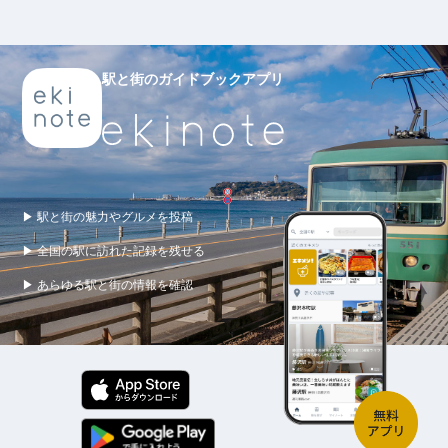
駅と街のガイドブックアプリ
▶ 駅と街の魅力やグルメを投稿
▶ 全国の駅に訪れた記録を残せる
▶ あらゆる駅と街の情報を確認