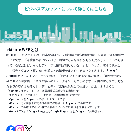
ビジネスアカウントについて詳しくはこちら
ekinote WEBとは
ekinote（エキノート）は、日本全国すべての鉄道駅と周辺の街の魅力を発見できる無料サ
ービスです。「今度あの駅に行くけど、周辺にどんな場所があるんだろう？」「いつも使
っている駅だけど、もっとディープな情報が知りたいな！」というとき、駅名で検索し
て、観光・グルメ・買い物・交通などの情報をまとめてチェックできます。iPhone /
Androidアプリをインストールすれば、「お気に入りの駅や記事の保存」「駅や街の魅力
やエキメシの投稿」「全国の駅へのチェックイン」も楽しめます。全国の駅と街で、あな
たをワクワクさせるセレンディピティ（素敵な偶然との出逢い）がありますように！
「ekinote／エキノート」は三菱電機株式会社の登録商標です。
「エキガタリ」「エキメシ」「エキ活」は商標登録出願中です。
「App Store」はApple Inc.のサービスマークです。
「iPhone」は米国およびその他の国で登録されたApple Inc.の商標です。
「iPhone」の商標はアイホン株式会社のライセンスに基づき使用されています。
「Android
TM
」「Google PlayおよびGoogle Playロゴ」はGoogle LLCの商標です。