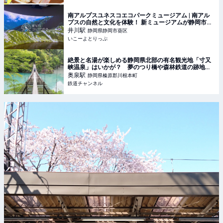
南アルプスユネスコエコパークミュージアム | 南アル
プスの自然と文化を体験！ 新ミュージアムが静岡市井
川に誕生 | 静岡県静岡市 | いこーよとりっぷ
井川
駅
静岡県静岡市葵区
いこーよとりっぷ
絶景と名湯が楽しめる静岡県北部の有名観光地「寸又
峡温泉」はいかが？ 夢のつり橋や森林鉄道の跡地を
巡る旅 | コラム | 鉄道チャンネル
奥泉
駅
静岡県榛原郡川根本町
鉄道チャンネル