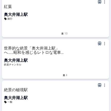
紅葉
奥大井湖上駅
旅行
10
世界的な絶景「奥大井湖上駅」
へ……昭和を感じるレトロな電車
旅 大井川鐵道が夏休みツアーを企
奥大井湖上駅
画 | 鉄道ニュース | 鉄道チャンネル
鉄道チャンネル
4
絶景の秘境駅
奥大井湖上駅
一般