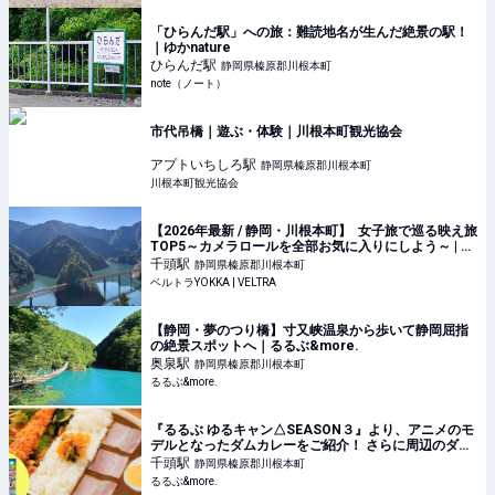
「ひらんだ駅」への旅：難読地名が生んだ絶景の駅！
｜ゆかnature
ひらんだ
駅
静岡県榛原郡川根本町
note（ノート）
市代吊橋｜遊ぶ・体験｜川根本町観光協会
アプトいちしろ
駅
静岡県榛原郡川根本町
川根本町観光協会
【2026年最新 / 静岡・川根本町】 女子旅で巡る映え旅
TOP5～カメラロールを全部お気に入りにしよう～ | 海
外旅行、日本国内旅行のおすすめ情報 | ベルトラ
千頭
駅
静岡県榛原郡川根本町
YOKKA | VELTRA
ベルトラYOKKA | VELTRA
【静岡・夢のつり橋】寸又峡温泉から歩いて静岡屈指
の絶景スポットへ｜るるぶ&more.
奥泉
駅
静岡県榛原郡川根本町
るるぶ&more.
『るるぶ ゆるキャン△SEASON３』より、アニメのモ
デルとなったダムカレーをご紹介！ さらに周辺のダム
カレーも！｜るるぶ&more.
千頭
駅
静岡県榛原郡川根本町
るるぶ&more.