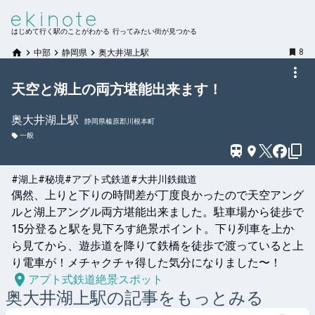
はじめて行く駅のことがわかる 行ってみたい街が見つかる
8
中部
静岡県
奥大井湖上駅
天空と湖上の両方堪能出来ます！
奥大井湖上
駅
静岡県榛原郡川根本町
一般
#湖上
#秘境
#アプト式鉄道
#大井川鉄鐵道
偶然、上りと下りの時間差が丁度良かったので天空アング
ルと湖上アングル両方堪能出来ました。駐車場から徒歩で
15分登ると駅を見下ろす絶景ポイント。下り列車を上か
ら見てから、遊歩道を降りて鉄橋を徒歩で渡っていると上
り電車が！メチャクチャ得した気分になりました〜！
アプト式鉄道絶景スポット
奥大井湖上
駅の記事をもっとみる