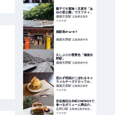
親子で大冒険！庄原市「あ
ゆの里公園」でラフティン
グ体験をしてきました！
備後庄原
駅
広島県庄原市
ペコマガ
猫駅長ฅ•ω•ฅ？
備後矢野
駅
広島県府中市
久しぶりの雪景色「備後矢
野駅」
備後矢野
駅
広島県府中市
思わず笑顔がこぼれるキャ
ラメルチーズクロッフルに
出会ったよ…♡
備後庄原
駅
広島県庄原市
ペコマガ
安佐南区白木町のWINGSで
食べるボリューム満点のホ
ットサンド
志和口
駅
広島県広島市安佐北
ペコマガ
区