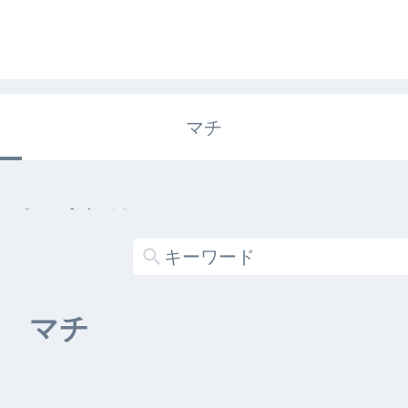
マチ
エキガタリ
する記事がありません
マチ