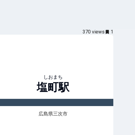
370
views
1
しおまち
塩町
駅
広島県三次市