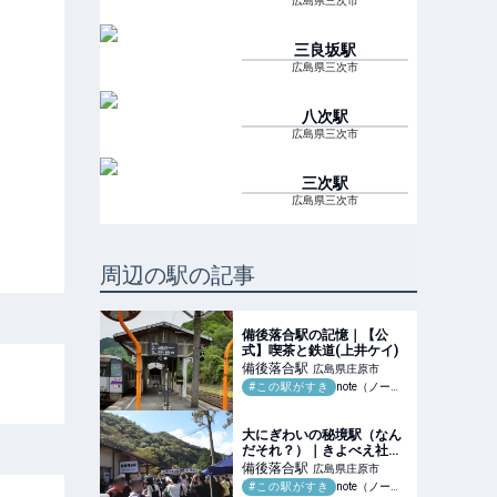
広島県三次市
三良坂
駅
広島県三次市
八次
駅
広島県三次市
三次
駅
広島県三次市
周辺の駅の記事
備後落合駅の記憶｜【公
式】喫茶と鉄道(上井ケイ)
備後落合
駅
広島県庄原市
#この駅がすき
note（ノート）
大にぎわいの秘境駅（なん
だそれ？）｜きよべえ社会
科の窓(佐藤清崇)
備後落合
駅
広島県庄原市
#この駅がすき
note（ノート）