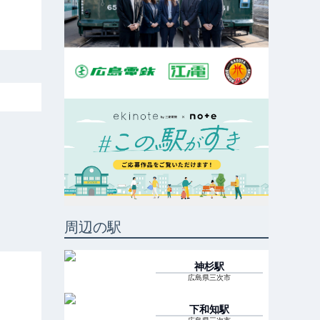
周辺の駅
神杉
駅
広島県三次市
下和知
駅