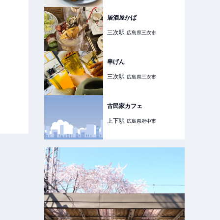
居酒屋かば
三次
駅
広島県三次市
串げん
三次
駅
広島県三次市
古民家カフェ
上下
駅
広島県府中市