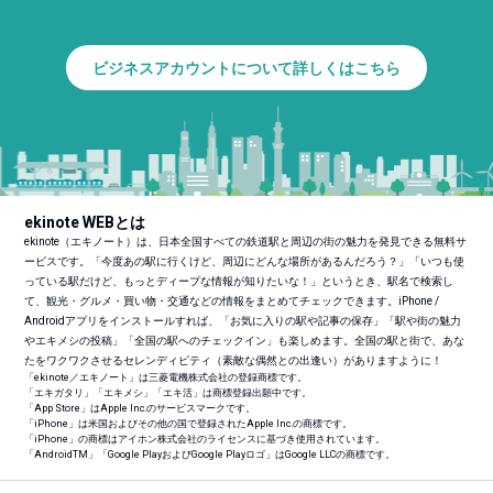
ビジネスアカウントについて詳しくはこちら
ekinote WEBとは
ekinote（エキノート）は、日本全国すべての鉄道駅と周辺の街の魅力を発見できる無料サ
ービスです。「今度あの駅に行くけど、周辺にどんな場所があるんだろう？」「いつも使
っている駅だけど、もっとディープな情報が知りたいな！」というとき、駅名で検索し
て、観光・グルメ・買い物・交通などの情報をまとめてチェックできます。iPhone /
Androidアプリをインストールすれば、「お気に入りの駅や記事の保存」「駅や街の魅力
やエキメシの投稿」「全国の駅へのチェックイン」も楽しめます。全国の駅と街で、あな
たをワクワクさせるセレンディピティ（素敵な偶然との出逢い）がありますように！
「ekinote／エキノート」は三菱電機株式会社の登録商標です。
「エキガタリ」「エキメシ」「エキ活」は商標登録出願中です。
「App Store」はApple Inc.のサービスマークです。
「iPhone」は米国およびその他の国で登録されたApple Inc.の商標です。
「iPhone」の商標はアイホン株式会社のライセンスに基づき使用されています。
「Android
TM
」「Google PlayおよびGoogle Playロゴ」はGoogle LLCの商標です。