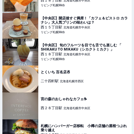
西１８丁目
駅
北海道札幌市中央区
リビング札幌Web
【中央区】開店後すぐ満席！「カフェ＆ビストロ カラ
ナシ」大人気プリンの味わいは？
西１５丁目
駅
北海道札幌市中央区
リビング札幌Web
【中央区】 旬のフルーツを目でも舌でも楽しむ 「
SHIKAKU TO MIKAKU（シカクトミカク）」
西１８丁目
駅
北海道札幌市中央区
リビング札幌Web
とくいち 百名店🍜
二十四軒
駅
北海道札幌市西区
宮の森のおしゃれなカフェ☕️
西２８丁目
駅
北海道札幌市中央区
札幌にハンバーガー店移転 小樽の店舗の屋根つぶれ
乗り越え