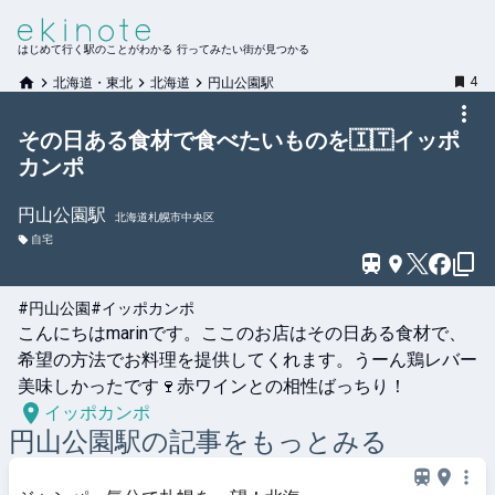
はじめて行く駅のことがわかる 行ってみたい街が見つかる
4
北海道・東北
北海道
円山公園駅
その日ある食材で食べたいものを🇮🇹イッポ
カンポ
円山公園
駅
北海道札幌市中央区
自宅
#円山公園
#イッポカンポ
こんにちはmarinです。ここのお店はその日ある食材で、
希望の方法でお料理を提供してくれます。うーん鶏レバー
美味しかったです🍷赤ワインとの相性ばっちり！
イッポカンポ
円山公園
駅の記事をもっとみる