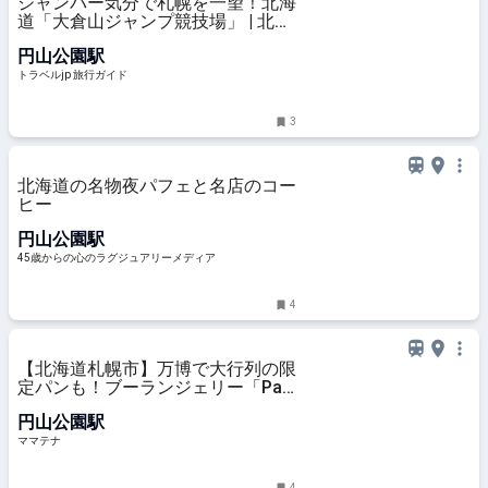
ジャンパー気分で札幌を一望！北海
道「大倉山ジャンプ競技場」 | 北海
道 | トラベルjp 旅行ガイド
円山公園駅
トラベルjp 旅行ガイド
3
北海道の名物夜パフェと名店のコー
ヒー
円山公園駅
45歳からの心のラグジュアリーメディア
4
【北海道札幌市】万博で大行列の限
定パンも！ブーランジェリー「Pain
au Traditionnel」がリニューアル |
円山公園駅
ママテナ
ママテナ
4