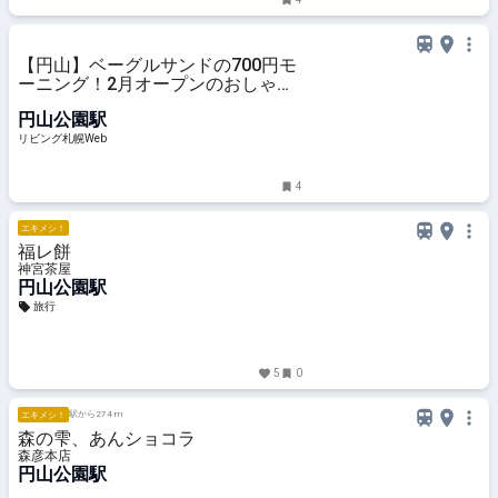
【円山】ベーグルサンドの700円モ
ーニング！2月オープンのおしゃれ
カフェ「カフネ」
円山公園駅
リビング札幌Web
4
エキメシ！
福レ餅
神宮茶屋
円山公園駅
旅行
5
0
駅から274 m
エキメシ！
森の雫、あんショコラ
森彦本店
円山公園駅