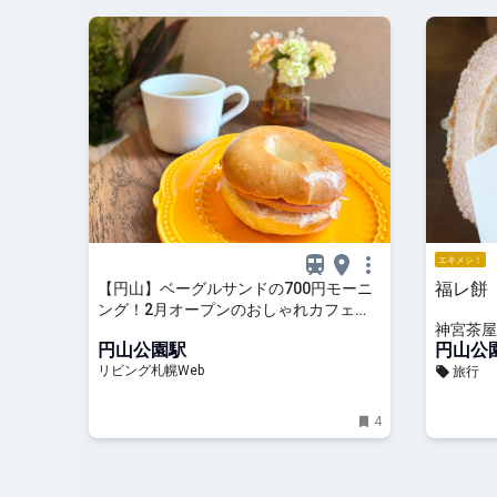
エキメシ！
福レ餅
【円山】ベーグルサンドの700円モーニ
ング！2月オープンのおしゃれカフェ
神宮茶屋
「カフネ」
円山公園駅
円山公
リビング札幌Web
旅行
4