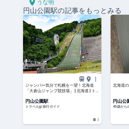
うな明
円山公園
駅の記事をもっとみる
ジャンパー気分で札幌を一望！北海道
北海道の
「大倉山ジャンプ競技場」 | 北海道 | ト
ラベルjp 旅行ガイド
円山公園駅
円山公
トラベルjp 旅行ガイド
45歳か
3