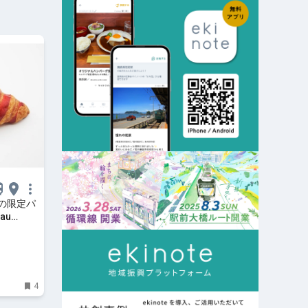
の限定パ
au
| ママテ
4