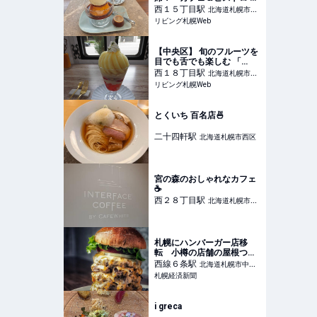
ラナシ」大人気プリンの味
西１５丁目
駅
北海道札幌市中
わいは？
リビング札幌Web
央区
【中央区】 旬のフルーツを
目でも舌でも楽しむ 「
SHIKAKU TO MIKAKU（シ
西１８丁目
駅
北海道札幌市中
カクトミカク）」
リビング札幌Web
央区
とくいち 百名店🍜
二十四軒
駅
北海道札幌市西区
宮の森のおしゃれなカフェ
☕️
西２８丁目
駅
北海道札幌市中
央区
札幌にハンバーガー店移
転 小樽の店舗の屋根つぶ
れ乗り越え
西線６条
駅
北海道札幌市中央
札幌経済新聞
区
i greca