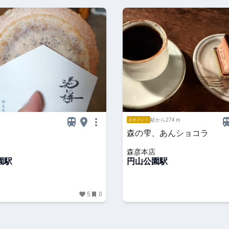
駅から274 m
エキメシ！
森の雫、あんショコラ
森彦本店
園駅
円山公園駅
5
0