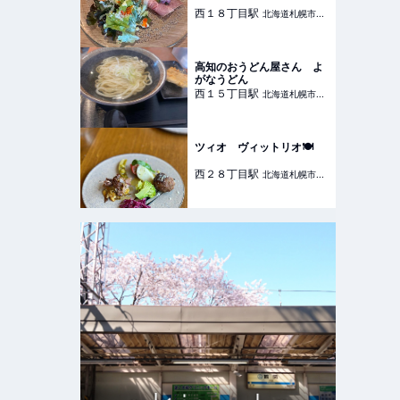
西１８丁目
駅
北海道札幌市中
央区
高知のおうどん屋さん よ
がなうどん
西１５丁目
駅
北海道札幌市中
央区
ツィオ ヴィットリオ🍽️
西２８丁目
駅
北海道札幌市中
央区