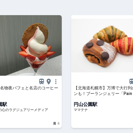
名物夜パフェと名店のコーヒー
【北海道札幌市】万博で大行列
ンも！ブーランジェリー「Pain 
Traditionnel」がリニューアル 
園駅
円山公園駅
ナ
らの心のラグジュアリーメディア
ママテナ
4