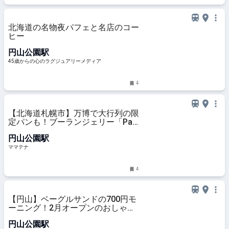
北海道の名物夜パフェと名店のコー
ヒー
円山公園駅
45歳からの心のラグジュアリーメディア
4
【北海道札幌市】万博で大行列の限
定パンも！ブーランジェリー「Pain
au Traditionnel」がリニューアル |
円山公園駅
ママテナ
ママテナ
4
【円山】ベーグルサンドの700円モ
ーニング！2月オープンのおしゃれ
カフェ「カフネ」
円山公園駅