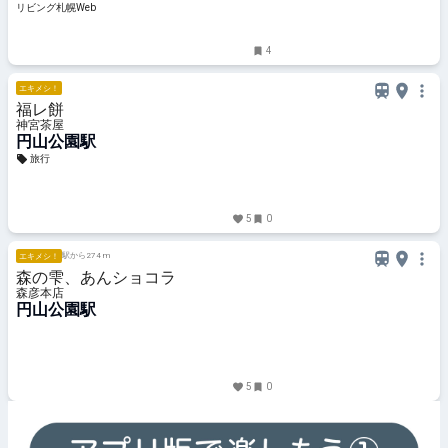
リビング札幌Web
4
エキメシ！
福レ餅
神宮茶屋
円山公園駅
旅行
5
0
駅から274 m
エキメシ！
森の雫、あんショコラ
森彦本店
円山公園駅
5
0