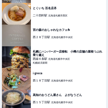
とくいち 百名店🍜
二十四軒
駅
北海道札幌市西区
宮の森のおしゃれなカフェ☕️
西２８丁目
駅
北海道札幌市中央区
札幌にハンバーガー店移転 小樽の店舗の屋根つぶれ
乗り越え
西線６条
駅
北海道札幌市中央区
札幌経済新聞
i greca
西１８丁目
駅
北海道札幌市中央区
高知のおうどん屋さん よがなうどん
西１５丁目
駅
北海道札幌市中央区