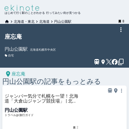
はじめて行く駅のことがわかる 行ってみたい街が見つかる
8
北海道・東北
北海道
円山公園駅
座忘庵
円山公園
駅
北海道札幌市中央区
自宅
座忘庵
円山公園
駅の記事をもっとみる
ジャンパー気分で札幌を一望！北海
道「大倉山ジャンプ競技場」 | 北海
道 | トラベルjp 旅行ガイド
円山公園駅
トラベルjp 旅行ガイド
2