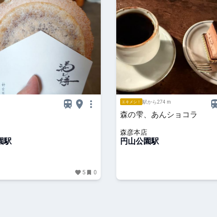
駅から274 m
エキメシ！
森の雫、あんショコラ
森彦本店
園駅
円山公園駅
5
0