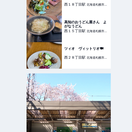
西１８丁目
駅
北海道札幌市中
央区
高知のおうどん屋さん よ
がなうどん
西１５丁目
駅
北海道札幌市中
央区
ツィオ ヴィットリオ🍽️
西２８丁目
駅
北海道札幌市中
央区