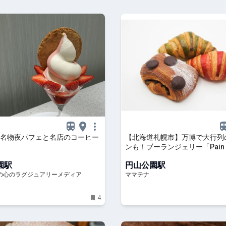
名物夜パフェと名店のコーヒー
【北海道札幌市】万博で大行列
ンも！ブーランジェリー「Pain 
Traditionnel」がリニューアル 
園駅
円山公園駅
ナ
らの心のラグジュアリーメディア
ママテナ
4