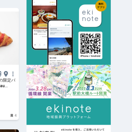
の限定パ
au
| ママテ
4