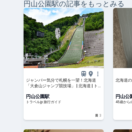
円山公園
駅の記事をもっとみる
ジャンパー気分で札幌を一望！北海道
北海道の
「大倉山ジャンプ競技場」 | 北海道 | ト
ラベルjp 旅行ガイド
円山公園駅
円山公
トラベルjp 旅行ガイド
45歳か
3