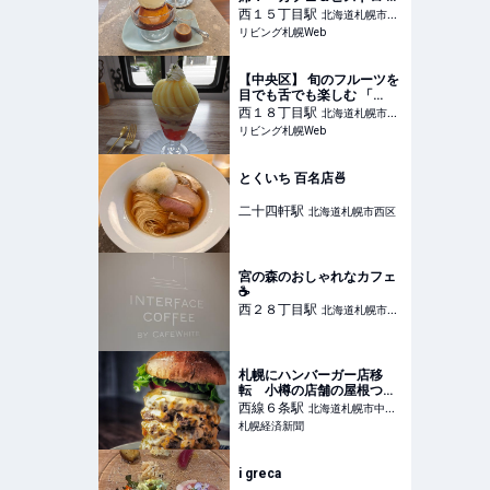
ラナシ」大人気プリンの味
西１５丁目
駅
北海道札幌市中
わいは？
リビング札幌Web
央区
【中央区】 旬のフルーツを
目でも舌でも楽しむ 「
SHIKAKU TO MIKAKU（シ
西１８丁目
駅
北海道札幌市中
カクトミカク）」
リビング札幌Web
央区
とくいち 百名店🍜
二十四軒
駅
北海道札幌市西区
宮の森のおしゃれなカフェ
☕️
西２８丁目
駅
北海道札幌市中
央区
札幌にハンバーガー店移
転 小樽の店舗の屋根つぶ
れ乗り越え
西線６条
駅
北海道札幌市中央
札幌経済新聞
区
i greca