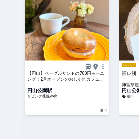
エキメシ！
福レ餅
【円山】ベーグルサンドの700円モーニ
ング！2月オープンのおしゃれカフェ
神宮茶屋
「カフネ」
円山公園駅
円山公
リビング札幌Web
旅行
4