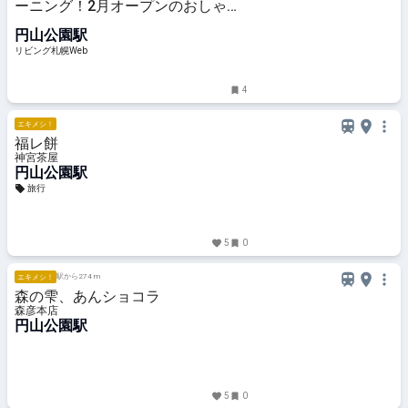
ーニング！2月オープンのおしゃれ
カフェ「カフネ」
円山公園駅
リビング札幌Web
4
エキメシ！
福レ餅
神宮茶屋
円山公園駅
旅行
5
0
駅から274 m
エキメシ！
森の雫、あんショコラ
森彦本店
円山公園駅
5
0