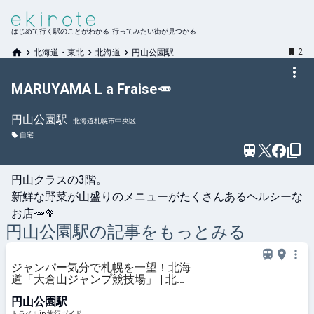
はじめて行く駅のことがわかる 行ってみたい街が見つかる
2
北海道・東北
北海道
円山公園駅
MARUYAMA L a Fraise🥕
円山公園
駅
北海道札幌市中央区
自宅
円山クラスの3階。

新鮮な野菜が山盛りのメニューがたくさんあるヘルシーな
お店🥕🥦
円山公園
駅の記事をもっとみる
ジャンパー気分で札幌を一望！北海
道「大倉山ジャンプ競技場」 | 北海
道 | トラベルjp 旅行ガイド
円山公園駅
トラベルjp 旅行ガイド