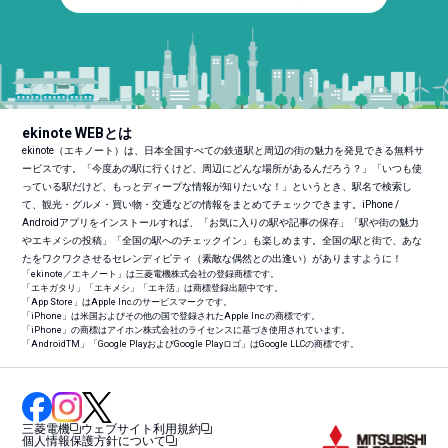
ekinote WEBとは
ekinote（エキノート）は、日本全国すべての鉄道駅と周辺の街の魅力を発見できる無料サ
ービスです。「今度あの駅に行くけど、周辺にどんな場所があるんだろう？」「いつも使
っている駅だけど、もっとディープな情報が知りたいな！」というとき、駅名で検索し
て、観光・グルメ・買い物・交通などの情報をまとめてチェックできます。iPhone /
Androidアプリをインストールすれば、「お気に入りの駅や記事の保存」「駅や街の魅力
やエキメシの投稿」「全国の駅へのチェックイン」も楽しめます。全国の駅と街で、あな
たをワクワクさせるセレンディピティ（素敵な偶然との出逢い）がありますように！
「ekinote／エキノート」は三菱電機株式会社の登録商標です。
「エキガタリ」「エキメシ」「エキ活」は商標登録出願中です。
「App Store」はApple Inc.のサービスマークです。
「iPhone」は米国およびその他の国で登録されたApple Inc.の商標です。
「iPhone」の商標はアイホン株式会社のライセンスに基づき使用されています。
「Android
TM
」「Google PlayおよびGoogle Playロゴ」はGoogle LLCの商標です。
三菱電機
ウェブサイト利用規約
個人情報保護方針について