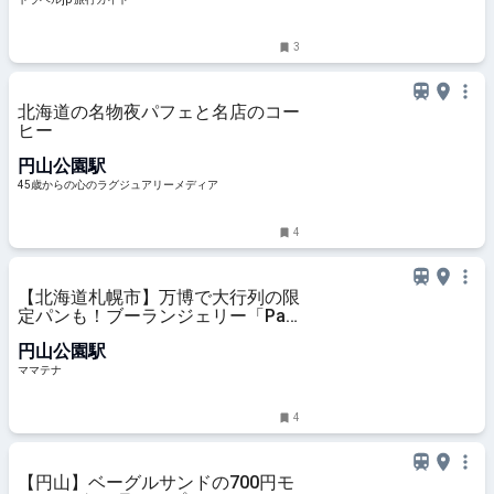
3
北海道の名物夜パフェと名店のコー
ヒー
円山公園駅
45歳からの心のラグジュアリーメディア
4
【北海道札幌市】万博で大行列の限
定パンも！ブーランジェリー「Pain
au Traditionnel」がリニューアル |
円山公園駅
ママテナ
ママテナ
4
【円山】ベーグルサンドの700円モ