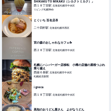
SHIKAKU TO MIKAKU（シカクトミカク）」
西１８丁目
駅
北海道札幌市中央区
リビング札幌Web
とくいち 百名店🍜
二十四軒
駅
北海道札幌市西区
宮の森のおしゃれなカフェ☕️
西２８丁目
駅
北海道札幌市中央区
札幌にハンバーガー店移転 小樽の店舗の屋根つぶれ
乗り越え
西線６条
駅
北海道札幌市中央区
札幌経済新聞
i greca
西１８丁目
駅
北海道札幌市中央区
高知のおうどん屋さん よがなうどん