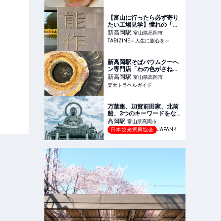
惣菜店 【楽天トラベル】
【富山に行ったら必ず寄り
たい工場見学】憧れの「能
作本社」を大満喫！ここで
新高岡
駅
富山県高岡市
TABIZINE～人生に旅心を～
新高岡駅そばバウムクーヘ
ン専門店「わの色がさね」
富山県産米粉100％、甘
新高岡
駅
富山県高岡市
麹、海洋深層水塩を使用
楽天トラベルガイド
【楽天トラベル】
万葉集、加賀前田家、北前
船、3つのキーワードをな
ぞり旅する歴史都市・高岡
高岡
駅
富山県高岡市
-【JAPAN 47 GO】
日本観光振興協会
JAPAN 47 GO