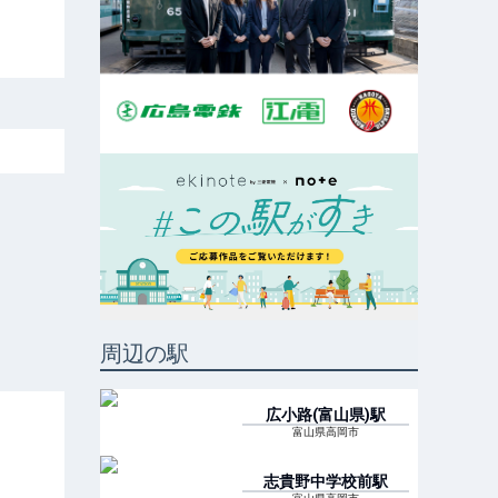
周辺の駅
広小路(富山県)
駅
富山県高岡市
志貴野中学校前
駅