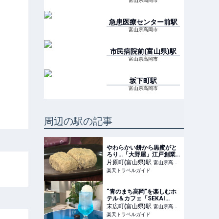
富山県高岡市
急患医療センター前
駅
富山県高岡市
市民病院前(富山県)
駅
富山県高岡市
坂下町
駅
富山県高岡市
周辺の駅の記事
やわらかい餅から黒蜜がと
ろり…「大野屋」江戸創業
の老舗和菓子店の絶品おや
片原町(富山県)
駅
富山県高岡
つ 【楽天トラベル】
楽天トラベルガイド
市
“青のまち高岡”を楽しむホ
テル＆カフェ「SEKAI
HOTEL Takaoka」日常に飛
末広町(富山県)
駅
富山県高岡
び込む出発点に 【楽天トラ
楽天トラベルガイド
市