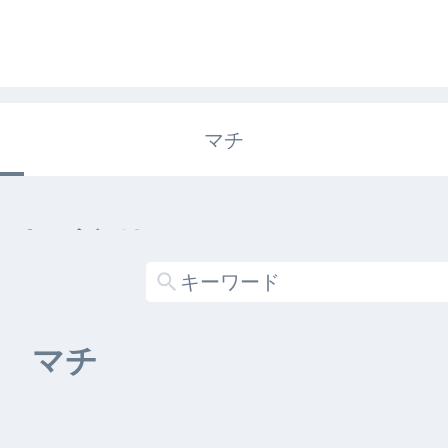
マチ
エキガタリ
する記事がありません
マチ