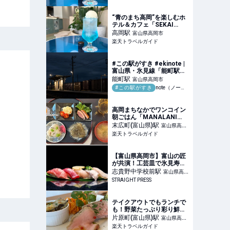
ベル】
“青のまち高岡”を楽しむホ
テル＆カフェ「SEKAI
HOTEL Takaoka」日常に飛
高岡
駅
富山県高岡市
び込む出発点に 【楽天トラ
楽天トラベルガイド
ベル】
#この駅がすき #ekinote |
富山県・氷見線「能町駅」
｜さっとん | 現役保育士 | 青
能町
駅
富山県高岡市
春写真・親子写真を撮る週
#この駅がすき
note（ノート）
末フォトグラファー |
Tokyo
高岡まちなかでワンコイン
朝ごはん「MANALANI
Cafe」富山米おにぎり2
末広町(富山県)
駅
富山県高岡
個・味噌汁・ひとくち惣菜
楽天トラベルガイド
市
2品が500円 【楽天トラベ
ル】
【富山県高岡市】富山の匠
が共演！工芸皿で氷見寿司
を味わう“こだわりの一
志貴野中学校前
駅
富山県高岡
皿”提供開始
STRAIGHT PRESS
市
テイクアウトでもランチで
も！野菜たっぷり彩り鮮や
かイタリア惣菜
片原町(富山県)
駅
富山県高岡
「contorno」高岡の手作り
楽天トラベルガイド
市