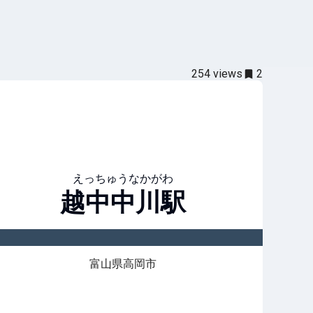
254
views
2
えっちゅうなかがわ
越中中川
駅
富山県高岡市