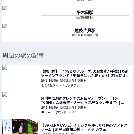
平木田
駅
新潟県胎内市
越後片貝
駅
新潟県岩船郡関川村
周辺の駅の記事
【関川村】「だるまやグループ｣の創業者が手掛ける新
ラーメンブランド『中華そばもん蛇』が7月21日にオ
ープン！道の駅関川で「中華そば｣や｢濃厚煮干しそ
越後下関
駅
新潟県岩船郡関川村
ば」を堪能しよう♪ - ガタチラ｜みんなでつくる街メ
地域情報サイト「ガタチラ」
関川村に創作フレンチのお店がオープン！「104
TOSHI」ご褒美ディナーから気軽なランチまで ｜
&Komachi
越後下関
駅
新潟県岩船郡関川村
&Komachi（アンドコマチ）
【SAKURA CAFE】イチジクを使った桜色のソフトク
リーム｜新発田市加治川・サクラ カフェ