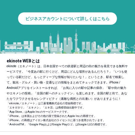
ビジネスアカウントについて詳しくはこちら
ekinote WEBとは
ekinote（エキノート）は、日本全国すべての鉄道駅と周辺の街の魅力を発見できる無料サ
ービスです。「今度あの駅に行くけど、周辺にどんな場所があるんだろう？」「いつも使
っている駅だけど、もっとディープな情報が知りたいな！」というとき、駅名で検索し
て、観光・グルメ・買い物・交通などの情報をまとめてチェックできます。iPhone /
Androidアプリをインストールすれば、「お気に入りの駅や記事の保存」「駅や街の魅力
やエキメシの投稿」「全国の駅へのチェックイン」も楽しめます。全国の駅と街で、あな
たをワクワクさせるセレンディピティ（素敵な偶然との出逢い）がありますように！
「ekinote／エキノート」は三菱電機株式会社の登録商標です。
「エキガタリ」「エキメシ」「エキ活」は商標登録出願中です。
「App Store」はApple Inc.のサービスマークです。
「iPhone」は米国およびその他の国で登録されたApple Inc.の商標です。
「iPhone」の商標はアイホン株式会社のライセンスに基づき使用されています。
「Android
TM
」「Google PlayおよびGoogle Playロゴ」はGoogle LLCの商標です。