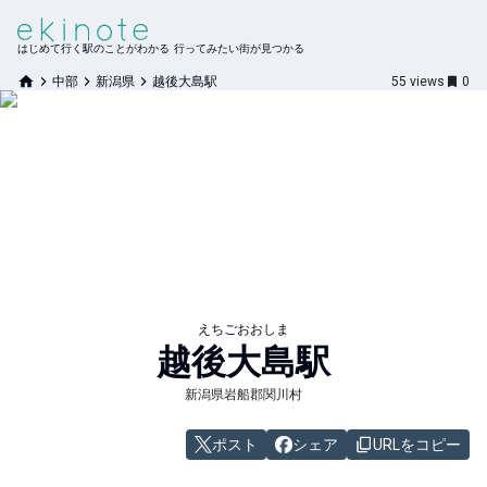
はじめて行く駅のことがわかる 行ってみたい街が見つかる
中部
新潟県
越後大島駅
55
views
0
えちごおおしま
越後大島
駅
新潟県岩船郡関川村
ポスト
シェア
URLをコピー