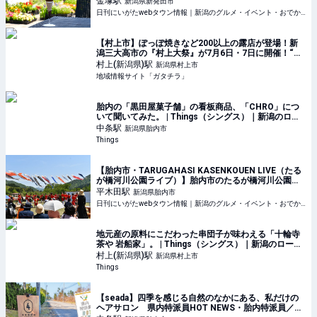
金塚
駅
新潟県新発田市
日刊にいがたwebタウン情報｜新潟のグルメ・イベント・おでかけ・街ネタを毎日更新
【村上市】ぽっぽ焼きなど200以上の露店が登場！新
潟三大高市の『村上大祭』が7月6日・7日に開催！“豪
華絢爛なおしゃぎり(屋台)”巡行は必見♪ - 地域情報サイ
村上(新潟県)
駅
新潟県村上市
ト「ガタチラ」
地域情報サイト「ガタチラ」
胎内の「黒田屋菓子舗」の看板商品、「CHRO」につ
いて聞いてみた。 | Things（シングス）｜新潟のロー
カルなWebマガジン
中条
駅
新潟県胎内市
Things
【胎内市・TARUGAHASI KASENKOUEN LIVE（たる
が橋河川公園ライブ）】胎内市のたるが橋河川公園で2
日間にわたるライブ開催！
平木田
駅
新潟県胎内市
日刊にいがたwebタウン情報｜新潟のグルメ・イベント・おでかけ・街ネタを毎日更新
地元産の原料にこだわった串団子が味わえる「十輪寺
茶や 岩船家」。 | Things（シングス）｜新潟のローカ
ルなWebマガジン
村上(新潟県)
駅
新潟県村上市
Things
【seada】四季を感じる自然のなかにある、私だけの
ヘアサロン 県内特派員HOT NEWS・胎内特派員／佐