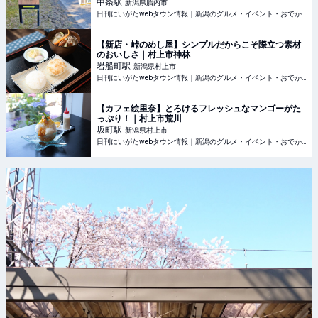
藤 稔さん・シーダ
中条
駅
新潟県胎内市
日刊にいがたwebタウン情報｜新潟のグルメ・イベント・おでかけ・街ネタを毎日更新
【新店・峠のめし屋】シンプルだからこそ際立つ素材
のおいしさ｜村上市神林
岩船町
駅
新潟県村上市
日刊にいがたwebタウン情報｜新潟のグルメ・イベント・おでかけ・街ネタを毎日更新
【カフェ絵里奈】とろけるフレッシュなマンゴーがた
っぷり！｜村上市荒川
坂町
駅
新潟県村上市
日刊にいがたwebタウン情報｜新潟のグルメ・イベント・おでかけ・街ネタを毎日更新