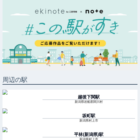
周辺の駅
越後下関
駅
新潟県岩船郡関川村
坂町
駅
新潟県村上市
平林(新潟県)
駅
新潟県村上市