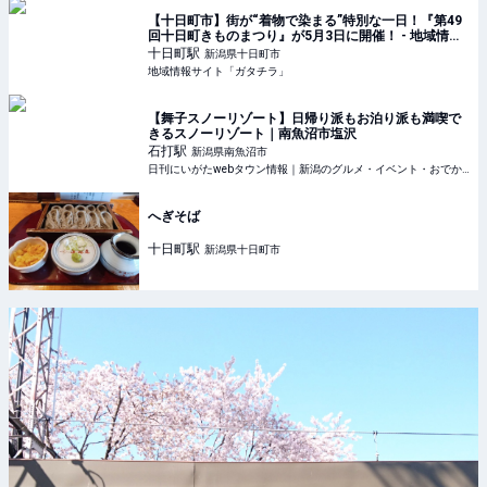
【十日町市】街が“着物で染まる”特別な一日！『第49
回十日町きものまつり』が5月3日に開催！ - 地域情報
サイト「ガタチラ」
十日町
駅
新潟県十日町市
地域情報サイト「ガタチラ」
【舞子スノーリゾート】日帰り派もお泊り派も満喫で
きるスノーリゾート｜南魚沼市塩沢
石打
駅
新潟県南魚沼市
日刊にいがたwebタウン情報｜新潟のグルメ・イベント・おでかけ・街ネタを毎日更新
へぎそば
十日町
駅
新潟県十日町市