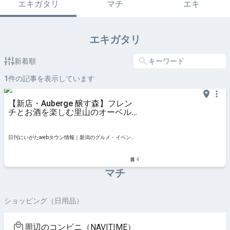
エキガタリ
マチ
エキ
エキガタリ
新着順
1
件の記事を表示しています
【新店・Auberge 醸す森】フレン
チとお酒を楽しむ里山のオーベルジ
ュ｜十日町市松之山・オーベルジュ
かもすもり
日刊にいがたwebタウン情報｜新潟のグルメ・イベン
ト・おでかけ・街ネタを毎日更新
4
マチ
ショッピング（日用品）
周辺のコンビニ（NAVITIME）