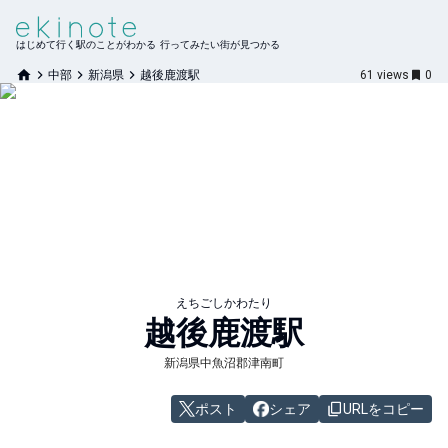
はじめて行く駅のことがわかる 行ってみたい街が見つかる
中部
新潟県
越後鹿渡駅
61
views
0
えちごしかわたり
越後鹿渡
駅
新潟県中魚沼郡津南町
ポスト
シェア
URLをコピー