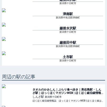
新潟県十日町市
津南
駅
新潟県中魚沼郡津南町
越後水沢
駅
新潟県十日町市
越後田中
駅
新潟県中魚沼郡津南町
土市
駅
新潟県十日町市
周辺の駅の記事
タオルのかみしん｜ぶらり食べ歩き｜美佐島駅・しん
ざ駅｜ほっくほくマガジンWEB | ほくほく線沿線情報
誌 ほっくほくマガジンWEB
しんざ
駅
新潟県十日町市
ほくほく線沿線情報誌 ほっくほくマガジンWEB | ほくほく線は上越線六日町駅から信越線犀潟駅を結ぶ鉄道です。自然豊かな沿線のおいしいものをぶらり食べ歩き。おすすめスポットも紹介しています。