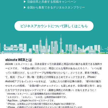
▶ 沿線住民と共創する投稿キャンペーン
▶ 全国から集客できるデジタルスタンプラリー
ビジネスアカウントについて詳しくはこちら
ekinote WEBとは
ekinote（エキノート）は、日本全国すべての鉄道駅と周辺の街の魅力を発見できる無料サ
ービスです。「今度あの駅に行くけど、周辺にどんな場所があるんだろう？」「いつも使
っている駅だけど、もっとディープな情報が知りたいな！」というとき、駅名で検索し
て、観光・グルメ・買い物・交通などの情報をまとめてチェックできます。iPhone /
Androidアプリをインストールすれば、「お気に入りの駅や記事の保存」「駅や街の魅力
やエキメシの投稿」「全国の駅へのチェックイン」も楽しめます。全国の駅と街で、あな
たをワクワクさせるセレンディピティ（素敵な偶然との出逢い）がありますように！
「ekinote／エキノート」は三菱電機株式会社の登録商標です。
「エキガタリ」「エキメシ」「エキ活」は商標登録出願中です。
「App Store」はApple Inc.のサービスマークです。
「iPhone」は米国およびその他の国で登録されたApple Inc.の商標です。
「iPhone」の商標はアイホン株式会社のライセンスに基づき使用されています。