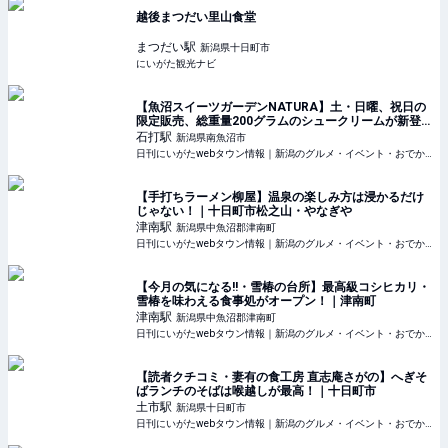
越後まつだい里山食堂
まつだい
駅
新潟県十日町市
にいがた観光ナビ
【魚沼スイーツガーデンNATURA】土・日曜、祝日の
限定販売、総重量200グラムのシュークリームが新登
場！｜南魚沼市塩沢
石打
駅
新潟県南魚沼市
日刊にいがたwebタウン情報｜新潟のグルメ・イベント・おでかけ・街ネタを毎日更新
【手打ちラーメン柳屋】温泉の楽しみ方は浸かるだけ
じゃない！｜十日町市松之山・やなぎや
津南
駅
新潟県中魚沼郡津南町
日刊にいがたwebタウン情報｜新潟のグルメ・イベント・おでかけ・街ネタを毎日更新
【今月の気になる!!・雪椿の台所】最高級コシヒカリ・
雪椿を味わえる食事処がオープン！｜津南町
津南
駅
新潟県中魚沼郡津南町
日刊にいがたwebタウン情報｜新潟のグルメ・イベント・おでかけ・街ネタを毎日更新
【読者クチコミ・妻有の食工房 直志庵さがの】へぎそ
ばランチのそばは喉越しが最高！｜十日町市
土市
駅
新潟県十日町市
日刊にいがたwebタウン情報｜新潟のグルメ・イベント・おでかけ・街ネタを毎日更新