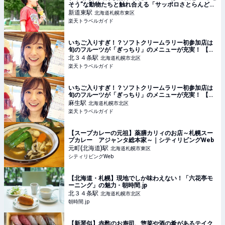
そう”な動物たちと触れ合える「サッポロさとらんど」
【楽天トラベル】
新道東
駅
北海道札幌市東区
楽天トラベルガイド
いちご入りすぎ！？ソフトクリームラリー初参加店は
旬のフルーツが「ぎっちり」のメニューが充実！ 【楽
天トラベル】
北３４条
駅
北海道札幌市北区
楽天トラベルガイド
いちご入りすぎ！？ソフトクリームラリー初参加店は
旬のフルーツが「ぎっちり」のメニューが充実！ 【楽
天トラベル】
麻生
駅
北海道札幌市北区
楽天トラベルガイド
【スープカレーの元祖】薬膳カリィのお店～札幌スー
プカレー アジャンタ総本家～｜シティリビングWeb
元町(北海道)
駅
北海道札幌市東区
シティリビングWeb
【北海道・札幌】現地でしか味わえない！「六花亭モ
ーニング」の魅力 - 朝時間.jp
北３４条
駅
北海道札幌市北区
朝時間.jp
【新琴似】赤酢のお寿司、惣菜や酒の肴があるテイク