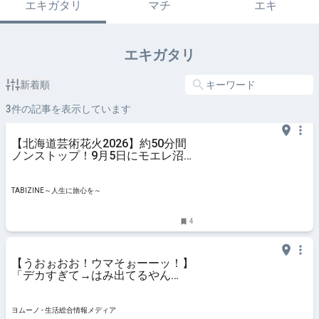
エキガタリ
マチ
エキ
エキガタリ
新着順
3
件の記事を表示しています
【北海道芸術花火2026】約50分間
ノンストップ！9月5日にモエレ沼
公園で開催 | TABIZINE～人生に旅心
を～
TABIZINE～人生に旅心を～
4
【うおぉおお！ウマそぉーーッ！】
「デカすぎて→はみ出てるやん
け！」「すごいのきたなこ
れ！」"並んでも食べたい"釧路市の
ソウルフード！ | ヨムーノ
ヨムーノ - 生活総合情報メディア