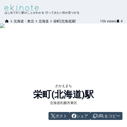
はじめて行く駅のことがわかる 行ってみたい街が見つかる
北海道・東北
北海道
栄町(北海道)駅
156
views
4
さかえまち
栄町(北海道)
駅
北海道札幌市東区
ポスト
シェア
URLをコピー