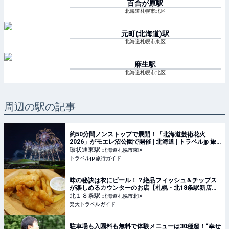
百合が原
駅
北海道札幌市北区
元町(北海道)
駅
北海道札幌市東区
麻生
駅
北海道札幌市北区
周辺の駅の記事
約50分間ノンストップで展開！「北海道芸術花火
2026」がモエレ沼公園で開催 | 北海道 | トラベルjp 旅
行ガイド
環状通東
駅
北海道札幌市東区
トラベルjp 旅行ガイド
味の秘訣は衣にビール！？絶品フィッシュ＆チップス
が楽しめるカウンターのお店【札幌・北18条駅新店】
【楽天トラベル】
北１８条
駅
北海道札幌市北区
楽天トラベルガイド
駐車場も入園料も無料で体験メニューは30種超！“幸せ