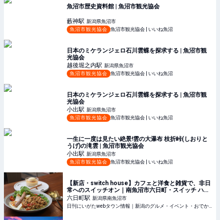
魚沼市歴史資料館 | 魚沼市観光協会
藪神
駅
新潟県魚沼市
魚沼市観光協会
魚沼市観光協会 | いいね魚沼
日本のミケランジェロ石川雲蝶を探求する | 魚沼市観
光協会
越後堀之内
駅
新潟県魚沼市
魚沼市観光協会
魚沼市観光協会 | いいね魚沼
日本のミケランジェロ石川雲蝶を探求する | 魚沼市観
光協会
小出
駅
新潟県魚沼市
魚沼市観光協会
魚沼市観光協会 | いいね魚沼
一生に一度は見たい絶景!雲の大瀑布 枝折峠(しおりと
うげ)の滝雲 | 魚沼市観光協会
小出
駅
新潟県魚沼市
魚沼市観光協会
魚沼市観光協会 | いいね魚沼
【新店・switch house】カフェと洋食と雑貨で、非日
常へのスイッチオン｜南魚沼市六日町・スイッチ ハウ
ス
六日町
駅
新潟県南魚沼市
日刊にいがたwebタウン情報｜新潟のグルメ・イベント・おでかけ・街ネタを毎日更新