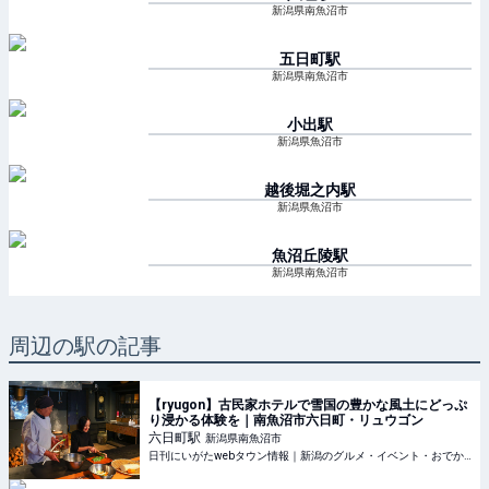
新潟県南魚沼市
五日町
駅
新潟県南魚沼市
小出
駅
新潟県魚沼市
越後堀之内
駅
新潟県魚沼市
魚沼丘陵
駅
新潟県南魚沼市
周辺の駅の記事
【ryugon】古民家ホテルで雪国の豊かな風土にどっぷ
り浸かる体験を｜南魚沼市六日町・リュウゴン
六日町
駅
新潟県南魚沼市
日刊にいがたwebタウン情報｜新潟のグルメ・イベント・おでかけ・街ネタを毎日更新