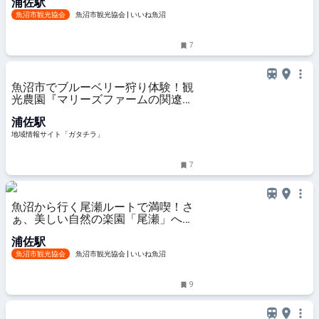
浦佐駅
魚沼市観光協会
魚沼市観光協会
魚沼市観光協会 | いいね魚沼
7
魚沼市でブルーベリー狩り体験！観
光農園『マリーズファームの関遼さ
ん』が語る雪国・新潟でのブルーベ
浦佐駅
リー栽培への想いとは…？｜新潟人
取材 - 地域情報サイト「ガタチラ」
地域情報サイト「ガタチラ」
7
魚沼から行く尾瀬ルートで満喫！さ
ぁ、美しい自然の楽園「尾瀬」へ行
こう！ | 魚沼市観光協会
浦佐駅
魚沼市観光協会
魚沼市観光協会 | いいね魚沼
9