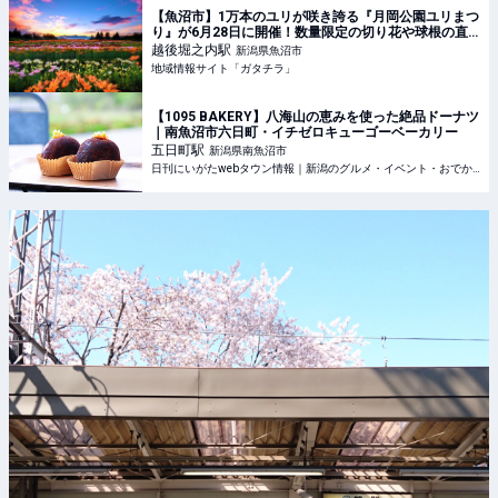
【魚沼市】1万本のユリが咲き誇る『月岡公園ユリまつ
り』が6月28日に開催！数量限定の切り花や球根の直
売も見逃せない♪ - 地域情報サイト「ガタチラ」
越後堀之内
駅
新潟県魚沼市
地域情報サイト「ガタチラ」
【1095 BAKERY】八海山の恵みを使った絶品ドーナツ
｜南魚沼市六日町・イチゼロキューゴーベーカリー
五日町
駅
新潟県南魚沼市
日刊にいがたwebタウン情報｜新潟のグルメ・イベント・おでかけ・街ネタを毎日更新