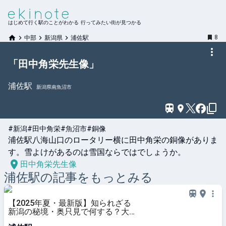
はじめて行く駅のことがわかる 行ってみたい街が見つかる
8
中部
新潟県
浦佐駅
「田中角栄先生像」
浦佐
駅
新潟県南魚沼市
#新潟
#田中角栄
#魚沼市
#銅像
浦佐駅八海山口のロータリー横に田中角栄の銅像がありま
す。雪よけがあるのは雪国ならではでしょうか。
田中角栄先生像
浦佐
駅の記事をもっとみる
【2025年夏・最新版】知られざる
新潟の秘境・奥只見で何する？大人
も子どもも楽しめる過ごし方7選 |