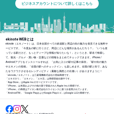
ビジネスアカウントについて詳しくはこちら
ekinote WEBとは
ekinote（エキノート）は、日本全国すべての鉄道駅と周辺の街の魅力を発見できる無料サ
ービスです。「今度あの駅に行くけど、周辺にどんな場所があるんだろう？」「いつも使
っている駅だけど、もっとディープな情報が知りたいな！」というとき、駅名で検索し
て、観光・グルメ・買い物・交通などの情報をまとめてチェックできます。iPhone /
Androidアプリをインストールすれば、「お気に入りの駅や記事の保存」「駅や街の魅力
やエキメシの投稿」「全国の駅へのチェックイン」も楽しめます。全国の駅と街で、あな
たをワクワクさせるセレンディピティ（素敵な偶然との出逢い）がありますように！
「ekinote／エキノート」は三菱電機株式会社の登録商標です。
「エキガタリ」「エキメシ」「エキ活」は商標登録出願中です。
「App Store」はApple Inc.のサービスマークです。
「iPhone」は米国およびその他の国で登録されたApple Inc.の商標です。
「iPhone」の商標はアイホン株式会社のライセンスに基づき使用されています。
「Android
TM
」「Google PlayおよびGoogle Playロゴ」はGoogle LLCの商標です。