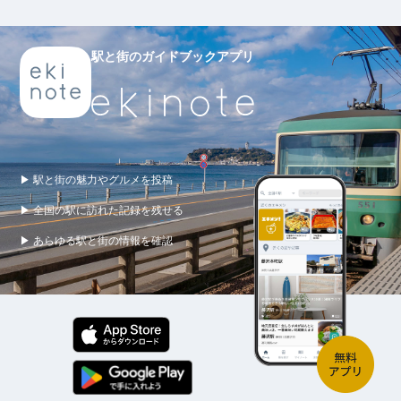
駅と街のガイドブックアプリ
▶ 駅と街の魅力やグルメを投稿
▶ 全国の駅に訪れた記録を残せる
▶ あらゆる駅と街の情報を確認