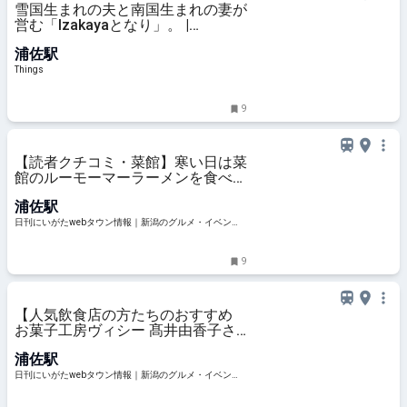
雪国生まれの夫と南国生まれの妻が
営む「Izakayaとなり」。 |
Things（シングス）｜新潟のロー
浦佐駅
カルなWebマガジン
Things
9
【読者クチコミ・菜館】寒い日は菜
館のルーモーマーラーメンを食べた
くなります｜南魚沼市
浦佐駅
日刊にいがたwebタウン情報｜新潟のグルメ・イベン
ト・おでかけ・街ネタを毎日更新
9
【人気飲食店の方たちのおすすめ
お菓子工房ヴィシー 髙井由香子さ
ん・Patisserie AROI】Patisserie
浦佐駅
AROIのタルトはどれも絶品です！
｜南魚沼市大和
日刊にいがたwebタウン情報｜新潟のグルメ・イベン
ト・おでかけ・街ネタを毎日更新