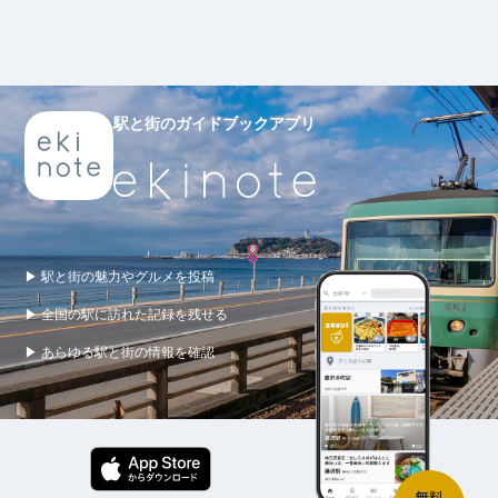
駅と街のガイドブックアプリ
▶ 駅と街の魅力やグルメを投稿
▶ 全国の駅に訪れた記録を残せる
▶ あらゆる駅と街の情報を確認