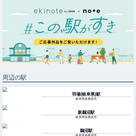
周辺の駅
羽場(岐阜県)
駅
岐阜県各務原市
新鵜沼
駅
岐阜県各務原市
鵜沼
駅
岐阜県各務原市