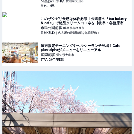
羽黒(愛知県)
駅
愛知県犬山市
旅色LIKES
このザクガリ食感は体験必須！公園前の「isu bakery
& cafe」で絶品クリームコロネを【岐阜・各務原市】 |
日刊KELLY｜名古屋の最新情報を毎日配信！
市民公園前
駅
岐阜県各務原市
日刊KELLY｜名古屋の最新情報を毎日配信！
週末限定モーニングやヘルシーランチ登場！Cafe
plus-alphaがメニューをリニューアル
富岡前
駅
愛知県犬山市
STRAIGHT PRESS