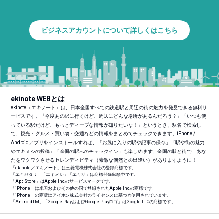
ビジネスアカウントについて詳しくはこちら
ekinote WEBとは
ekinote（エキノート）は、日本全国すべての鉄道駅と周辺の街の魅力を発見できる無料サ
ービスです。「今度あの駅に行くけど、周辺にどんな場所があるんだろう？」「いつも使
っている駅だけど、もっとディープな情報が知りたいな！」というとき、駅名で検索し
て、観光・グルメ・買い物・交通などの情報をまとめてチェックできます。iPhone /
Androidアプリをインストールすれば、「お気に入りの駅や記事の保存」「駅や街の魅力
やエキメシの投稿」「全国の駅へのチェックイン」も楽しめます。全国の駅と街で、あな
たをワクワクさせるセレンディピティ（素敵な偶然との出逢い）がありますように！
「ekinote／エキノート」は三菱電機株式会社の登録商標です。
「エキガタリ」「エキメシ」「エキ活」は商標登録出願中です。
「App Store」はApple Inc.のサービスマークです。
「iPhone」は米国およびその他の国で登録されたApple Inc.の商標です。
「iPhone」の商標はアイホン株式会社のライセンスに基づき使用されています。
「Android
TM
」「Google PlayおよびGoogle Playロゴ」はGoogle LLCの商標です。