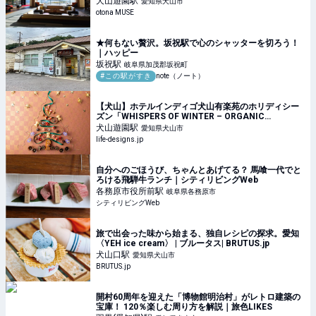
犬山遊園
駅
愛知県犬山市
otona MUSE
★何もない贅沢。坂祝駅で心のシャッターを切ろう！
｜ハッピー
坂祝
駅
岐阜県加茂郡坂祝町
#この駅がすき
note（ノート）
【犬山】ホテルインディゴ犬山有楽苑のホリディシー
ズン「WHISPERS OF WINTER – ORGANIC
CHRISTMAS」｜犬山市のパン・スイーツ＞その他
犬山遊園
駅
愛知県犬山市
（スイーツ）｜Life Designs（ライフデザインズ）｜
life-designs.jp
東海の暮らしのウェブマガジン
自分へのごほうび、ちゃんとあげてる？ 馬喰一代でと
ろける飛騨牛ランチ｜シティリビングWeb
各務原市役所前
駅
岐阜県各務原市
シティリビングWeb
旅で出会った味から始まる、独自レシピの探求。愛知
〈YEH ice cream〉 | ブルータス| BRUTUS.jp
犬山口
駅
愛知県犬山市
BRUTUS.jp
開村60周年を迎えた「博物館明治村」がレトロ建築の
宝庫！ 120％楽しむ周り方を解説｜旅色LIKES