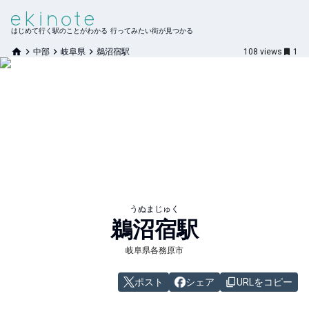
はじめて行く駅のことがわかる 行ってみたい街が見つかる
中部
岐阜県
鵜沼宿駅
108
views
1
うぬまじゅく
鵜沼宿
駅
岐阜県各務原市
ポスト
シェア
URLをコピー