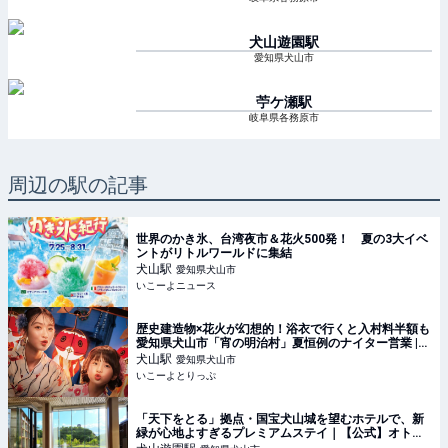
犬山遊園
駅
愛知県犬山市
苧ケ瀬
駅
岐阜県各務原市
周辺の駅の記事
世界のかき氷、台湾夜市＆花火500発！ 夏の3大イベ
ントがリトルワールドに集結
犬山
駅
愛知県犬山市
いこーよニュース
歴史建造物×花火が幻想的！浴衣で行くと入村料半額も
愛知県犬山市「宵の明治村」夏恒例のナイター営業 |
いこーよとりっぷ
犬山
駅
愛知県犬山市
いこーよとりっぷ
「天下をとる」拠点・国宝犬山城を望むホテルで、新
緑が心地よすぎるプレミアムステイ｜【公式】オトナ
ミューズ ウェブ（otona MUSE）