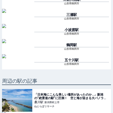
山形県鶴岡市
三瀬
駅
山形県鶴岡市
小波渡
駅
山形県鶴岡市
鶴岡
駅
山形県鶴岡市
五十川
駅
山形県鶴岡市
周辺の駅の記事
「日本海にこんな美しい場所があったのか…」新潟
の“絶景道の駅”に圧倒！ 空と海が染まる大パノラ
マ、JR駅直結で列車でも行ける（1/5） | 新潟県 ねと
桑川
駅
新潟県村上市
らぼリサーチ
ねとらぼリサーチ