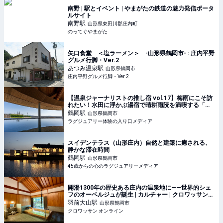
南野 | 駅とイベント | やまがたの鉄道の魅力発信ポータ
ルサイト
南野
駅
山形県東田川郡庄内町
のってぐやまがた
矢口食堂 ＜塩ラーメン＞ -山形県鶴岡市- : 庄内平野
グルメ行脚・Ver.2
あつみ温泉
駅
山形県鶴岡市
庄内平野グルメ行脚・Ver.2
【温泉ジャーナリストの推し宿 vol.17】梅雨にこそ訪
れたい！水田に浮かぶ湯宿で晴耕雨読を満喫する「ス
イデンテラス」
鶴岡
駅
山形県鶴岡市
ラグジュアリー体験の入り口メディア
スイデンテラス（山形庄内）自然と建築に癒される、
静かな滞在時間
鶴岡
駅
山形県鶴岡市
45歳からの心のラグジュアリーメディア
開湯1300年の歴史ある庄内の温泉地に——世界的シェ
フのオーベルジュが誕生 | カルチャー | クロワッサン
オンライン
羽前大山
駅
山形県鶴岡市
クロワッサン オンライン