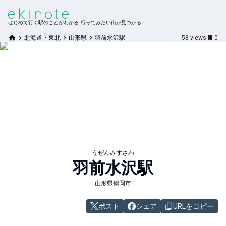
はじめて行く駅のことがわかる 行ってみたい街が見つかる
北海道・東北
山形県
羽前水沢駅
58
views
0
うぜんみずさわ
羽前水沢
駅
山形県鶴岡市
ポスト
シェア
URLをコピー