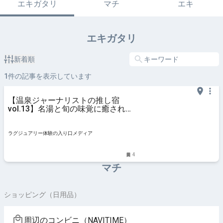
エキガタリ
マチ
エキ
エキガタリ
新着順
1
件の記事を表示しています
【温泉ジャーナリストの推し宿
vol.13】名湯と旬の味覚に癒され
る！３つの貸切風呂を完備した「九
兵衛別館 珠玉や」
ラグジュアリー体験の入り口メディア
4
マチ
ショッピング（日用品）
周辺のコンビニ（NAVITIME）