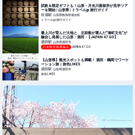
試飲＆限定ギフトも！山形・月光川蒸留所が見学ツア
ーを開始 | 山形県 | トラベルjp 旅行ガイド
吹浦
駅
山形県飽海郡遊佐町
トラベルjp 旅行ガイド
最上川が育んだ大地と、北前船が運んだ”湊町文化”が
融合し発展した山形・酒田 -【JAPAN 47 GO】
酒田
駅
山形県酒田市
日本観光振興協会
JAPAN 47 GO
【山形県】観光スポットも満載！ 酒田・鶴岡でワーケ
ーション旅｜旅色LIKES
酒田
駅
山形県酒田市
旅色LIKES