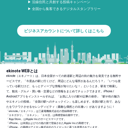
▶ 沿線住民と共創する投稿キャンペーン
▶ 全国から集客できるデジタルスタンプラリー
ビジネスアカウントについて詳しくはこちら
ekinote WEBとは
ekinote（エキノート）は、日本全国すべての鉄道駅と周辺の街の魅力を発見できる無料サ
ービスです。「今度あの駅に行くけど、周辺にどんな場所があるんだろう？」「いつも使
っている駅だけど、もっとディープな情報が知りたいな！」というとき、駅名で検索し
て、観光・グルメ・買い物・交通などの情報をまとめてチェックできます。iPhone /
Androidアプリをインストールすれば、「お気に入りの駅や記事の保存」「駅や街の魅力
やエキメシの投稿」「全国の駅へのチェックイン」も楽しめます。全国の駅と街で、あな
たをワクワクさせるセレンディピティ（素敵な偶然との出逢い）がありますように！
「ekinote／エキノート」は三菱電機株式会社の登録商標です。
「エキガタリ」「エキメシ」「エキ活」は商標登録出願中です。
「App Store」はApple Inc.のサービスマークです。
「iPhone」は米国およびその他の国で登録されたApple Inc.の商標です。
「iPhone」の商標はアイホン株式会社のライセンスに基づき使用されています。