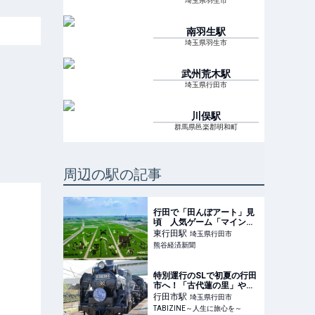
埼玉県羽生市
南羽生
駅
埼玉県羽生市
武州荒木
駅
埼玉県行田市
川俣
駅
群馬県邑楽郡明和町
周辺の駅の記事
行田で「田んぼアート」見
頃 人気ゲーム「マインク
ラフト」描く
東行田
駅
埼玉県行田市
熊谷経済新聞
特別運行のSLで初夏の行田
市へ！「古代蓮の里」や
「田んぼアート」町を巡る
行田市
駅
埼玉県行田市
ツアーも開催｜埼玉県 |
TABIZINE～人生に旅心を～