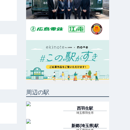
周辺の駅
西羽生
駅
埼玉県羽生市
新郷(埼玉県)
駅