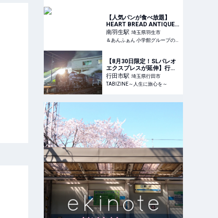
【人気パンが食べ放題】
HEART BREAD ANTIQUE
でモーニング！ | &あんふぁ
南羽生
駅
埼玉県羽生市
ん
＆あんふぁん 小学館グループの子育てメディア
【8月30日限定！SLパレオ
エクスプレスが延伸】行田
市駅発「SL日本遺産のまち
行田市
駅
埼玉県行田市
行田号」運行｜埼玉県 |
TABIZINE～人生に旅心を～
TABIZINE～人生に旅心を
～