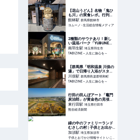
TABIZINE～人生に旅心を
～
【花山うどん】名物「鬼ひ
も川」の実食レポ。行列が
できる日本一の味とは？ |
館林
駅
群馬県館林市
ヨムーノ
ヨムーノ - 生活総合情報メディア
2種類のサウナあり！新し
い温浴パーク「YUBUNE
SAUNA PARK（ユブネ サ
南羽生
駅
埼玉県羽生市
ウナパーク）」オープン｜
TABIZINE～人生に旅心を～
埼玉・イオンモール羽生 |
TABIZINE～人生に旅心を
～
【群馬県「明和温泉 川俣の
湯」で日帰り入浴がスター
ト】HOTEL R9 Premium
川俣
駅
群馬県邑楽郡明和町
川俣駅前に併設の天然温泉 |
TABIZINE～人生に旅心を～
TABIZINE～人生に旅心を
～
行田の田んぼアート「竈門
炭治郎」が黄金色の見頃迎
える
東行田
駅
埼玉県行田市
熊谷経済新聞
緑の中のファミリーランド
むさしの村 | 子供とお出か
け情報「いこーよ」
加須
駅
埼玉県加須市
子供とおでかけ情報サイト いこーよ