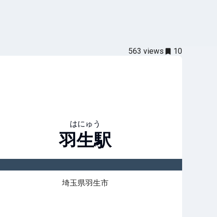
563
views
10
はにゅう
羽生
駅
埼玉県羽生市