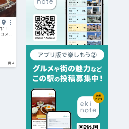
前に！
「コスモ
～人生に
4