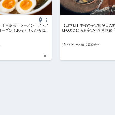
】千里浜煮干ラーメン「ノトノ
【日本初】本物の宇宙船が目の
オープン！あっさりながら滋味
UFOの街にある宇宙科学博物館
後の一滴まで飲み干したくなる
アイル羽咋」│石川 | TABIZINE
W OPEN】 - 週末、金沢。
旅心を～
。
TABIZINE～人生に旅心を～
9