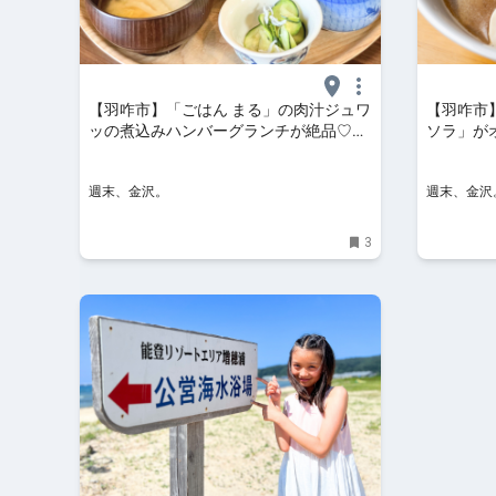
【羽咋市】「ごはん まる」の肉汁ジュワ
【羽咋市
ッの煮込みハンバーグランチが絶品♡夜
ソラ」が
はおばんざい豊富で居酒屋使いにも
深い、最
【NEW OPEN】 - 週末、金沢。
一杯【NE
週末、金沢。
週末、金沢
3