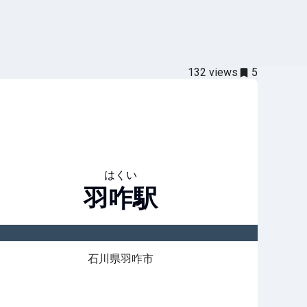
132
views
5
はくい
羽咋
駅
石川県羽咋市