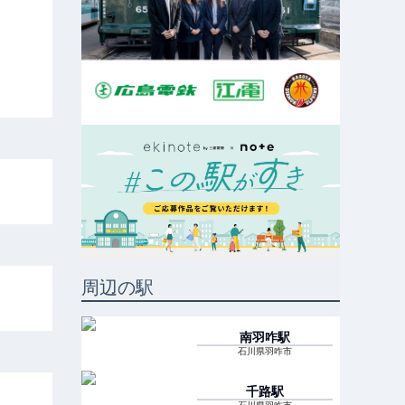
周辺の駅
南羽咋
駅
石川県羽咋市
千路
駅