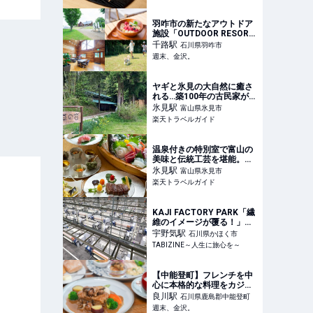
羽咋市の新たなアウトドア
施設「OUTDOOR RESORT
891」。キャンプやBBQ、
千路
駅
石川県羽咋市
カフェ、ドッグランなど、
週末、金沢。
家族でのお出かけにぴった
り♪ - 週末、金沢。
ヤギと氷見の大自然に癒さ
れる…築100年の古民家が憩
いの場に「山の中のヤギカ
氷見
駅
富山県氷見市
フェ 草の音」 【楽天トラベ
楽天トラベルガイド
ル】
温泉付きの特別室で富山の
美味と伝統工芸を堪能。
「ひみ栄和温泉元湯 民宿
氷見
駅
富山県氷見市
叶」で大人旅 【楽天トラベ
楽天トラベルガイド
ル】
KAJI FACTORY PARK「繊
維のイメージが覆る！」国
内最大級の産業観光施設が
宇野気
駅
石川県かほく市
オープン！工場見学や限定
TABIZINE～人生に旅心を～
商品など見どころを大紹介 |
TABIZINE～人生に旅心を
～
【中能登町】フレンチを中
心に本格的な料理をカジュ
アルな雰囲気で。「中能登
良川
駅
石川県鹿島郡中能登町
洋食堂 メッシモ」が話題！
週末、金沢。