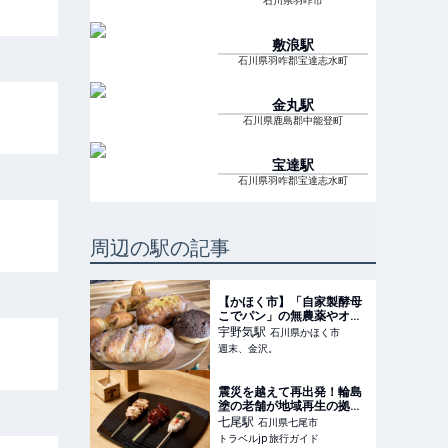
石川県羽咋市
敷浪
駅
石川県羽咋郡宝達志水町
金丸
駅
石川県鹿島郡中能登町
宝達
駅
石川県羽咋郡宝達志水町
周辺の駅の記事
【かほく市】「自家製酵母
こでパン」の無農薬やオー
ガニックにこだわった体に
宇野気
駅
石川県かほく市
優しいパンが話題♡【NEW
週末、金沢。
OPEN】 - 週末、金沢。
震災を越えて再出発！輪島
塗の老舗が地域再生の拠点
としてリニューアル | 石川
七尾
駅
石川県七尾市
県 | トラベルjp 旅行ガイド
トラベルjp 旅行ガイド