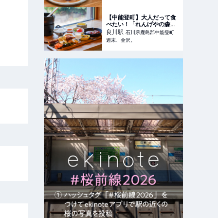
【NEW OPEN】 - 週末、金
沢。
【中能登町】大人だって食
べたい！「れんげやの森」
の欲張り大人さまランチ♡
良川
駅
石川県鹿島郡中能登町
本格スパイスカレーが味わ
週末、金沢。
えるシェアキッチンも開
始！ - 週末、金沢。