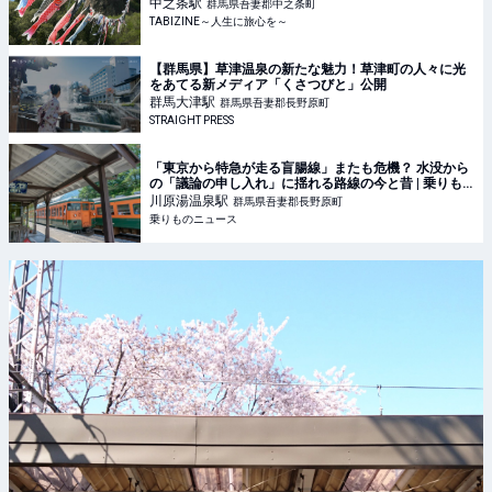
生に旅心を～
中之条
駅
群馬県吾妻郡中之条町
TABIZINE～人生に旅心を～
【群馬県】草津温泉の新たな魅力！草津町の人々に光
をあてる新メディア「くさつびと」公開
群馬大津
駅
群馬県吾妻郡長野原町
STRAIGHT PRESS
「東京から特急が走る盲腸線」またも危機？ 水没から
の「議論の申し入れ」に揺れる路線の今と昔 | 乗りも
のニュース
川原湯温泉
駅
群馬県吾妻郡長野原町
乗りものニュース