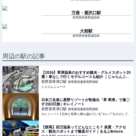
万座・鹿沢口
駅
群馬県吾妻郡嬬恋村
大前
駅
群馬県吾妻郡嬬恋村
周辺の駅の記事
【2026】草津温泉のおすすめ観光・グルメスポット20
選！車なしで行くモデルコースも紹介 ｜じゃらんニュ
ース
長野原草津口
駅
群馬県吾妻郡長野原町
じゃらんニュース
日本三名泉に星野リゾートが初進出「界 草津」で過ご
す2泊3日旅 | キレイノート
長野原草津口
駅
群馬県吾妻郡長野原町
キレイノート | 日本と世界に満ち溢れている“キレイ“をさがして、旅をする人のノート
【群馬】四万温泉ってどんなところ？ 泉質・アクセ
ス・観光スポットまで徹底ガイド｜るるぶ&more.