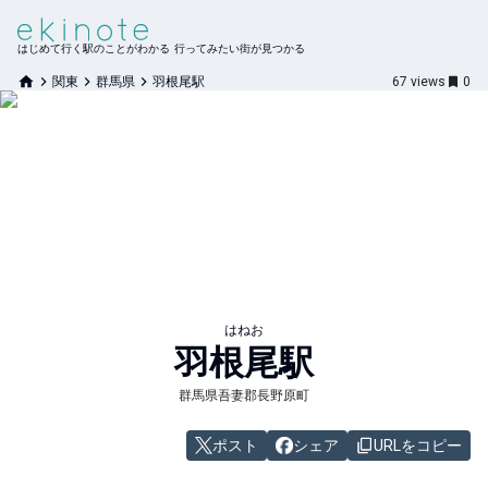
はじめて行く駅のことがわかる 行ってみたい街が見つかる
関東
群馬県
羽根尾駅
67
views
0
はねお
羽根尾
駅
群馬県吾妻郡長野原町
ポスト
シェア
URLをコピー