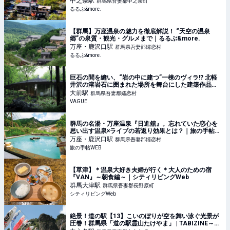
中之条
駅
群馬県吾妻郡中之条町
るるぶ&more.
【群馬】万座温泉の魅力を徹底解説！ “天空の温泉
郷”の泉質・観光・グルメまで｜るるぶ&more.
万座・鹿沢口
駅
群馬県吾妻郡嬬恋村
るるぶ&more.
巨石の間を縫い、“岩の中に建つ”一棟のヴィラ!? 北軽
井沢の溶岩石に囲まれた場所を舞台にした建築作品！
浅間山の記憶と暮らすNOT A HOTLの新拠点とは |
大前
駅
群馬県吾妻郡嬬恋村
VAGUE(ヴァーグ)
VAGUE
群馬の名湯・万座温泉『日進舘』。忘れていた恋心を
思い出す温泉×ライブの若返り効果とは？｜旅の手帖
WEB
万座・鹿沢口
駅
群馬県吾妻郡嬬恋村
旅の手帖WEB
【草津】＊温泉大好き夫婦が行く＊大人のための宿
『VAN』～朝食編～｜シティリビングWeb
群馬大津
駅
群馬県吾妻郡長野原町
シティリビングWeb
絶景！道の駅【13】こいのぼりが空を舞い泳ぐ光景が
圧巻！群馬県「道の駅霊山たけやま」 | TABIZINE～人