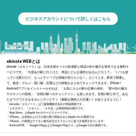
ビジネスアカウントについて詳しくはこちら
ekinote WEBとは
ekinote（エキノート）は、日本全国すべての鉄道駅と周辺の街の魅力を発見できる無料サ
ービスです。「今度あの駅に行くけど、周辺にどんな場所があるんだろう？」「いつも使
っている駅だけど、もっとディープな情報が知りたいな！」というとき、駅名で検索し
て、観光・グルメ・買い物・交通などの情報をまとめてチェックできます。iPhone /
Androidアプリをインストールすれば、「お気に入りの駅や記事の保存」「駅や街の魅力
やエキメシの投稿」「全国の駅へのチェックイン」も楽しめます。全国の駅と街で、あな
たをワクワクさせるセレンディピティ（素敵な偶然との出逢い）がありますように！
「ekinote／エキノート」は三菱電機株式会社の登録商標です。
「エキガタリ」「エキメシ」「エキ活」は商標登録出願中です。
「App Store」はApple Inc.のサービスマークです。
「iPhone」は米国およびその他の国で登録されたApple Inc.の商標です。
「iPhone」の商標はアイホン株式会社のライセンスに基づき使用されています。
「Android
TM
」「Google PlayおよびGoogle Playロゴ」はGoogle LLCの商標です。