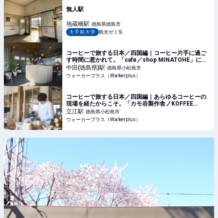
無人駅
地蔵橋
駅
徳島県徳島市
大手前大学
観光ゼミ生
コーヒーで旅する日本／四国編｜コーヒー片手に過ご
す時間に惹かれて。「cafe／shop MINATOHE」に現
れる、今ここにしかない憩いの風景(1/2)｜ウォーカー
中田(徳島県)
駅
徳島県小松島市
プラス
ウォーカープラス（Walkerplus）
コーヒーで旅する日本／四国編｜あらゆるコーヒーの
現場を経たからこそ。「カモ谷製作舎ノKOFFEE
SHOP」が体現するお客目線の大切さ(1/2)｜ウォーカ
立江
駅
徳島県小松島市
ープラス
ウォーカープラス（Walkerplus）