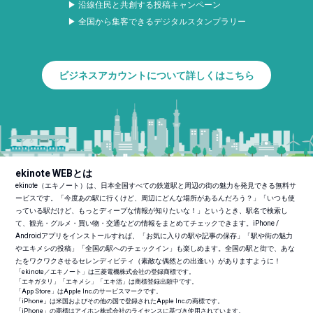
▶ 沿線住民と共創する投稿キャンペーン
▶ 全国から集客できるデジタルスタンプラリー
ビジネスアカウントについて詳しくはこちら
ekinote WEBとは
ekinote（エキノート）は、日本全国すべての鉄道駅と周辺の街の魅力を発見できる無料サ
ービスです。「今度あの駅に行くけど、周辺にどんな場所があるんだろう？」「いつも使
っている駅だけど、もっとディープな情報が知りたいな！」というとき、駅名で検索し
て、観光・グルメ・買い物・交通などの情報をまとめてチェックできます。iPhone /
Androidアプリをインストールすれば、「お気に入りの駅や記事の保存」「駅や街の魅力
やエキメシの投稿」「全国の駅へのチェックイン」も楽しめます。全国の駅と街で、あな
たをワクワクさせるセレンディピティ（素敵な偶然との出逢い）がありますように！
「ekinote／エキノート」は三菱電機株式会社の登録商標です。
「エキガタリ」「エキメシ」「エキ活」は商標登録出願中です。
「App Store」はApple Inc.のサービスマークです。
「iPhone」は米国およびその他の国で登録されたApple Inc.の商標です。
「iPhone」の商標はアイホン株式会社のライセンスに基づき使用されています。