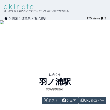
はじめて行く駅のことがわかる 行ってみたい街が見つかる
四国
徳島県
羽ノ浦駅
175
views
2
はのうら
羽ノ浦
駅
徳島県阿南市
ポスト
シェア
URLをコピー