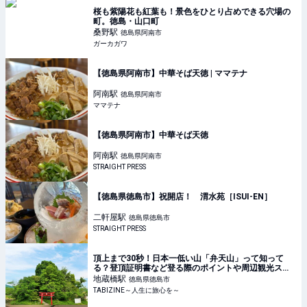
桜も紫陽花も紅葉も！景色をひとり占めできる穴場の
町。徳島・山口町
桑野
駅
徳島県阿南市
ガーカガワ
【徳島県阿南市】中華そば天徳 | ママテナ
阿南
駅
徳島県阿南市
ママテナ
【徳島県阿南市】中華そば天徳
阿南
駅
徳島県阿南市
STRAIGHT PRESS
【徳島県徳島市】祝開店！ 渭水苑［ISUI-EN］
二軒屋
駅
徳島県徳島市
STRAIGHT PRESS
頂上まで30秒！日本一低い山「弁天山」って知って
る？登頂証明書など登る際のポイントや周辺観光スポ
ット | TABIZINE～人生に旅心を～
地蔵橋
駅
徳島県徳島市
TABIZINE～人生に旅心を～