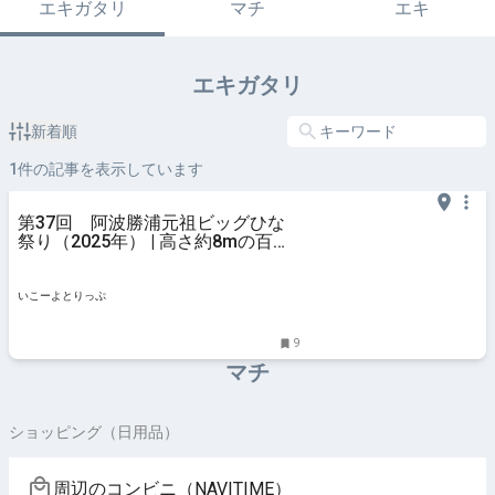
エキガタリ
マチ
エキ
エキガタリ
新着順
1
件の記事を表示しています
第37回 阿波勝浦元祖ビッグひな
祭り（2025年） | 高さ約8mの百段
のひな壇が登場！ 日本一の規模を
誇るひな祭り | 徳島県勝浦郡勝浦町
| いこーよとりっぷ
いこーよとりっぷ
9
マチ
ショッピング（日用品）
周辺のコンビニ（NAVITIME）