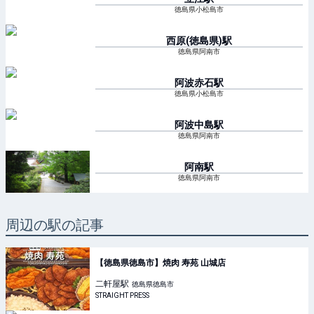
徳島県小松島市
西原(徳島県)
駅
徳島県阿南市
阿波赤石
駅
徳島県小松島市
阿波中島
駅
徳島県阿南市
阿南
駅
徳島県阿南市
周辺の駅の記事
【徳島県徳島市】焼肉 寿苑 山城店
二軒屋
駅
徳島県徳島市
STRAIGHT PRESS