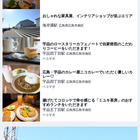
おしゃれな家具屋、インテリアショップが並ぶエリア
海岸通
駅
広島県広島市南区
宇品のロースタリーカフェノートで自家焙煎のこだわ
りコーヒーをいただきます！
宇品四丁目
駅
広島県広島市南区
ペコマガ
広島・宇品のカレー屋ニコカレーでいただく優しいカ
レー♡
宇品四丁目
駅
広島県広島市南区
ペコマガ
揚げたてコロッケで幸せ感じる「ミユキ茶房」のおす
すめランチをいただきます
宇品五丁目
駅
広島県広島市南区
ペコマガ