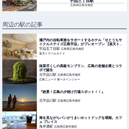
宇品三丁目
駅
広島県広島市南区
周辺の駅の記事
瀬戸内の自転車旅をサポートするホテル「せとうちサ
イクルステイズ広島宇品」がプレオープン 【楽天トラ
ベル】
宇品五丁目
駅
広島県広島市南区
楽天トラベルガイド
抹茶尽くしの高級モンブラン、広島の老舗企業とコラ
ボで誕生
元宇品口
駅
広島県広島市南区
広島ニュース 食べタインジャー
『絶景！広島の夕焼け穴場スポット！！』
元宇品口
駅
広島県広島市南区
海を見ながらパンがうまいホットドッグを堪能。カフ
ェ プレイス
海岸通
駅
広島県広島市南区