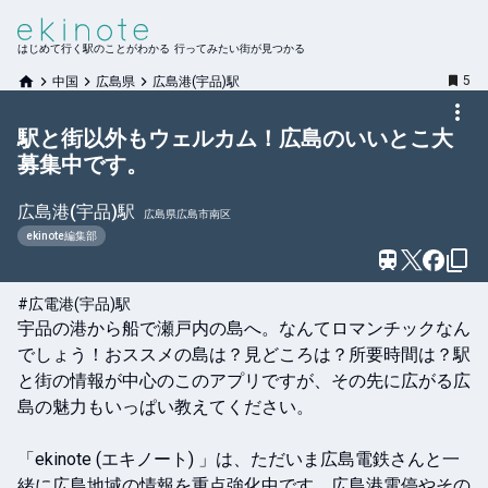
はじめて行く駅のことがわかる 行ってみたい街が見つかる
5
中国
広島県
広島港(宇品)駅
駅と街以外もウェルカム！広島のいいとこ大
募集中です。
広島港(宇品)
駅
広島県広島市南区
ekinote編集部
#広電港(宇品)駅
宇品の港から船で瀬戸内の島へ。なんてロマンチックなん
でしょう！おススメの島は？見どころは？所要時間は？駅
と街の情報が中心のこのアプリですが、その先に広がる広
島の魅力もいっぱい教えてください。

「ekinote (エキノート) 」は、ただいま広島電鉄さんと一
緒に広島地域の情報を重点強化中です。広島港電停やその