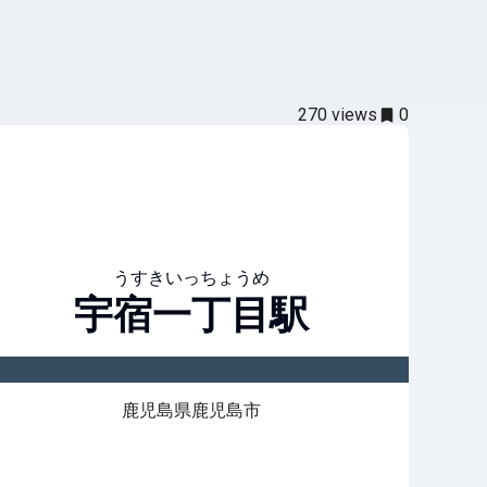
270
views
0
うすきいっちょうめ
宇宿一丁目
駅
鹿児島県鹿児島市