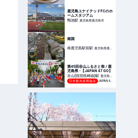
鹿児島ユナイテッドFCのホ
ームスタジアム
鴨池
駅
鹿児島県鹿児島市
南国
南鹿児島駅前
駅
鹿児島県鹿児
島市
第45回谷山ふるさと祭 / 鹿
児島県 -【JAPAN 47 GO】
谷山(指宿枕崎線)
駅
鹿児島県
日本観光振興協会
JAPAN 47 GO
鹿児島市