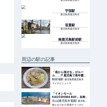
鹿児島県鹿児島市
宇宿
駅
鹿児島県鹿児島市
笹貫
駅
鹿児島県鹿児島市
南鹿児島駅前
駅
鹿児島県鹿児島市
周辺の駅の記事
「底から混ぜる」がルー
ル......!? 鹿児島で長年愛さ
れる"ざぼんの里"の名物
騎射場
駅
鹿児島県鹿児島市
「ざぼんラーメン」を実
マイナビニュース
食、独自の文化が面白い
「イオンモール
KAGOSHIMA BAY」名称
新たに第1章リニューア
谷山(鹿児島市電)
駅
鹿児島県
ル、32店舗刷新で九州最大
旅とおでかけ 鉄道チャンネル
鹿児島市