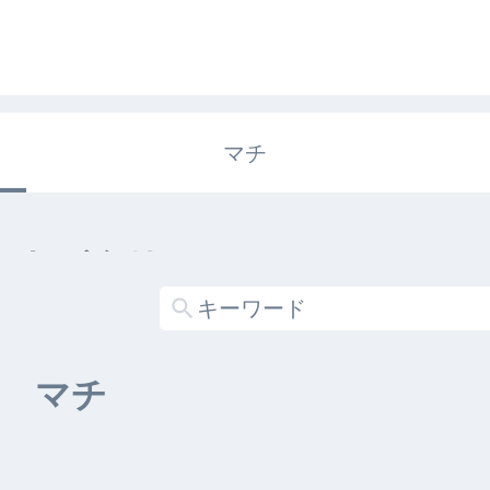
マチ
エキガタリ
する記事がありません
マチ