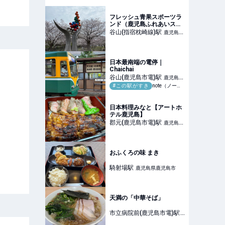
級ショップや地元グルメ、
1,000席のフードコート
も！ | 旅とおでかけ 鉄道チ
フレッシュ青果スポーツラ
ャンネル
ンド（鹿児島ふれあいスポ
ーツランド）
谷山(指宿枕崎線)
駅
鹿児島県
鹿児島市
日本最南端の電停｜
Chaichai
谷山(鹿児島市電)
駅
鹿児島県
#この駅がすき
note（ノート）
鹿児島市
日本料理みなと【アートホ
テル鹿児島】
郡元(鹿児島市電)
駅
鹿児島県
鹿児島市
おふくろの味 まき
騎射場
駅
鹿児島県鹿児島市
天満の「中華そば」
市立病院前(鹿児島市電)
駅
鹿児島県鹿児島市