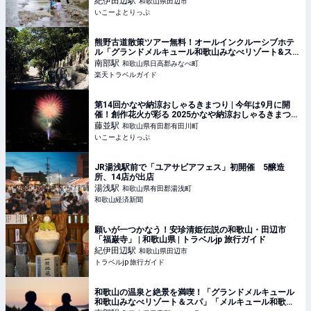
紀伊田辺
駅
和歌山県田辺市
ン | 和歌山県田辺市 | いこーよとりっぷ
いこーよとりっぷ
熊野古道散策ツアー無料！オールインクルーシブホテ
ル「グランドメルキュール和歌山みなべリゾート&ス
パ」 【楽天トラベル】
南部
駅
和歌山県日高郡みなべ町
楽天トラベルガイド
第14回かなや納涼おしゃるきまつり | 今年は9月に開
催！創作花火が彩る 2025かなや納涼おしゃるきまつり
| 和歌山県有田郡有田川町 | いこーよとりっぷ
藤並
駅
和歌山県有田郡有田川町
いこーよとりっぷ
JR湯浅駅前で「ユアサビアフェス」初開催 5醸造
所、14店が出店
湯浅
駅
和歌山県有田郡湯浅町
和歌山経済新聞
願いが一つかなう！安珍清姫伝説の和歌山・田辺市
「福巌寺」 | 和歌山県 | トラベルjp 旅行ガイド
紀伊田辺
駅
和歌山県田辺市
トラベルjp 旅行ガイド
和歌山の温泉と絶景を満喫！「グランドメルキュール
和歌山みなべリゾート＆スパ」「メルキュール和歌山