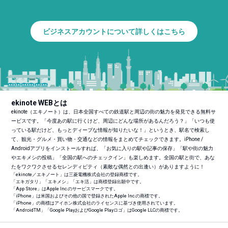
ビジネスアカウントについて詳しくはこちら
ekinote WEBとは
ekinote（エキノート）は、日本全国すべての鉄道駅と周辺の街の魅力を発見できる無料サ
ービスです。「今度あの駅に行くけど、周辺にどんな場所があるんだろう？」「いつも使
っている駅だけど、もっとディープな情報が知りたいな！」というとき、駅名で検索し
て、観光・グルメ・買い物・交通などの情報をまとめてチェックできます。iPhone /
Androidアプリをインストールすれば、「お気に入りの駅や記事の保存」「駅や街の魅力
やエキメシの投稿」「全国の駅へのチェックイン」も楽しめます。全国の駅と街で、あな
たをワクワクさせるセレンディピティ（素敵な偶然との出逢い）がありますように！
「ekinote／エキノート」は三菱電機株式会社の登録商標です。
「エキガタリ」「エキメシ」「エキ活」は商標登録出願中です。
「App Store」はApple Inc.のサービスマークです。
「iPhone」は米国およびその他の国で登録されたApple Inc.の商標です。
「iPhone」の商標はアイホン株式会社のライセンスに基づき使用されています。
「Android
TM
」「Google PlayおよびGoogle Playロゴ」はGoogle LLCの商標です。