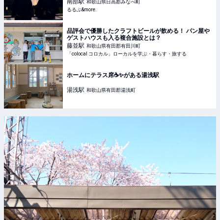
串本リゾート＆スパ」｜るるぶ&more.
南部
駅
和歌山県日高郡みなべ町
るるぶ&more.
品評会で優勝したクラフトビールが飲める！ パン屋や
ゲストハウスも入る複合施設とは？
藤並
駅
和歌山県有田郡有田川町
「colocal コロカル」ローカルを学ぶ・暮らす・旅する
ホームにテラス席☕️✨がある湯浅駅
湯浅
駅
和歌山県有田郡湯浅町