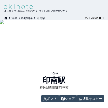
はじめて行く駅のことがわかる 行ってみたい街が見つかる
近畿
和歌山県
印南駅
221
views
1
いなみ
印南
駅
和歌山県日高郡印南町
ポスト
シェア
URLをコピー