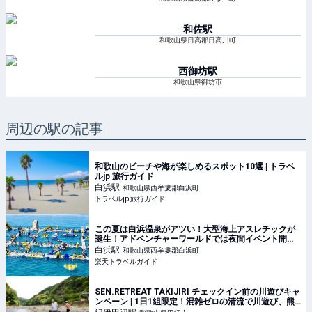
和佐
駅
和歌山県日高郡日高川町
西御坊
駅
和歌山県御坊市
周辺の駅の記事
和歌山のビーチや海が楽しめるスポット10選 | トラベ
ルjp 旅行ガイド
白浜
駅
和歌山県西牟婁郡白浜町
トラベルjp 旅行ガイド
この夏は白浜温泉がアツい！大型海上アスレチックが
誕生！アドベンチャーワールドでは夜間イベント開催
【楽天トラベル】
白浜
駅
和歌山県西牟婁郡白浜町
楽天トラベルガイド
SEN.RETREAT TAKIJIRI チェックイン前の川遊びキャ
ンペーン | 1日1組限定！混雑ゼロの清流で川遊び、熊
野古道の宿「SEN.RETREAT TAKIJIRI」夏キャンペー