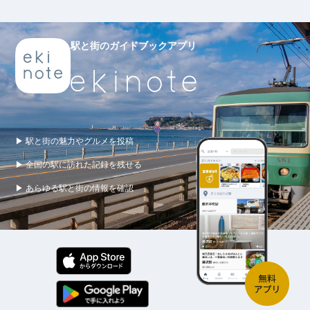
駅と街のガイドブックアプリ
▶ 駅と街の魅力やグルメを投稿
▶ 全国の駅に訪れた記録を残せる
▶ あらゆる駅と街の情報を確認