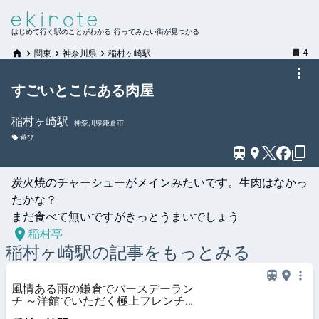
はじめて行く駅のことがわかる 行ってみたい街が見つかる
4
関東
神奈川県
稲村ヶ崎駅
すごいとこにある肉屋
稲村ヶ崎
駅
神奈川県鎌倉市
遊び
炭火焼のチャーシューがメインみたいです。生肉はなかっ
たかな？

まだ食べて無いですがきっとうまいでしょう
稲村亭
稲村ヶ崎
駅の記事をもっとみる
風情ある雨の鎌倉でバースデーラン
チ ～洋館でいただく極上フレンチ
～