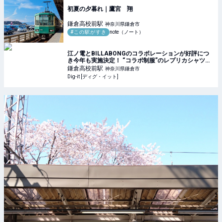
初夏の夕暮れ｜鷹宮 翔
鎌倉高校前
駅
神奈川県鎌倉市
#この駅がすき
note（ノート）
江ノ電とBILLABONGのコラボレーションが好評につ
き今年も実施決定！ “コラボ制服”のレプリカシャツが
遂に一般発売へ！ | Dig-it [ディグ・イット]
鎌倉高校前
駅
神奈川県鎌倉市
Dig-it [ディグ・イット]