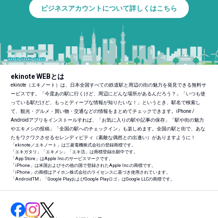
ビジネスアカウントについて詳しくはこちら
ekinote WEBとは
ekinote（エキノート）は、日本全国すべての鉄道駅と周辺の街の魅力を発見できる無料サ
ービスです。「今度あの駅に行くけど、周辺にどんな場所があるんだろう？」「いつも使
っている駅だけど、もっとディープな情報が知りたいな！」というとき、駅名で検索し
て、観光・グルメ・買い物・交通などの情報をまとめてチェックできます。iPhone /
Androidアプリをインストールすれば、「お気に入りの駅や記事の保存」「駅や街の魅力
やエキメシの投稿」「全国の駅へのチェックイン」も楽しめます。全国の駅と街で、あな
たをワクワクさせるセレンディピティ（素敵な偶然との出逢い）がありますように！
「ekinote／エキノート」は三菱電機株式会社の登録商標です。
「エキガタリ」「エキメシ」「エキ活」は商標登録出願中です。
「App Store」はApple Inc.のサービスマークです。
「iPhone」は米国およびその他の国で登録されたApple Inc.の商標です。
「iPhone」の商標はアイホン株式会社のライセンスに基づき使用されています。
「Android
TM
」「Google PlayおよびGoogle Playロゴ」はGoogle LLCの商標です。