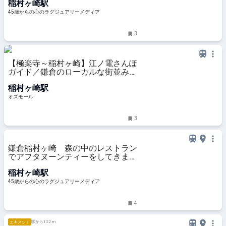
稲村ヶ崎駅
45歳からの心のラグジュアリーメディア
3
【極楽寺～稲村ヶ崎】江ノ電さんぽ
ガイド／鎌倉のローカルな街並みに
溶け込む、洋菓子店などの名店を発
稲村ヶ崎駅
見 - OZmall
オズモール
3
鎌倉稲村ヶ崎 森の中のレストラン
でアフタヌーンティーをしてきまし
た！
稲村ヶ崎駅
45歳からの心のラグジュアリーメディア
4
駅から122 m
エキメシ！