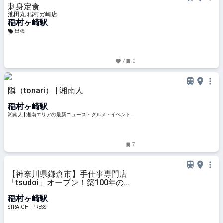
刺身定食
池田丸 稲村ガ崎店
稲村ヶ崎駅
出張
7
0
隣（tonari） | 湘南人
稲村ヶ崎駅
湘南人 | 湘南エリアの最新ニュース・グルメ・イベント
穴場情報満載！
7
【神奈川県鎌倉市】手仕事専門店
「tsudoi」オープン！築100年の古
民家をベースにリニューアル
稲村ヶ崎駅
STRAIGHT PRESS