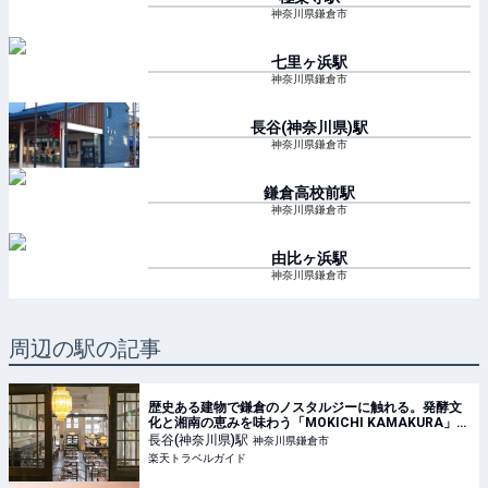
神奈川県鎌倉市
七里ヶ浜
駅
神奈川県鎌倉市
長谷(神奈川県)
駅
神奈川県鎌倉市
鎌倉高校前
駅
神奈川県鎌倉市
由比ヶ浜
駅
神奈川県鎌倉市
周辺の駅の記事
歴史ある建物で鎌倉のノスタルジーに触れる。発酵文
化と湘南の恵みを味わう「MOKICHI KAMAKURA」
【楽天トラベル】
長谷(神奈川県)
駅
神奈川県鎌倉市
楽天トラベルガイド