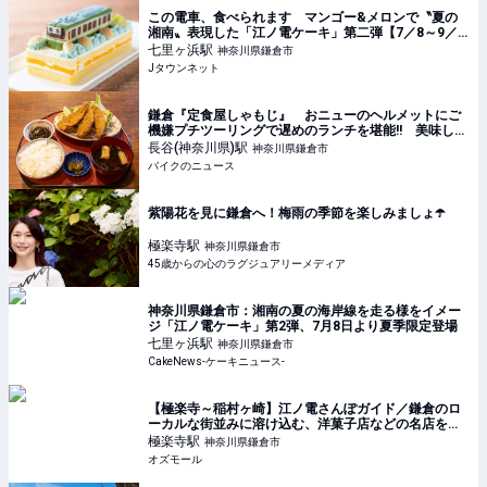
この電車、食べられます マンゴー&メロンで〝夏の
湘南〟表現した「江ノ電ケーキ」第二弾【7／8～9／
23】｜Jタウンネット
七里ヶ浜
駅
神奈川県鎌倉市
Jタウンネット
鎌倉『定食屋しゃもじ』 おニューのヘルメットにご
機嫌プチツーリングで遅めのランチを堪能!! 美味しい
アジフライを求めて走る旅
長谷(神奈川県)
駅
神奈川県鎌倉市
バイクのニュース
紫陽花を見に鎌倉へ！梅雨の季節を楽しみましょ☂️
極楽寺
駅
神奈川県鎌倉市
45歳からの心のラグジュアリーメディア
神奈川県鎌倉市：湘南の夏の海岸線を走る様をイメー
ジ「江ノ電ケーキ」第2弾、7月8日より夏季限定登場
七里ヶ浜
駅
神奈川県鎌倉市
CakeNews-ケーキニュース-
【極楽寺～稲村ヶ崎】江ノ電さんぽガイド／鎌倉のロ
ーカルな街並みに溶け込む、洋菓子店などの名店を発
見 - OZmall
極楽寺
駅
神奈川県鎌倉市
オズモール