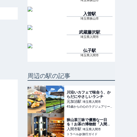
埼玉県狭山市
入曽
駅
埼玉県狭山市
武蔵藤沢
駅
埼玉県入間市
仏子
駅
埼玉県入間市
周辺の駅の記事
川沿いカフェで味合う、か
らだにやさしいランチ
元加治
駅
埼玉県入間市
45歳からの心のラグジュアリーメディア
狭山茶三昧で優雅な一日
を！お茶の博物館「入間市
博物館ＡＬＩＴ」 | 埼玉県 |
入間市
駅
埼玉県入間市
トラベルjp 旅行ガイド
トラベルjp 旅行ガイド