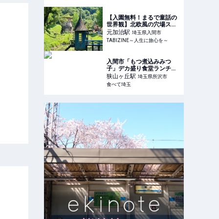
【入園無料！まるで童話の
世界観】北欧風の穴場スポ
ット「トーベ・ヤンソンあ
元加治
駅
埼玉県入間市
けぼの子どもの森公園」を
TABIZINE～人生に旅心を～
現地ルポ｜埼玉県飯能市 |
TABIZINE～人生に旅心を
～
入間市「もつ煮込みみつ
子」デカ盛り食堂ランチ！
一本角煮定食は器からはみ
狭山ヶ丘
駅
埼玉県所沢市
出るサイズで大満足
食べて埼玉