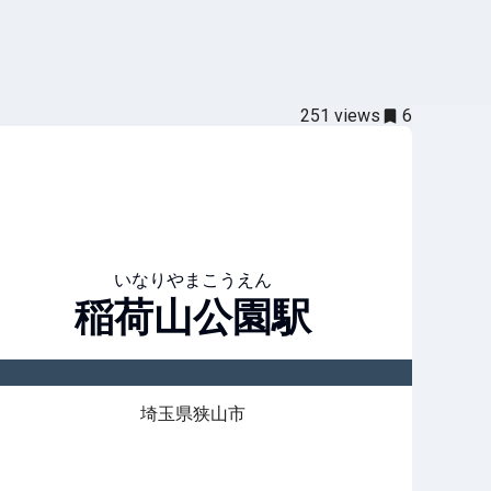
251
views
6
いなりやまこうえん
稲荷山公園
駅
埼玉県狭山市