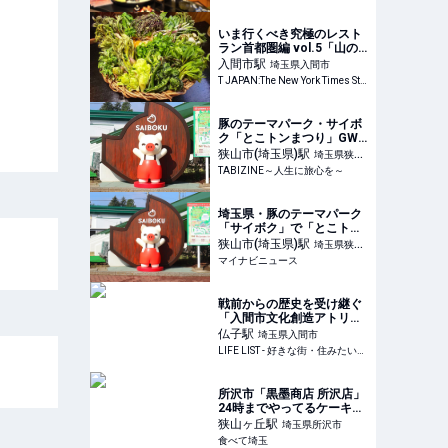
いま行くべき究極のレスト
ラン首都圏編 vol.5「山の
幸、川の幸 郷土料理とも
入間市
駅
埼玉県入間市
ん」（埼玉県・入間市）
T JAPAN:The New York Times Style Magazine 公式サイト
豚のテーマパーク・サイボ
ク「とこトンまつり」GW
に開催！野菜詰め放題や特
狭山市(埼玉県)
駅
埼玉県狭山
別ステージもあり｜埼玉県
TABIZINE～人生に旅心を～
市
埼玉県・豚のテーマパーク
「サイボク」で「とこトン
まつり」GWに開催 - 創業
狭山市(埼玉県)
駅
埼玉県狭山
80周年記念
マイナビニュース
市
戦前からの歴史を受け継ぐ
「入間市文化創造アトリエ
AMIGO」。市民の文化活動
仏子
駅
埼玉県入間市
を支える拠点をご紹介 -
LIFE LIST - 好きな街・住みたい街・私の街
LIFE LIST - 好きな街・住み
たい街・私の街
所沢市「黒墨商店 所沢店」
24時までやってるケーキみ
たいなドーナツ専門店が埼
狭山ヶ丘
駅
埼玉県所沢市
玉初上陸
食べて埼玉