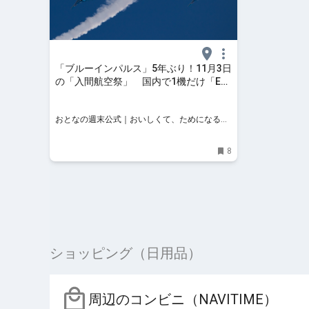
「ブルーインパルス」5年ぶり！11月3日
の「入間航空祭」 国内で1機だけ「EC-
1」の“初フライト”を見逃すな！ - おとな
の週末公式｜おいしくて、ためになる食
おとなの週末公式｜おいしくて、ためになる食
のニュースサイト
のニュースサイト
8
ショッピング（日用品）
周辺のコンビニ（NAVITIME）