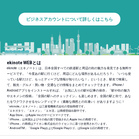
ビジネスアカウントについて詳しくはこちら
ekinote WEBとは
ekinote（エキノート）は、日本全国すべての鉄道駅と周辺の街の魅力を発見できる無料サ
ービスです。「今度あの駅に行くけど、周辺にどんな場所があるんだろう？」「いつも使
っている駅だけど、もっとディープな情報が知りたいな！」というとき、駅名で検索し
て、観光・グルメ・買い物・交通などの情報をまとめてチェックできます。iPhone /
Androidアプリをインストールすれば、「お気に入りの駅や記事の保存」「駅や街の魅力
やエキメシの投稿」「全国の駅へのチェックイン」も楽しめます。全国の駅と街で、あな
たをワクワクさせるセレンディピティ（素敵な偶然との出逢い）がありますように！
「ekinote／エキノート」は三菱電機株式会社の登録商標です。
「エキガタリ」「エキメシ」「エキ活」は商標登録出願中です。
「App Store」はApple Inc.のサービスマークです。
「iPhone」は米国およびその他の国で登録されたApple Inc.の商標です。
「iPhone」の商標はアイホン株式会社のライセンスに基づき使用されています。
「Android
TM
」「Google PlayおよびGoogle Playロゴ」はGoogle LLCの商標です。