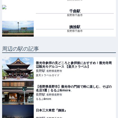
千曲
駅
長野県千曲市
姨捨
駅
長野県千曲市
周辺の駅の記事
善光寺参拝の見どころと参拝後におすすめ！善光寺周
辺観光モデルコース 【楽天トラベル】
長野
駅
長野県長野市
楽天トラベルガイド
【長野県長野市】善光寺の門前で粋に楽しむ、そばの
名店3選｜るるぶ&more.
長野
駅
長野県長野市
るるぶ&more.
日本三大車窓『姨捨』