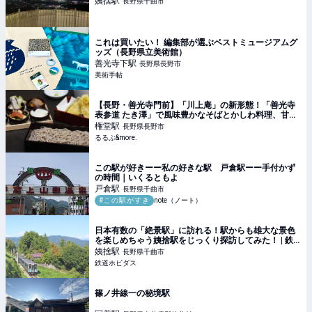
姨捨
駅
長野県千曲市
これは買いたい！ 編集部が選ぶベストミュージアムグ
ッズ（長野県立美術館）
善光寺下
駅
長野県長野市
美術手帖
【長野・善光寺門前】「川上庵」の新形態！「善光寺
表参道 たき澤」で風味豊かなそばとかしわ料理、甘味
を粋に楽しむ｜るるぶ&more.
権堂
駅
長野県長野市
るるぶ&more.
この駅が好きーー私の好きな駅 戸倉駅ーー手付かず
の時間｜いくるともよ
戸倉
駅
長野県千曲市
#この駅がすき
note（ノート）
日本有数の「絶景駅」に訪れる！駅からも雄大な景色
を楽しめちゃう姨捨駅をじっくり探訪してみた！ | 鉄
道ホビダス
姨捨
駅
長野県千曲市
鉄道ホビダス
篠ノ井線一の秘境駅