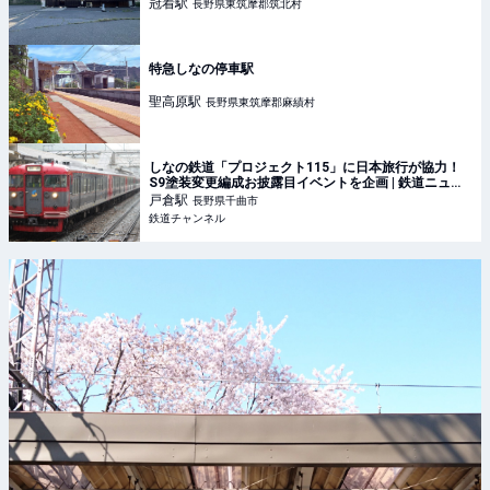
冠着
駅
長野県東筑摩郡筑北村
特急しなの停車駅
聖高原
駅
長野県東筑摩郡麻績村
しなの鉄道「プロジェクト115」に日本旅行が協力！
S9塗装変更編成お披露目イベントを企画 | 鉄道ニュー
ス | 鉄道チャンネル
戸倉
駅
長野県千曲市
鉄道チャンネル