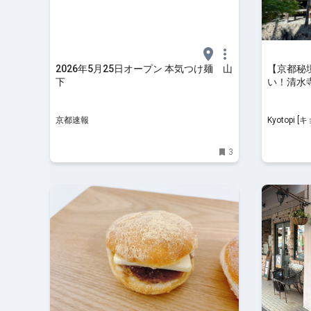
2026年5月25日オープン 本気つけ麺 山
【京都秘
下
い！清水
山不動院
京都速報
Kyotopi [キョウトピ]
ルメ
3