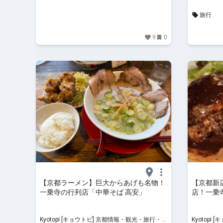
旅行
9
0
【京都ラーメン】巨大からあげも名物！
【京都新
一乗寺の行列店「中華そば 高安」
店！一乗
ルーン」
Kyotopi [キョウトピ] 京都情報・観光・旅行・グ
Kyotopi [キョウトピ]