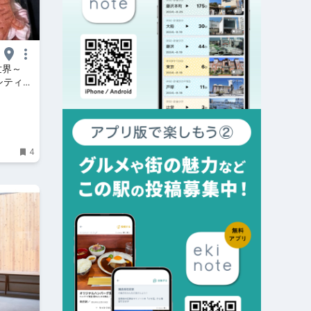
世界～
～｜シティリ
4