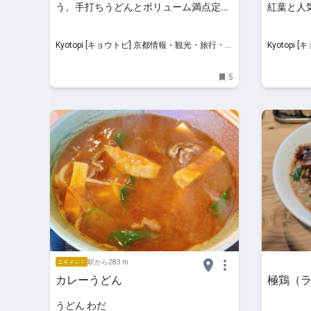
う、手打ちうどんとボリューム満点定食
紅葉と人
「近江や」
寺」
Kyotopi [キョウトピ] 京都情報・観光・旅行・グ
Kyotopi [キョウトピ]
ルメ
ルメ
5
駅から283 m
エキメシ！
カレーうどん
極鶏（
うどん わだ