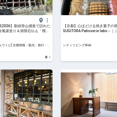
境2026】新緑登山感覚で訪れた
【京都】心ほどける焼き菓子の
寺風崖造り＆洞窟石仏も「狸谷
SUGiTORA Patisserie labo
」
ビングWeb
 京都情報・観光・旅行・グ
シティリビングWeb
3