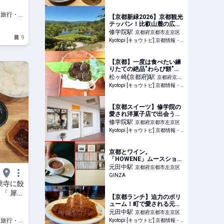
【京都新緑2026】京都観光
テッパン！比叡山麓の広大
な池泉回遊式庭園の絶景
修学院
駅
京都府京都市左京区
9
「修学院離宮」
Kyotopi [キョウトピ] 京都情報・観光・旅行・グルメ
【京都】一度は食べたい練
りたての絶品"わらび餅"
下鴨の名店「茶寮宝泉」
松ヶ崎(京都府)
駅
京都府京都
Kyotopi [キョウトピ] 京都情報・観光・旅行・グルメ
市左京区
【京都スイーツ】修学院の
愛され洋菓子店で出会う絶
品"焼き菓子" 手土産にもぴ
修学院
駅
京都府京都市左京区
ったり
Kyotopi [キョウトピ] 京都情報・観光・旅行・グルメ
京都とワイン。
「HOWENE」ムースショコ
ラと心地よい音楽を
元田中
駅
京都府京都市左京区
GINZA
乗寺に餃
「 犀の
【京都ランチ】迫力のボリ
ューム！町で愛される元田
中のとんかつ専門店「おく
元田中
駅
京都府京都市左京区
だ」
Kyotopi [キョウトピ] 京都情報・観光・旅行・グルメ