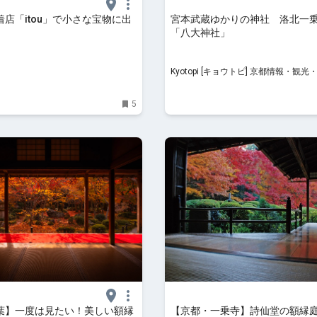
店「itou」で小さな宝物に出
宮本武蔵ゆかりの神社 洛北一
「八大神社」
Kyotopi [キョウトピ] 京都情報・観光・旅行・グ
ルメ
5
葉】一度は見たい！美しい額縁
【京都・一乗寺】詩仙堂の額縁