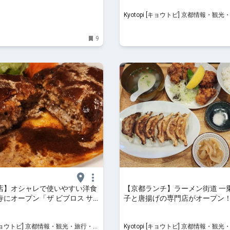
Kyotopi [キョウトピ] 京都情報・観光・旅行・グ
ルメ
9
店】オシャレで使いやすい洋食
【京都ランチ】ラーメン街道 一
寺にオープン「ザ ビブロス サ
子と唐揚げの専門店がオープン！
ツノ」
 京都情報・観光・旅行・グ
Kyotopi [キョウトピ] 京都情報・観光・旅行・グ