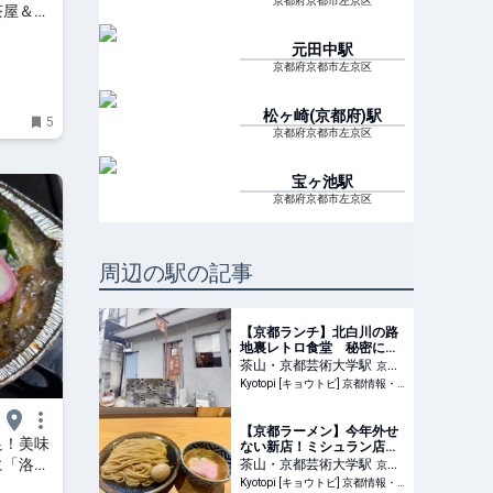
京都府京都市左京区
茶屋＆紅
プラス
元田中
駅
京都府京都市左京区
松ヶ崎(京都府)
駅
5
京都府京都市左京区
宝ヶ池
駅
京都府京都市左京区
周辺の駅の記事
【京都ランチ】北白川の路
地裏レトロ食堂 秘密にし
たい穴場店の"絶品タツタ南
茶山・京都芸術大学
駅
京都
蛮"
Kyotopi [キョウトピ] 京都情報・観光・旅行・グルメ
府京都市左京区
【京都ラーメン】今年外せ
足！美味
ない新店！ミシュラン店出
身の実力派、上品な豚骨魚
に「洛北
茶山・京都芸術大学
駅
京都
介が絶品「穣」
Kyotopi [キョウトピ] 京都情報・観光・旅行・グルメ
府京都市左京区