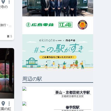
乗寺の
5
周辺の駅
茶山・京都芸術大学
駅
京都府京都市左京区
修学院
駅
庭園の紅