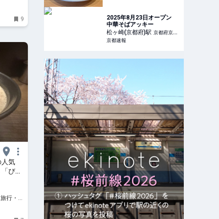
2025年8月23日オープン
9
中華そばアッキー
松ヶ崎(京都府)
駅
京都府京都
京都速報
市左京区
の人気
さ「びし