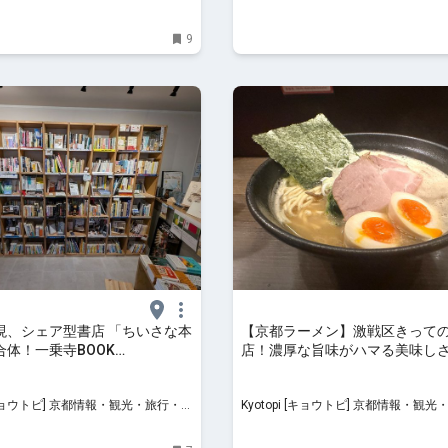
ルメ
9
現、シェア型書店 「ちいさな本
【京都ラーメン】激戦区きって
合体！一乗寺BOOK
店！濃厚な旨味がハマる美味し
NT
屋」
 京都情報・観光・旅行・グ
Kyotopi [キョウトピ] 京都情報・観光・旅行・グ
ルメ