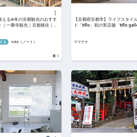
教える❄️冬の京都観光のおすす
【京都府京都市】ライフスタイ
ト｜一乗寺観光｜京都移住｜ノ
ド「tiflo」初の実店舗「tiflo gall
トコトコ｜東大＆京大卒の双子
OPEN！キャンペーン開催 | ママ
すき
note（ノート）
ママテナ
5