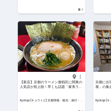
ルメ
ルメ
9
【新店】京都のラーメン激戦区に関東の
京都に出
人気店が初上陸！早くも話題「家系ラー
屋」の集
メ 斎藤家」
APARTME
Kyotopi [キョウトピ] 京都情報・観光・旅行・グ
Kyotopi [キョウトピ]
ルメ
ルメ