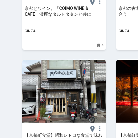
京都とワイン。「COIMO WINE &
京都の古着
CAFE」濃厚なタルトタタンと共に
合う
GINZA
GINZA
4
【京都町食堂】昭和レトロな食堂で味わ
【京都紅