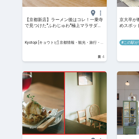
【京都新店】ラーメン後はコレ！一乗寺
京大卒が
で見つけた"ふわじゅわ"極上マラサダド
めスポッ
ーナツ
ソノソと
Kyotopi [キョウトピ] 京都情報・観光・旅行・グ
#この駅が
ルメ
4