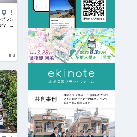
ルブラン
ery」
テナ
4