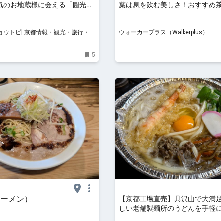
気のお地蔵様に会える「圓光
葉は息を飲む美しさ！おすすめ
葉スポットを紹介｜ウォーカー
 京都情報・観光・旅行・グ
ウォーカープラス（Walkerplus）
5
ラーメン）
【京都工場直売】具沢山で大満
しい老舗製麺所のうどんを手軽
製麺所」