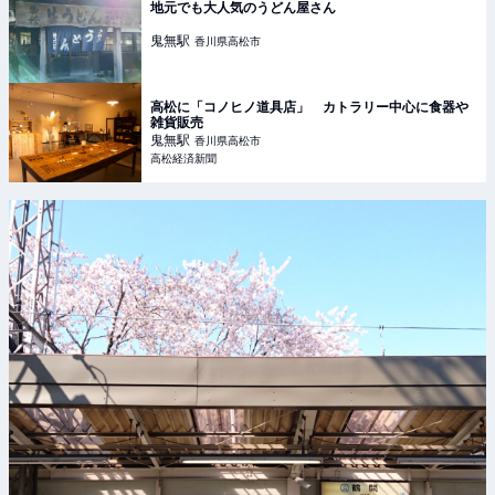
地元でも大人気のうどん屋さん
鬼無
駅
香川県高松市
高松に「コノヒノ道具店」 カトラリー中心に食器や
雑貨販売
鬼無
駅
香川県高松市
高松経済新聞