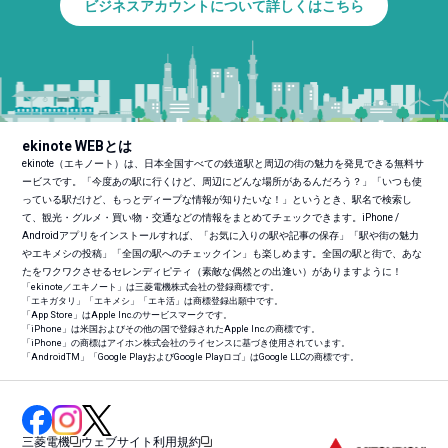
ビジネスアカウントについて詳しくはこちら
ekinote WEBとは
ekinote（エキノート）は、日本全国すべての鉄道駅と周辺の街の魅力を発見できる無料サ
ービスです。「今度あの駅に行くけど、周辺にどんな場所があるんだろう？」「いつも使
っている駅だけど、もっとディープな情報が知りたいな！」というとき、駅名で検索し
て、観光・グルメ・買い物・交通などの情報をまとめてチェックできます。iPhone /
Androidアプリをインストールすれば、「お気に入りの駅や記事の保存」「駅や街の魅力
やエキメシの投稿」「全国の駅へのチェックイン」も楽しめます。全国の駅と街で、あな
たをワクワクさせるセレンディピティ（素敵な偶然との出逢い）がありますように！
「ekinote／エキノート」は三菱電機株式会社の登録商標です。
「エキガタリ」「エキメシ」「エキ活」は商標登録出願中です。
「App Store」はApple Inc.のサービスマークです。
「iPhone」は米国およびその他の国で登録されたApple Inc.の商標です。
「iPhone」の商標はアイホン株式会社のライセンスに基づき使用されています。
「Android
TM
」「Google PlayおよびGoogle Playロゴ」はGoogle LLCの商標です。
三菱電機
ウェブサイト利用規約