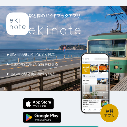
駅と街のガイドブックアプリ
▶ 駅と街の魅力やグルメを投稿
▶ 全国の駅に訪れた記録を残せる
▶ あらゆる駅と街の情報を確認