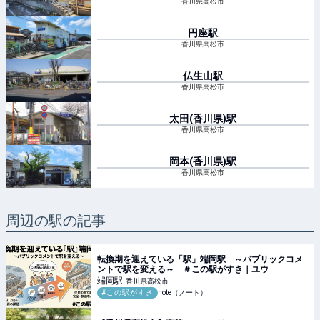
香川県高松市
円座
駅
香川県高松市
仏生山
駅
香川県高松市
太田(香川県)
駅
香川県高松市
岡本(香川県)
駅
香川県高松市
周辺の駅の記事
転換期を迎えている「駅」端岡駅 ～パブリックコメ
ントで駅を変える～ ＃この駅がすき｜ユウ
端岡
駅
香川県高松市
#この駅がすき
note（ノート）