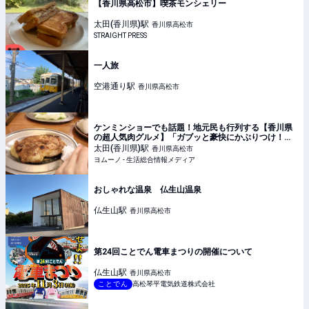
【香川県高松市】喫茶モンシェリー
太田(香川県)
駅
香川県高松市
STRAIGHT PRESS
一人旅
空港通り
駅
香川県高松市
ケンミンショーでも話題！地元民も行列する【香川県
の超人気肉グルメ】「ガブッと豪快にかぶりつけ！」
「ひとりで2本頼む人も」超絶品 | ヨムーノ
太田(香川県)
駅
香川県高松市
ヨムーノ - 生活総合情報メディア
おしゃれな温泉 仏生山温泉
仏生山
駅
香川県高松市
第24回ことでん電車まつりの開催について
仏生山
駅
香川県高松市
ことでん
高松琴平電気鉄道株式会社