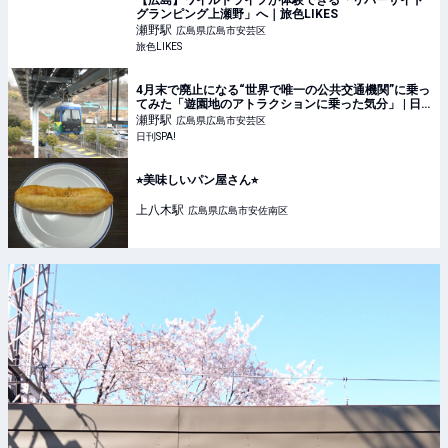
【広島】ワイルドライフが体験できる「リバーサイド
グランピング上瀬野」へ｜旅色LIKES
瀬野
駅
広島県広島市安芸区
旅色LIKES
4月末で廃止になる“世界で唯一の公共交通機関”に乗っ
てみた「遊園地のアトラクションに乗った気分」 | 日
刊SPA!
瀬野
駅
広島県広島市安芸区
日刊SPA!
⭐︎美味しいパン屋さん⭐︎
上八木
駅
広島県広島市安佐南区