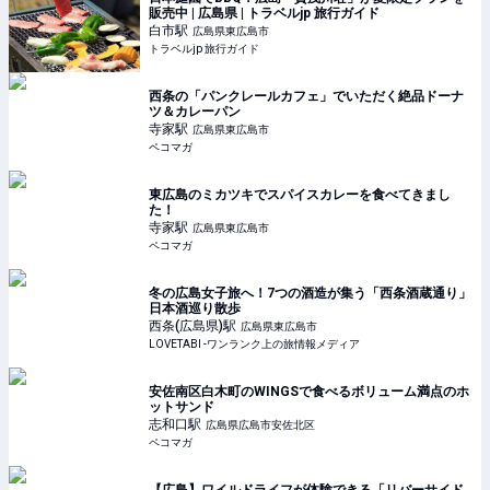
販売中 | 広島県 | トラベルjp 旅行ガイド
白市
駅
広島県東広島市
トラベルjp 旅行ガイド
西条の「パンクレールカフェ」でいただく絶品ドーナ
ツ＆カレーパン
寺家
駅
広島県東広島市
ペコマガ
東広島のミカツキでスパイスカレーを食べてきまし
た！
寺家
駅
広島県東広島市
ペコマガ
冬の広島女子旅へ！7つの酒造が集う「西条酒蔵通り」
日本酒巡り散歩
西条(広島県)
駅
広島県東広島市
LOVETABI -ワンランク上の旅情報メディア
安佐南区白木町のWINGSで食べるボリューム満点のホ
ットサンド
志和口
駅
広島県広島市安佐北区
ペコマガ