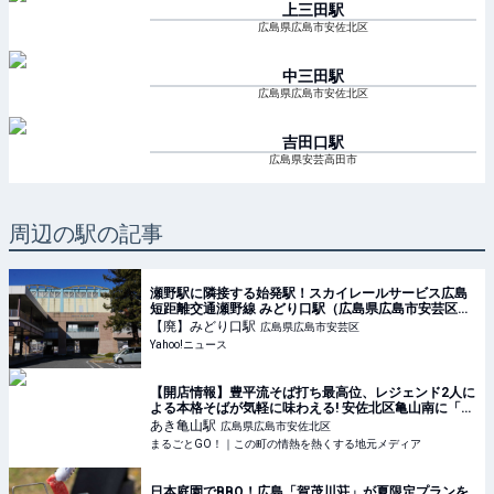
上三田
駅
広島県広島市安佐北区
中三田
駅
広島県広島市安佐北区
吉田口
駅
広島県安芸高田市
周辺の駅の記事
瀬野駅に隣接する始発駅！スカイレールサービス広島
短距離交通瀬野線 みどり口駅（広島県広島市安芸区）
（清水要） - エキスパート - Yahoo!ニュース
【廃】みどり口
駅
広島県広島市安芸区
Yahoo!ニュース
【開店情報】豊平流そば打ち最高位、レジェンド2人に
よる本格そばが気軽に味わえる! 安佐北区亀山南に「あ
き亀山のそば処」が4/8(金)オープン。
あき亀山
駅
広島県広島市安佐北区
まるごとGO！｜この町の情熱を熱くする地元メディア
日本庭園でBBQ！広島「賀茂川荘」が夏限定プランを