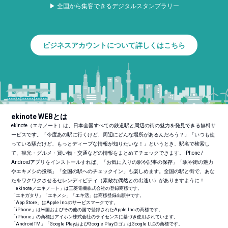
▶ 全国から集客できるデジタルスタンプラリー
ビジネスアカウントについて詳しくはこちら
ekinote WEBとは
ekinote（エキノート）は、日本全国すべての鉄道駅と周辺の街の魅力を発見できる無料サ
ービスです。「今度あの駅に行くけど、周辺にどんな場所があるんだろう？」「いつも使
っている駅だけど、もっとディープな情報が知りたいな！」というとき、駅名で検索し
て、観光・グルメ・買い物・交通などの情報をまとめてチェックできます。iPhone /
Androidアプリをインストールすれば、「お気に入りの駅や記事の保存」「駅や街の魅力
やエキメシの投稿」「全国の駅へのチェックイン」も楽しめます。全国の駅と街で、あな
たをワクワクさせるセレンディピティ（素敵な偶然との出逢い）がありますように！
「ekinote／エキノート」は三菱電機株式会社の登録商標です。
「エキガタリ」「エキメシ」「エキ活」は商標登録出願中です。
「App Store」はApple Inc.のサービスマークです。
「iPhone」は米国およびその他の国で登録されたApple Inc.の商標です。
「iPhone」の商標はアイホン株式会社のライセンスに基づき使用されています。
「Android
TM
」「Google PlayおよびGoogle Playロゴ」はGoogle LLCの商標です。