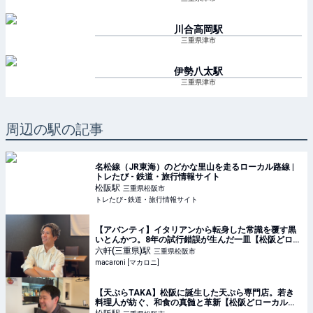
川合高岡
駅
三重県津市
伊勢八太
駅
三重県津市
周辺の駅の記事
名松線（JR東海）のどかな里山を走るローカル路線 |
トレたび - 鉄道・旅行情報サイト
松阪
駅
三重県松阪市
トレたび - 鉄道・旅行情報サイト
【アバンティ】イタリアンから転身した常識を覆す黒
いとんかつ。8年の試行錯誤が生んだ一皿【松阪どロー
カルぐるめ #58】 - macaroni
六軒(三重県)
駅
三重県松阪市
macaroni [マカロニ]
【天ぷらTAKA】松阪に誕生した天ぷら専門店。若き
料理人が紡ぐ、和食の真髄と革新【松阪どローカルぐ
るめ #50】 - macaroni