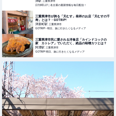
市】 | 日刊KELLY｜名古屋の最新情報を毎日配信！
津
駅
三重県津市
日刊KELLY｜名古屋の最新情報を毎日配信！
三重県津市が誇る「天むす」発祥のお店「天むすの千
寿」とは？ - GOTRIP!
津新町
駅
三重県津市
GOTRIP! - 明日、旅に行きたくなるメディア
三重県津市民に愛される洋食店「カインドコックの
家 カトレア」でいただく、絶品の味噌カツとは？
阿漕
駅
三重県津市
GOTRIP! 明日、旅に行きたくなるメディア