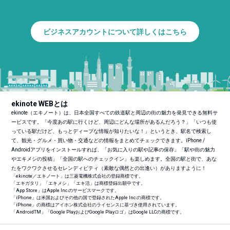
ビジネスアカウントについて詳しくはこちら
ekinote WEBとは
ekinote（エキノート）は、日本全国すべての鉄道駅と周辺の街の魅力を発見できる無料サ
ービスです。「今度あの駅に行くけど、周辺にどんな場所があるんだろう？」「いつも使
っている駅だけど、もっとディープな情報が知りたいな！」というとき、駅名で検索し
て、観光・グルメ・買い物・交通などの情報をまとめてチェックできます。iPhone /
Androidアプリをインストールすれば、「お気に入りの駅や記事の保存」「駅や街の魅力
やエキメシの投稿」「全国の駅へのチェックイン」も楽しめます。全国の駅と街で、あな
たをワクワクさせるセレンディピティ（素敵な偶然との出逢い）がありますように！
「ekinote／エキノート」は三菱電機株式会社の登録商標です。
「エキガタリ」「エキメシ」「エキ活」は商標登録出願中です。
「App Store」はApple Inc.のサービスマークです。
「iPhone」は米国およびその他の国で登録されたApple Inc.の商標です。
「iPhone」の商標はアイホン株式会社のライセンスに基づき使用されています。
「Android
TM
」「Google PlayおよびGoogle Playロゴ」はGoogle LLCの商標です。