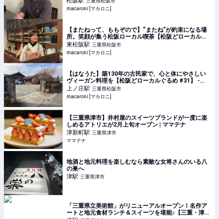
松阪
駅
三重県松阪市
macaroni [マカロニ]
【またねって、ももぞので】“またね”が約束になる場
所。笑顔が集う松阪ローカル喫茶【松阪どローカルぐ
るめ #41】 - macaroni
東松阪
駅
三重県松阪市
macaroni [マカロニ]
【はなうた】築130年の古民家で、心と体にやさしい
ヴィーガン料理を【松阪どローカルぐるめ #31】 -
macaroni
上ノ庄
駅
三重県松阪市
macaroni [マカロニ]
【三重県津市】井村屋のスイーツブランドが一度に楽
しめるアトリエが2月上旬オープン | ママテナ
津新町
駅
三重県津市
ママテナ
地酒と地元料理を楽しむなら素敵な女将さんのいる八
の巣へ
津
駅
三重県津市
「三重県立美術館」がリニューアルオープン！名作ア
ートと地元食材ランチ＆スイーツを堪能♪【三重・津