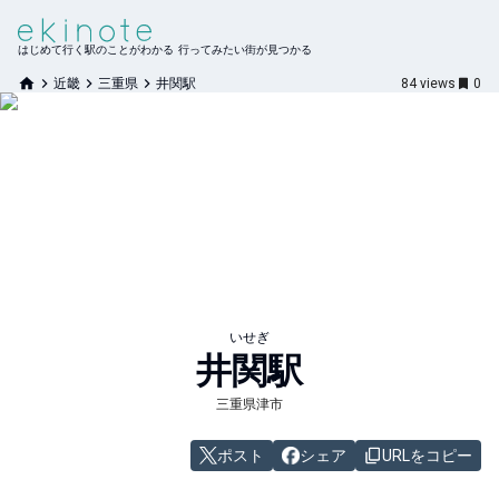
はじめて行く駅のことがわかる 行ってみたい街が見つかる
近畿
三重県
井関駅
84
views
0
いせぎ
井関
駅
三重県津市
ポスト
シェア
URLをコピー