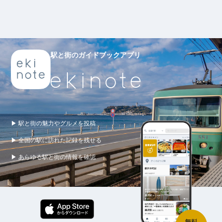
駅と街のガイドブックアプリ
▶ 駅と街の魅力やグルメを投稿
▶ 全国の駅に訪れた記録を残せる
▶ あらゆる駅と街の情報を確認