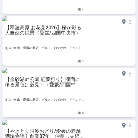
情報
4
【翠波高原 お花見2026】桜が彩る
大自然の絶景（愛媛/四国中央市）
えぷりweb～愛媛の新店、グルメ、おでかけ、イベント
情報
5
【金砂湖畔公園 紅葉狩り】湖面に
移る景色は必見！（愛媛/四国中央
市）
えぷりweb～愛媛の新店、グルメ、おでかけ、イベント
情報
6
【やきとり阿波おどり/愛媛の老舗
酒場物語】創業37年、仲良し夫婦