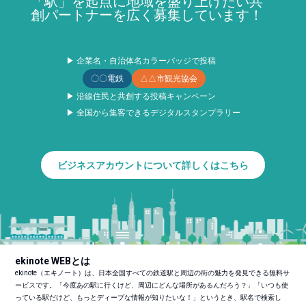
「駅」を起点に地域を盛り上げたい共
創パートナーを広く募集しています！
▶ 企業名・自治体名カラーバッジで投稿
〇〇電鉄
△△市観光協会
▶ 沿線住民と共創する投稿キャンペーン
▶ 全国から集客できるデジタルスタンプラリー
ビジネスアカウントについて詳しくはこちら
ekinote WEBとは
ekinote（エキノート）は、日本全国すべての鉄道駅と周辺の街の魅力を発見できる無料サ
ービスです。「今度あの駅に行くけど、周辺にどんな場所があるんだろう？」「いつも使
っている駅だけど、もっとディープな情報が知りたいな！」というとき、駅名で検索し