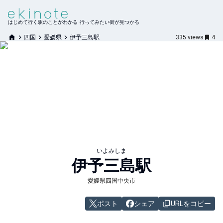
はじめて行く駅のことがわかる 行ってみたい街が見つかる
四国
愛媛県
伊予三島駅
335
views
4
いよみしま
伊予三島
駅
愛媛県四国中央市
ポスト
シェア
URLをコピー