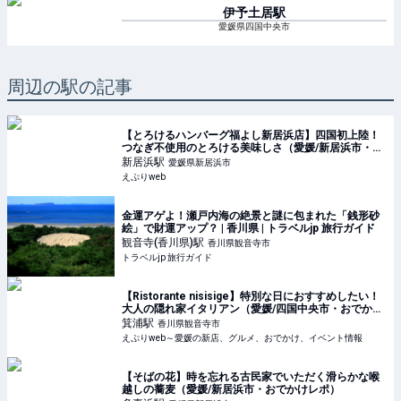
伊予土居
駅
愛媛県四国中央市
周辺の駅の記事
【とろけるハンバーグ福よし新居浜店】四国初上陸！
つなぎ不使用のとろける美味しさ（愛媛/新居浜市・お
でかけレポ）
新居浜
駅
愛媛県新居浜市
えぷりweb
金運アゲよ！瀬戸内海の絶景と謎に包まれた「銭形砂
絵」で財運アップ？ | 香川県 | トラベルjp 旅行ガイド
観音寺(香川県)
駅
香川県観音寺市
トラベルjp 旅行ガイド
【Ristorante nisisige】特別な日におすすめしたい！
大人の隠れ家イタリアン（愛媛/四国中央市・おでかけ
レポ）
箕浦
駅
香川県観音寺市
えぷりweb～愛媛の新店、グルメ、おでかけ、イベント情報
【そばの花】時を忘れる古民家でいただく滑らかな喉
越しの蕎麦（愛媛/新居浜市・おでかけレポ）