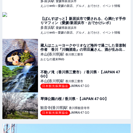
多喜浜
駅
愛媛県新居浜市
えぷりweb～愛媛の新店、グルメ、おでかけ、イベント情報
【ぱんすぽっと】新居浜市で愛される、心満たす手作
りマフィン（愛媛/新居浜市・おでかけレポ）
多喜浜
駅
愛媛県新居浜市
えぷりweb～愛媛の新店、グルメ、おでかけ、イベント情報
蔵人はニューヨークやリオなど海外で過ごした音楽制
作者 香川『川鶴酒造』の羽豆薫さん、酒が生み出す
リズムに乗る - おとなの週末Web
本山(香川県)
駅
香川県三豊市
おとなの週末Web
不動ノ滝（香川県三豊市） / 香川県 -【JAPAN 47
GO】
本山(香川県)
駅
香川県三豊市
日本観光振興協会
JAPAN 47 GO
琴弾公園の桜 / 香川県 -【JAPAN 47 GO】
観音寺(香川県)
駅
香川県観音寺市
日本観光振興協会
JAPAN 47 GO