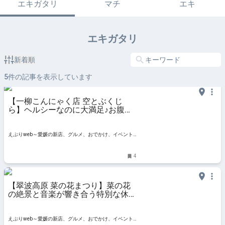
エキガタリ
マチ
エキ
エキガタリ
新着順
5
件の記事を表示しています
【一柳こんにゃく店 空とぶくじ
ら】ヘルシーなのに大満足♪お腹も
心もはなまるご飯（愛媛/四国中央
市・おでかけレポ）
えぷりweb～愛媛の新店、グルメ、おでかけ、イベント
情報
4
【翠波高原 菜の花まつり】菜の花
の絶景と音楽が響き合う特別な休日
を満喫しよう（愛媛/四国中央市）
えぷりweb～愛媛の新店、グルメ、おでかけ、イベント