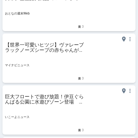
ー施設を満喫できる15室の隠れ宿
おとなの週末Web
3
【世界一可愛いヒツジ】ヴァレーブ
ラックノーズシープの赤ちゃんが2
頭誕生、どんなヒツジ? - 伊豆シャ
ボテン動物公園
マイナビニュース
3
巨大フロートで遊び放題！伊豆ぐら
んぱる公園に水遊びゾーン登場 夜
遊べるナイト版も
いこーよニュース
3