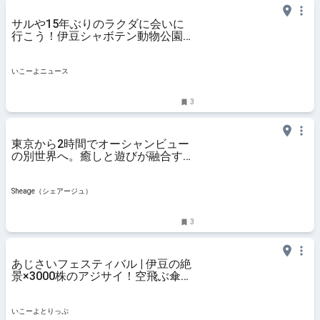
サルや15年ぶりのラクダに会いに
行こう！伊豆シャボテン動物公園に
2つの新エリア誕生
いこーよニュース
3
東京から2時間でオーシャンビュー
の別世界へ。癒しと遊びが融合する
「プレジャーリゾート 伊豆赤沢温
泉」 | Sheage（シェアージュ）
Sheage（シェアージュ）
3
あじさいフェスティバル | 伊豆の絶
景×3000株のアジサイ！空飛ぶ傘や
巨大ブランコも楽しめる期間限定フ
ェスが城ヶ崎海岸で開催 | 静岡県伊
東市 | いこーよとりっぷ
いこーよとりっぷ