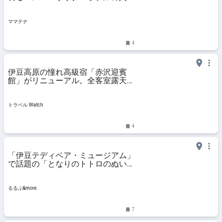
リゾート | ママテナ
ママテナ
4
伊豆高原の憧れ高級宿「赤沢迎賓
館」がリニューアル。全客室露天風
呂付き、たった1室のみ「離れ特別
室」も見てきた
トラベル Watch
4
「伊豆テディベア・ミュージアム」
で話題の「となりのトトロのぬいぐ
るみ展」を体験してみた！｜るるぶ
&more.
るるぶ&more.
7