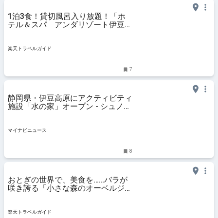
1泊3食！貸切風呂入り放題！「ホ
テル＆スパ アンダリゾート伊豆高
原」の驚きオールインクルーシブス
テイ 【楽天トラベル】
楽天トラベルガイド
7
静岡県・伊豆高原にアクティビティ
施設「水の家」オープン - シュノー
ケルやダイビング練習ができる2つ
のプールにサウナ・温泉も
マイナビニュース
8
おとぎの世界で、美食を……バラが
咲き誇る「小さな森のオーベルジュ
花の森クラリス」滞在記 【楽天ト
ラベル】
楽天トラベルガイド