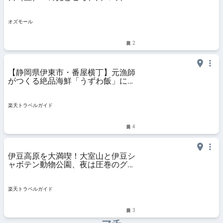
雑を避ける穴場情報 - OZmall
オズモール
2
【静岡県伊東市・番屋横丁】元漁師
がつくる絶品海鮮「うずわ飯」に舌
鼓 【楽天トラベル】
楽天トラベルガイド
4
伊豆高原を大満喫！大室山と伊豆シ
ャボテン動物公園、夜は圧巻のグラ
ンイルミに感動 【楽天トラベル】
楽天トラベルガイド
3