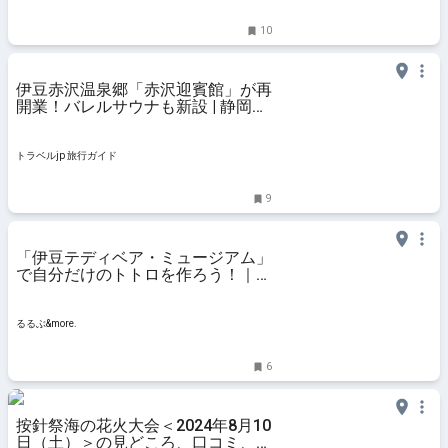
10
伊豆赤沢温泉郷「赤沢迎賓館」が再
開業！バレルサウナも新設 | 静岡県
| トラベルjp 旅行ガイド
トラベルjp 旅行ガイド
9
「伊豆テディベア・ミュージアム」
で自分だけのトトロを作ろう！｜る
るぶ&more.
るるぶ&more.
6
按針祭海の花火大会＜2024年8月10
日（土）＞の見どころ、口コミ、混