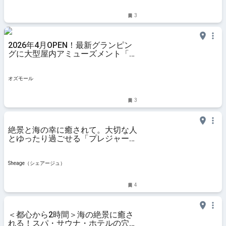
3
2026年4月OPEN！最新グランピン
グに大型屋内アミューズメント「プ
レジャーリゾート 伊豆赤沢温泉」
で家族旅 - OZmall
オズモール
3
絶景と海の幸に癒されて。大切な人
とゆったり過ごせる「プレジャーリ
ゾート 伊豆赤沢温泉」一泊二日レ
ポート | Sheage（シェアージュ）
Sheage（シェアージュ）
4
＜都心から2時間＞海の絶景に癒さ
れる！スパ・サウナ・ホテルの穴場