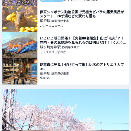
伊豆シャボテン動物公園で元祖カピバラの露天風呂が
スタート ゆず湯などの変わり湯も
富戸
駅
静岡県伊東市
いこーよニュース
いよいよ明日開催！【先着80名限定】山に"点火”？！
静岡・春の風物詩を見られるのは明日だけ！ | くふう
ロコしずおか
城ヶ崎海岸
駅
静岡県伊東市
くふうロコしずおか
伊東市に発見！ぜひ行って欲しい木のアトリエ？カフ
ェ。
富戸
駅
静岡県伊東市
Marisol