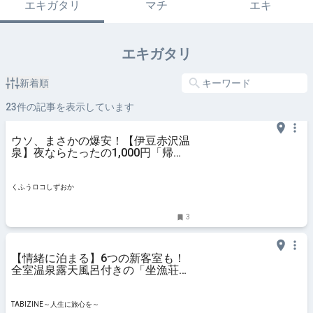
エキガタリ
マチ
エキ
エキガタリ
新着順
23
件の記事を表示しています
ウソ、まさかの爆安！【伊豆赤沢温
泉】夜ならたったの1,000円「帰り
たくない」「家族で大満喫」神すぎ
る絶景スパ♡ | くふうロコしずおか
くふうロコしずおか
3
【情緒に泊まる】6つの新客室も！
全室温泉露天風呂付きの「坐漁荘」
で何もしない贅沢な宿泊記｜静岡県
伊東 | TABIZINE～人生に旅心を～
TABIZINE～人生に旅心を～