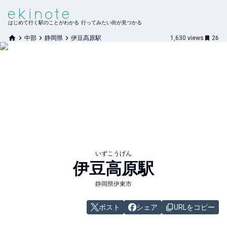
はじめて行く駅のことがわかる 行ってみたい街が見つかる
中部
静岡県
伊豆高原駅
1,630
views
26
いずこうげん
伊豆高原
駅
静岡県伊東市
ポスト
シェア
URLをコピー