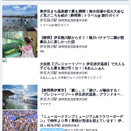
東伊豆まち温泉郷で夏を満喫！海水浴場や花火大会な
ど見どころを紹介 | 静岡県 | トラベルjp 旅行ガイド
伊豆熱川
駅
静岡県賀茂郡東伊豆町
トラベルjp 旅行ガイド
【静岡】伊豆熱川駅からすぐ！熱川バナナワニ園が想
像以上に楽しかった話
伊豆熱川
駅
静岡県賀茂郡東伊豆町
itta
大自然【プレジャーリゾート 伊豆赤沢温泉】で大人も
子どもも夏を遊び尽くせ！ | &あんふぁん
伊豆大川
駅
静岡県賀茂郡東伊豆町
＆あんふぁん 小学館グループの子育てメディア
【静岡県伊東市】「癒し」と「遊び」が融合する！
「プレジャーリゾート伊豆赤沢温泉」グランドオープ
ン | ママテナ
伊豆大川
駅
静岡県賀茂郡東伊豆町
ママテナ
『ニューヨークランプミュージアム&フラワーガーデ
ン』で例年より早く寒桜が見頃を迎えています！ 伊
豆・城ヶ崎海岸で春の足音を感じよう♪
城ヶ崎海岸
駅
静岡県伊東市
旅サラダPLUS
旅サラダPLUS｜朝日放送