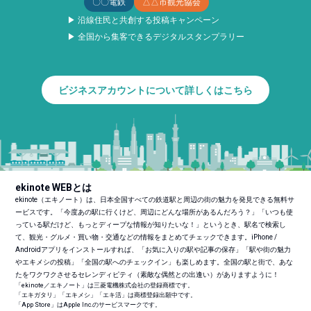
〇〇電鉄
△△市観光協会
▶ 沿線住民と共創する投稿キャンペーン
▶ 全国から集客できるデジタルスタンプラリー
ビジネスアカウントについて詳しくはこちら
ekinote WEBとは
ekinote（エキノート）は、日本全国すべての鉄道駅と周辺の街の魅力を発見できる無料サ
ービスです。「今度あの駅に行くけど、周辺にどんな場所があるんだろう？」「いつも使
っている駅だけど、もっとディープな情報が知りたいな！」というとき、駅名で検索し
て、観光・グルメ・買い物・交通などの情報をまとめてチェックできます。iPhone /
Androidアプリをインストールすれば、「お気に入りの駅や記事の保存」「駅や街の魅力
やエキメシの投稿」「全国の駅へのチェックイン」も楽しめます。全国の駅と街で、あな
たをワクワクさせるセレンディピティ（素敵な偶然との出逢い）がありますように！
「ekinote／エキノート」は三菱電機株式会社の登録商標です。
「エキガタリ」「エキメシ」「エキ活」は商標登録出願中です。
「App Store」はApple Inc.のサービスマークです。