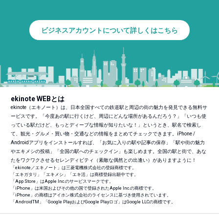
ビジネスアカウントについて詳しくはこちら
ekinote WEBとは
ekinote（エキノート）は、日本全国すべての鉄道駅と周辺の街の魅力を発見できる無料サ
ービスです。「今度あの駅に行くけど、周辺にどんな場所があるんだろう？」「いつも使
っている駅だけど、もっとディープな情報が知りたいな！」というとき、駅名で検索し
て、観光・グルメ・買い物・交通などの情報をまとめてチェックできます。iPhone /
Androidアプリをインストールすれば、「お気に入りの駅や記事の保存」「駅や街の魅力
やエキメシの投稿」「全国の駅へのチェックイン」も楽しめます。全国の駅と街で、あな
たをワクワクさせるセレンディピティ（素敵な偶然との出逢い）がありますように！
「ekinote／エキノート」は三菱電機株式会社の登録商標です。
「エキガタリ」「エキメシ」「エキ活」は商標登録出願中です。
「App Store」はApple Inc.のサービスマークです。
「iPhone」は米国およびその他の国で登録されたApple Inc.の商標です。
「iPhone」の商標はアイホン株式会社のライセンスに基づき使用されています。
「Android
TM
」「Google PlayおよびGoogle Playロゴ」はGoogle LLCの商標です。