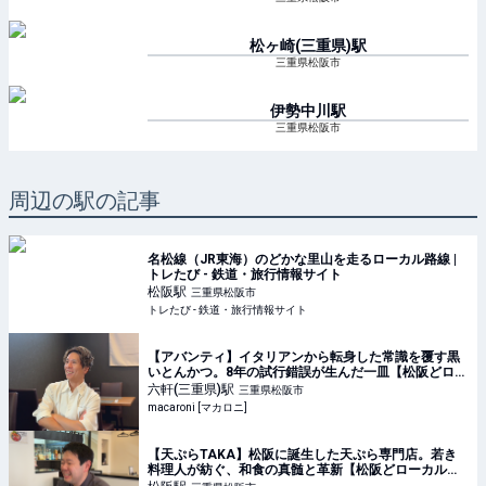
松ヶ崎(三重県)
駅
三重県松阪市
伊勢中川
駅
三重県松阪市
周辺の駅の記事
名松線（JR東海）のどかな里山を走るローカル路線 |
トレたび - 鉄道・旅行情報サイト
松阪
駅
三重県松阪市
トレたび - 鉄道・旅行情報サイト
【アバンティ】イタリアンから転身した常識を覆す黒
いとんかつ。8年の試行錯誤が生んだ一皿【松阪どロー
カルぐるめ #58】 - macaroni
六軒(三重県)
駅
三重県松阪市
macaroni [マカロニ]
【天ぷらTAKA】松阪に誕生した天ぷら専門店。若き
料理人が紡ぐ、和食の真髄と革新【松阪どローカルぐ
るめ #50】 - macaroni