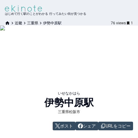
はじめて行く駅のことがわかる 行ってみたい街が見つかる
近畿
三重県
伊勢中原駅
76
views
1
いせなかはら
伊勢中原
駅
三重県松阪市
ポスト
シェア
URLをコピー