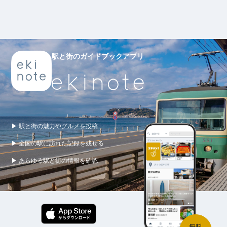
駅と街のガイドブックアプリ
▶ 駅と街の魅力やグルメを投稿
▶ 全国の駅に訪れた記録を残せる
▶ あらゆる駅と街の情報を確認