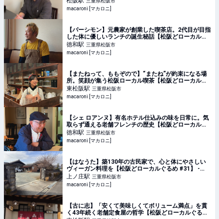
松阪
駅
三重県松阪市
macaroni [マカロニ]
【パーシモン】元農家が創業した喫茶店。2代目が目指
した体に優しいランチの誕生秘話【松阪どローカルぐ
るめ #45】 - macaroni
徳和
駅
三重県松阪市
macaroni [マカロニ]
【またねって、ももぞので】“またね”が約束になる場
所。笑顔が集う松阪ローカル喫茶【松阪どローカルぐ
るめ #41】 - macaroni
東松阪
駅
三重県松阪市
macaroni [マカロニ]
【シェ ロアンヌ】有名ホテル仕込みの味を日常に。気
取らず通える老舗フレンチの歴史【松阪どローカルグ
ルメ #35】 - macaroni
徳和
駅
三重県松阪市
macaroni [マカロニ]
【はなうた】築130年の古民家で、心と体にやさしい
ヴィーガン料理を【松阪どローカルぐるめ #31】 -
macaroni
上ノ庄
駅
三重県松阪市
macaroni [マカロニ]
【古に志】「安くて美味しくてボリューム満点」を貫
く43年続く老舗定食屋の哲学【松阪どローカルぐるめ