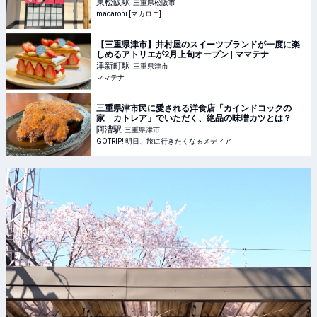
#26】 - macaroni
東松阪
駅
三重県松阪市
macaroni [マカロニ]
【三重県津市】井村屋のスイーツブランドが一度に楽
しめるアトリエが2月上旬オープン | ママテナ
津新町
駅
三重県津市
ママテナ
三重県津市民に愛される洋食店「カインドコックの
家 カトレア」でいただく、絶品の味噌カツとは？
阿漕
駅
三重県津市
GOTRIP! 明日、旅に行きたくなるメディア